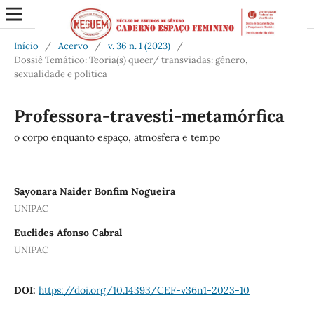
Início
/
Acervo
/
v. 36 n. 1 (2023)
/
Dossiê Temático: Teoria(s) queer/ transviadas: gênero,
sexualidade e política
Professora-travesti-metamórfica
o corpo enquanto espaço, atmosfera e tempo
Sayonara Naider Bonfim Nogueira
UNIPAC
Euclides Afonso Cabral
UNIPAC
DOI:
https://doi.org/10.14393/CEF-v36n1-2023-10