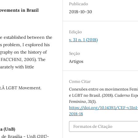
Publicado
vements in Brazil
2018-10-30
Edição
re established between the
v. 31 n. 1 (2018)
 problem, I explored his
ography on the history of
Seção
 FACCHINI, 2005). The
Artigos
rately with little
Como Citar
t.Â LGBT Movement.
Conexões entre os movimentos Femi
e LGBT no Brasil. (2018).
Caderno Esp
Feminino
,
31
(1).
https://doi.org/10.14393/CEF-v31n1
2018-18
Formatos de Citação
ia (UnB)
de Brasília - UnB (2017-