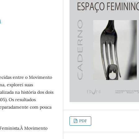
8
lecidas entre o Movimento
a, explorei suas
alizada na história dos dois
5). Os resultados
 separadamente com pouca
PDF
 Feminista.Â Movimento