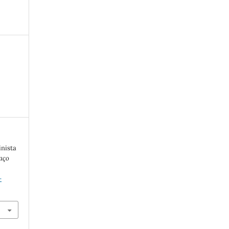
nista
aço
-