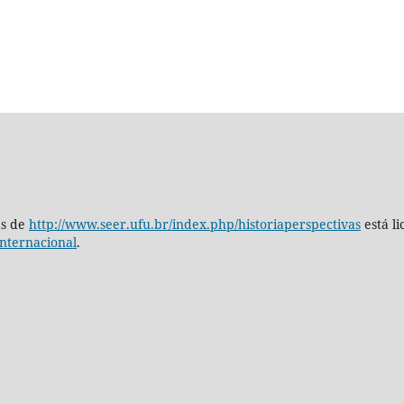
as de
http://www.seer.ufu.br/index.php/historiaperspectivas
está l
nternacional
.