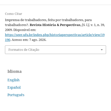
Como Citar
Imprensa de trabalhadores, feita por trabalhadores, para
trabalhadores?.
Revista História & Perspectivas
,
[S. l.]
, v. 1, n. 39,
2009. Disponível em:
https://seer.ufu.br/index.php/historiaperspectivas/article/view/19
190
. Acesso em: 7 ago. 2026.
Formatos de Citação
Idioma
English
Español
Português