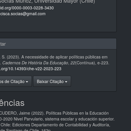
 Socías Muñoz,
Universidad Mayor (Chile)
rcid.org/0000-0003-0228-3430
ncisca.socias@gmail.com
tar
 S. (2023). A necessidade de aplicar políticas públicas em
o.
Cadernos De História Da Educação
,
22
(Contínua), e-223.
oi.org/10.14393/che-v22-2023-223
os de Citação
Baixar Citação
ências
DERO, Jaime (2022). Políticas Públicas en la Educación
-2020 Nivel Parvulario, sistema escolar y educación superior.
 Chile: Ediciones Departamento de Contabilidad y Auditoría,
 de Santiago de Chile, 162p.