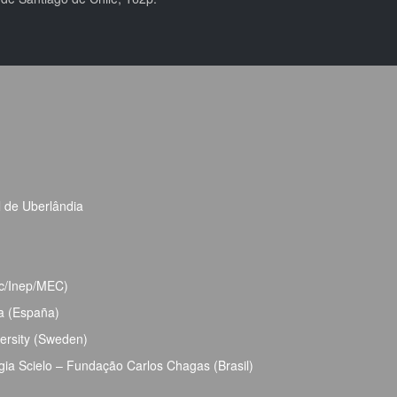
l de Uberlândia
bec/Inep/MEC)
ja (España)
ersity (Sweden)
ia Scielo – Fundação Carlos Chagas (Brasil)