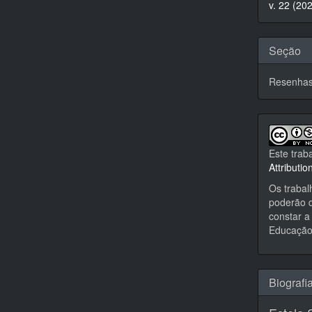
v. 22 (20
artigo
Seção
Resenha
Este trab
Attributi
Os trabal
poderão d
constar a 
Educação,
Biografi