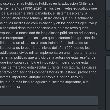
cioso sobre las Políticas Públicas en la Educación Chilena en
e treinta años (1990-2020), en los tres niveles educativos que
 país, a saber, el nivel parvulario, el sistema escolar y la
uperior, abordando temas y situaciones que en la actualidad
as en los medios de comunicación y en los poderes ejecutivo y
 La sociedad debe tomar conciencia y, en este texto queda
xpuesto, la necesidad de las políticas públicas en educación y
ón e interpretación de las leyes que sustentan la expresión de
firiéndose en ella a los últimos treinta años, indicando en
ita acerca de lo ocurrido a inicios del año 1990, donde los
stdictadura cívico militar implementaron una importante tarea
ste tema, políticas que a juicio de la autora de esta reseña fue
 que implicaban cambio e innovación, imperando de esta
icas de mercado establecidas durante la dictadura, las cuales
ntaron con acciones compensatorias del estado, provocando
istema imperante, aunque el propio autor del libro en
dique que más bien se agudizó el sistema imperante, a lo
 el año 2014.
hes