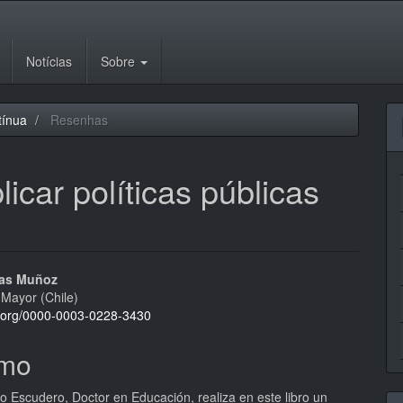
Notícias
Sobre
tínua
Resenhas
icar políticas públicas
eúdo
ías Muñoz
 Mayor (Chile)
id.org/0000-0003-0228-3430
mo
pal
o Escudero, Doctor en Educación, realiza en este libro un