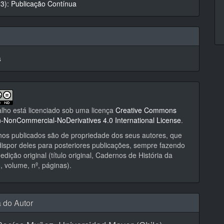
23): Publicação Contínua
s
alho está licenciado sob uma licença
Creative Commons
on-NonCommercial-NoDerivatives 4.0 International License
.
hos publicados são de propriedade dos seus autores, que
ispor deles para posteriores publicações, sempre fazendo
edição original (título original, Cadernos de História da
 volume, nº, páginas).
a do Autor