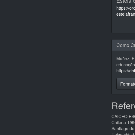
Estela
https://o
estelafra
Como Ci
Muñoz, E.
educaçã
https://d
Format
Refer
CAICEO ESCU
Chilena 1990
Santiago de
Universidad