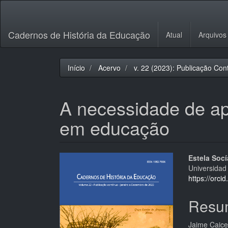
Navegação
Principal
Conteúdo
Cadernos de História da Educação
Atual
Arquivos
principal
Barra
Lateral
Início
Acervo
v. 22 (2023): Publicação Con
A necessidade de apl
em educação
Barra
Cont
Estela Soc
Universidad
lateral
do
https://orc
de
artigo
Resu
artigos
princi
Jaime Caice