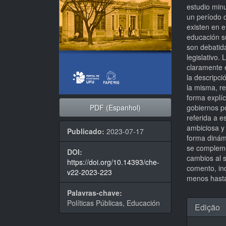
estudio minu
un período d
existen en el
educación s
son debatid
legislativo.
claramente e
la descripci
la misma, re
forma explíc
PDF (Espanhol)
gobiernos po
referida a e
ambiciosa y
Publicado:
2023-07-17
forma dinám
se compleme
DOI:
cambios al s
https://doi.org/10.14393/che-
comento, in
v22-2023-223
menos hasta
Palavras-chave:
Detal
Políticas Públicas, Educación
Edição
do