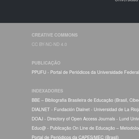
CREATIVE COMMONS
CC BY-NC-ND 4.0
PUBLICAÇÃO
PPUFU - Portal de Periódicos da Universidade Federa
INDEXADORES
BBE – Bibliografia Brasileira de Educação (Brasil, Ci
DIALNET - Fundación Dialnet - Universidad de La Rio
DOAJ - Directory of Open Access Journals - Lund Univ
Educ@ - Publicação On Line de Educação – Metodolog
Portal de Periódicos da CAPES/MEC (Brasil)