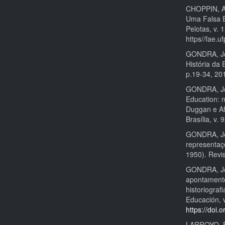
CHOPPIN, Al
Uma Falsa E
Pelotas, v. 
https//fae.u
GONDRA, Jos
História da
p.19-34, 20
GONDRA, Jos
Education: 
Duggan e Af
Brasília, v.
GONDRA, Jos
representaç
1950). Revis
GONDRA, Jos
apontamento
historiogra
Educación, v
https://doi.
LARROYO, Fr