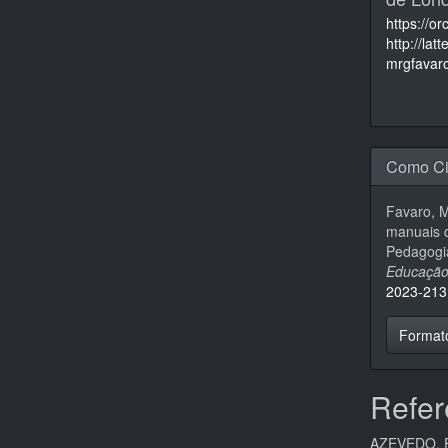
https://o
http://la
mrgfavar
Como Ci
Favaro, M
manuais d
Pedagogi
Educaçã
2023-213
Format
Refer
AZEVEDO, Fe