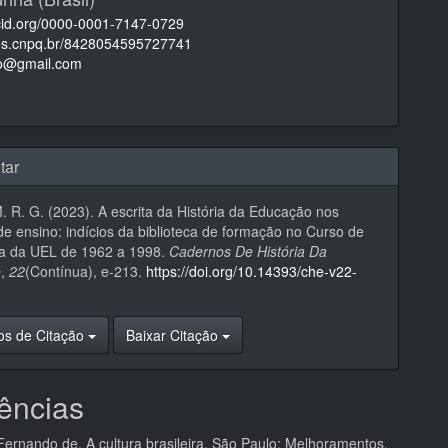
rcid.org/0000-0001-7147-0729
ttes.cnpq.br/8428054595727741
o@gmail.com
tar
. R. G. (2023). A escrita da História da Educação nos
e ensino: indícios da biblioteca de formação no Curso de
a da UEL de 1962 a 1998.
Cadernos De História Da
o
,
22
(Contínua), e-213.
https://doi.org/10.14393/che-v22-
os de Citação
Baixar Citação
ências
rnando de. A cultura brasileira. São Paulo: Melhoramentos,