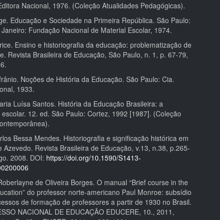
 Editora Nacional, 1976. (Coleção Atualidades Pedagógicas).
e. Educação e Sociedade na Primeira República. São Paulo:
 Janeiro: Fundação Nacional de Material Escolar, 1974.
ice. Ensino e historiografia da educação: problematização de
. Revista Brasileira de Educação, São Paulo, n. 1, p. 67-79,
96.
rânio. Noções de História da Educação. São Paulo: Cia.
onal, 1933.
ria Luísa Santos. História da Educação Brasileira: a
 escolar. 12. ed. São Paulo: Cortez, 1992 [1987]. (Coleção
ontemporânea).
os Bessa Mendes. Historiografia e significação histórica em
 Azevedo. Revista Brasileira de Educação, v.13, n.38, p.265-
go. 2008. DOI:
https://doi.org/10.1590/S1413-
00200006
berlayne de Oliveira Borges. O manual “Brief course in the
education” do professor norte-americano Paul Monroe: subsídio
cessos de formação de professores a partir de 1930 no Brasil.
ESSO NACIONAL DE EDUCAÇÃO EDUCERE, 10., 2011,