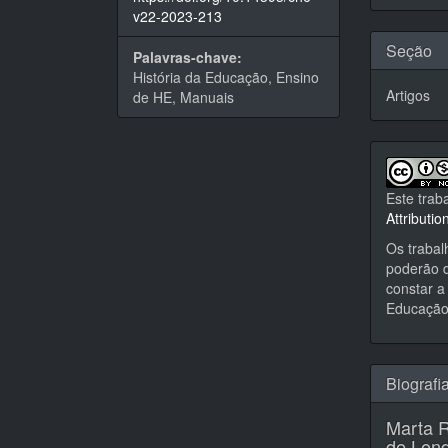
artigo
v22-2023-213
Seção
Palavras-chave:
História da Educação, Ensino
Artigos
de HE, Manuais
Este trab
Attributi
Os trabal
poderão d
constar a 
Educação,
Biografi
Marta 
de Lond