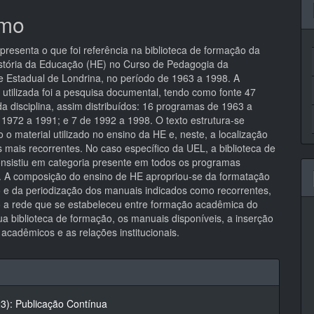
mo
pal
presenta o que foi referência na biblioteca de formação da
História da Educação (HE) no Curso de Pedagogia da
e Estadual de Londrina, no período de 1963 a 1998. A
 utilizada foi a pesquisa documental, tendo como fonte 47
a disciplina, assim distribuídos: 16 programas de 1963 a
 1972 a 1991; e 7 de 1992 a 1998. O texto estrutura-se
o material utilizado no ensino da HE e, neste, a localização
 mais recorrentes. No caso específico da UEL, a biblioteca de
nsistiu em categoria presente em todos os programas
. A composição do ensino de HE apropriou-se da formatação
 e da periodização dos manuais indicados como recorrentes,
 a rede que se estabeleceu entre formação acadêmica do
ua biblioteca de formação, os manuais disponíveis, a inserção
 acadêmicos e as relações institucionais.
hes
23): Publicação Contínua