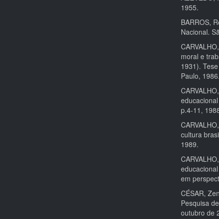
1955.
BARROS, Roq
Nacional. Sã
CARVALHO, M
moral e tra
1931). Tese
Paulo, 1986
CARVALHO, 
educacional
p.4-11, 198
CARVALHO, M
cultura bras
1989.
CARVALHO, M
educacional 
em perspecti
CÉSAR, Zeni
Pesquisa de
outubro de 