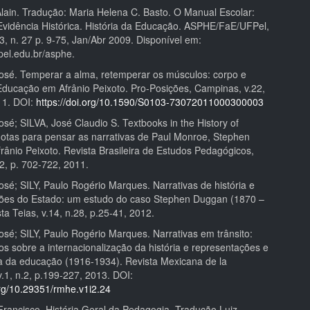
ain. Tradução: Maria Helena C. Basto. O Manual Escolar:
vidência Histórica. História da Educação. ASPHE/FaE/UFPel,
13, n. 27 p. 9-75, Jan/Abr 2009. Disponível em:
fpel.edu.br/asphe.
é. Temperar a alma, retemperar os músculos: corpo e
 Educação em Afrânio Peixoto. Pro-Posições, Campinas, v.22,
11. DOI:
https://doi.org/10.1590/S0103-73072011000300003
é; SILVA, José Claudio S. Textbooks in the History of
notas para pensar as narrativas de Paul Monroe, Stephen
rânio Peixoto. Revista Brasileira de Estudos Pedagógicos,
 92, p. 702-722, 2011.
é; SILY, Paulo Rogério Marques. Narrativas de história e
ões do Estado: um estudo do caso Stephen Duggan (1870 –
ta Teias, v.14, n.28, p.25-41, 2012.
é; SILY, Paulo Rogério Marques. Narrativas em trânsito:
s sobre a internacionalização da história e representações e
fia da educação (1916-1934). Revista Mexicana de la
.1, n.2, p.199-227, 2013. DOI:
org/10.29351/rmhe.v1i2.24
ancisco. História Geral da Pedagogia. Tradução Luiz