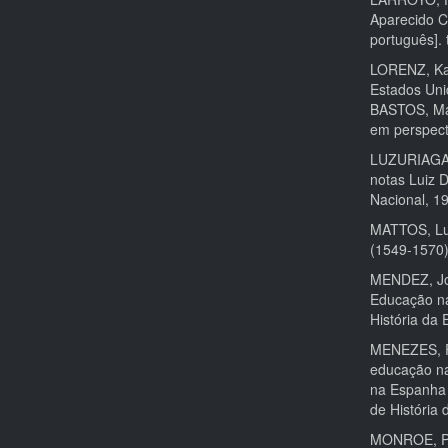
Aparecido C
português]. t.
LORENZ, Kar
Estados Uni
BASTOS, Mar
em perspect
LUZURIAGA, 
notas Luiz 
Nacional, 1
MATTOS, Lui
(1549-1570)
MENDEZ, Jor
Educação na
História da 
MENEZES, Ron
educação na
na Espanha e
de História 
MONROE, Pau