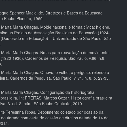
ue Spencer Maciel de. Diretrizes e Bases da Educação
o Paulo: Pioneira, 1960.
arta Maria Chagas. Molde nacional e fôrma cívica: higiene,
balho no Projeto da Associação Brasileira de Educação (1924-
 (Doutorado em Educação) – Universidade de São Paulo, São
.
Marta Maria Chagas. Notas para reavaliação do movimento
 (1920-1930). Cadernos de Pesquisa, São Paulo, v.66, n.8,
8.
arta Maria Chagas. O novo, o velho, o perigoso: relendo a
ileira. Cadernos de Pesquisa, São Paulo, v. 71, n. 8, p. 29-35,
arta Maria Chagas. Configuração da historiografia
brasileira. In: FREITAS, Marcos Cezar. Historiografia brasileira
va. 6. ed. 2. reim. São Paulo: Contexto, 2010.
te Teresinha Ribas. Depoimento coletado por ocasião da
 doutorado com carta de cessão de direitos datada de 14 de
2012.