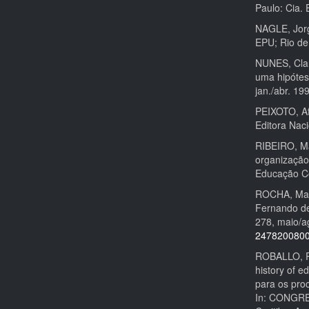
Paulo: Cia.
NAGLE, Jorg
EPU; Rio de
NUNES, Clar
uma hipótese
jan./abr. 19
PEIXOTO, Af
Editora Naci
RIBEIRO, Ma
organização
Educação C
ROCHA, Marl
Fernando de
278, maio/a
247820080
ROBALLO, Ro
history of 
para os pro
In: CONGR