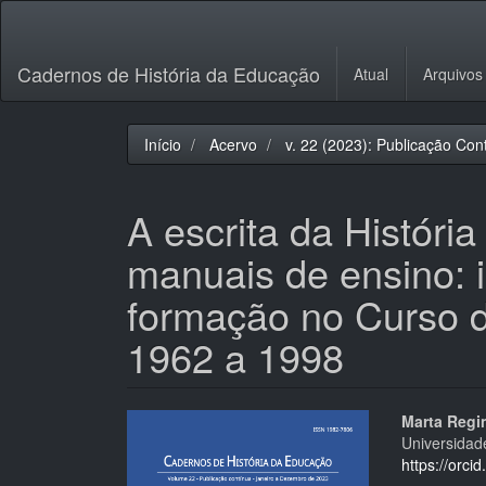
Navegação
Principal
Conteúdo
Cadernos de História da Educação
Atual
Arquivos
principal
Barra
Lateral
Início
Acervo
v. 22 (2023): Publicação Con
A escrita da Históri
manuais de ensino: i
formação no Curso 
1962 a 1998
Barra
Cont
Marta Regi
Universidade
lateral
do
https://orc