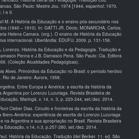
aruso. São Paulo: Mestre Jou, 1974 [1944, espanhol; 1970,
 I e II.
l M. A História da Educação e o ensino pós-secundário nos
dos (1840 – 1910). In: GATTI JR, Décio; MONARCHA, Carlos;
ia Helena Camara. (org.). O ensino de História da Educação
iva internacional. Uberlândia: EDUFU, 2009. p. 131-156.
Lorenzo. História da Educação e da Pedagogia. Tradução e
Damasco Penna e J.B. Damasco Pena. São Paulo: Cia. Editora
969. (Coleção Atualidades Pedagógicas).
s Alves. Primórdios da Educação no Brasil: o período heróico
. Rio de Janeiro: Aurora, 1958.
gelina. Entre Europa e América: a escrita da história da
 Argentina por Lorenzo Luzuriaga. Revista Brasileira de
Educação, Maringá, v. 14, n. 3, p. 223-244, set./dez. 2014.
i Cleber Dias. Circuito e fronteiras da escrita da história da
 Ibero-América: experiência de escrita de Lorenzo Luzuriaga
 na Argentina e sua apropriação no Brasil. Revista Brasileira
da Educação, v.14, n.3, p.257-280, set./dez. 2014.
l. História da Educação. Tradução Idel Becker. 11. ed. São