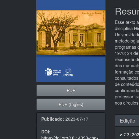
de
artigo
Resu
artigos
princi
Esse texto a
disciplina 
Universidad
metodologia
programas d
1970; 24 de
recenseando 
dos manuais
formação co
consultados
de conteúdo
PDF
confirmando
professor, s
nos círculos
PDF (Inglês)
Detal
Publicado:
2023-07-17
Edição
do
DOI:
v. 22 (20
https://doi.org/10.14393/che-