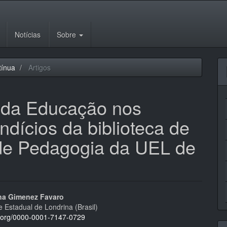
Notícias
Sobre
tínua
Artigos
a da Educação nos
ndícios da biblioteca de
de Pedagogia da UEL de
eúdo
na Gimenez Favaro
 Estadual de Londrina (Brasil)
id.org/0000-0001-7147-0729