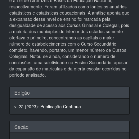
e a Lei de Diretrizes e Bases da Educação Nacional,
respectivamente. Foram utilizados como fontes os anuários
estatísticos e estatísticas educacionais. A análise aponta que
a expansão desse nível de ensino foi marcada pela
desigualdade de acesso aos Cursos Ginasial e Colegial, pois
a maioria dos municípios do interior dos estados somente
ofertava o primeiro, concentrando as capitais o maior
número de estabelecimentos com o Curso Secundário
completo, havendo, portanto, um menor número de Cursos
Colegiais. Notou-se ainda, considerando o número de
conclusões, uma seletividade no Ensino Secundário, apesar
da expansão de matrículas e da oferta escolar ocorridas no
período analisado.
Detalhes
Edição
do
v. 22 (2023): Publicação Contínua
artigo
Seção