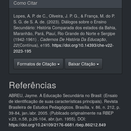
Como Citar
Lopes, A. P. de C., Oliveira, J. P. G., & França, M. do P.
S. G. de S. A. de. (2023). Diálogos sobre o Ensino
Secundário: História Comparada dos estados da Bahia,
Maranhão, Pará, Piauí, Rio Grande do Norte e Sergipe
(1942-1961) .
Cadernos De História Da Educação
,
22
(Contínua), e195.
https://doi.org/10.14393/che-v22-
2023-195
Formatos de Citação
Baixar Citação
Referências
ABREU, Jayme. A Educação Secundária no Brasil: (Ensaio
de identificação de suas características principais). Revista
Brasileira de Estudos Pedagógicos. Brasília, v. 86, n. 212, p.
39-84, jan./abr. 2005. (Publicado originalmente na RBEP
v.23, n.58, p.26-104, abr./jun. 1955). DOI:
https://doi.org/10.24109/2176-6681.rbep.86i212.849