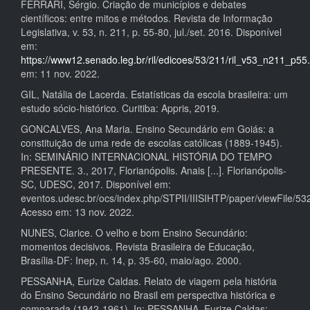
FERRARI, Sérgio. Criação de municípios e debates
científicos: entre mitos e métodos. Revista de Informação
Legislativa, v. 53, n. 211, p. 55-80, jul./set. 2016. Disponível
em:
https://www12.senado.leg.br/ril/edicoes/53/211/ril_v53_n211_p55
em: 11 nov. 2022.
GIL, Natália de Lacerda. Estatísticas da escola brasileira: um
estudo sócio-histórico. Curitiba: Appris, 2019.
GONCALVES, Ana Maria. Ensino Secundário em Goiás: a
constituição de uma rede de escolas católicas (1889-1945).
In: SEMINÁRIO INTERNACIONAL HISTÓRIA DO TEMPO
PRESENTE. 3., 2017, Florianópolis. Anais [...]. Florianópolis-
SC, UDESC, 2017. Disponível em:
eventos.udesc.br/ocs/index.php/STPII/IIISIHTP/paper/viewFile/53
Acesso em: 13 nov. 2022.
NUNES, Clarice. O velho e bom Ensino Secundário:
momentos decisivos. Revista Brasileira de Educação,
Brasília-DF: Inep, n. 14, p. 35-60, maio/ago. 2000.
PESSANHA, Eurize Caldas. Relato de viagem pela história
do Ensino Secundário no Brasil em perspectiva histórica e
comparada (1942-1961). In: PESSANHA, Eurize Caldas;