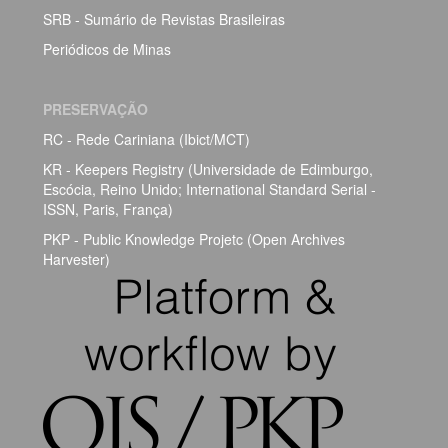
SRB - Sumário de Revistas Brasileiras
Periódicos de Minas
PRESERVAÇÃO
RC - Rede Cariniana (Ibict/MCT)
KR - Keepers Registry (Universidade de Edimburgo,
Escócia, Reino Unido; International Standard Serial -
ISSN, Paris, França)
PKP - Public Knowledge Projetc (Open Archives
Harvester)