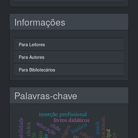
Informações
Para Leitores
Para Autores
Para Bibliotecários
Palavras-chave
inserção profissional
livros didáticos
educação
história
usach
chile
ciências