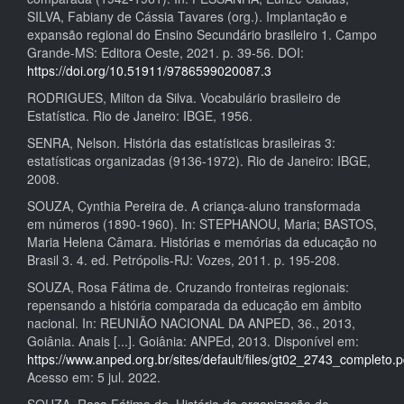
SILVA, Fabiany de Cássia Tavares (org.). Implantação e
expansão regional do Ensino Secundário brasileiro 1. Campo
Grande-MS: Editora Oeste, 2021. p. 39-56. DOI:
https://doi.org/10.51911/9786599020087.3
RODRIGUES, Milton da Silva. Vocabulário brasileiro de
Estatística. Rio de Janeiro: IBGE, 1956.
SENRA, Nelson. História das estatísticas brasileiras 3:
estatísticas organizadas (9136-1972). Rio de Janeiro: IBGE,
2008.
SOUZA, Cynthia Pereira de. A criança-aluno transformada
em números (1890-1960). In: STEPHANOU, Maria; BASTOS,
Maria Helena Câmara. Histórias e memórias da educação no
Brasil 3. 4. ed. Petrópolis-RJ: Vozes, 2011. p. 195-208.
SOUZA, Rosa Fátima de. Cruzando fronteiras regionais:
repensando a história comparada da educação em âmbito
nacional. In: REUNIÃO NACIONAL DA ANPED, 36., 2013,
Goiânia. Anais [...]. Goiânia: ANPEd, 2013. Disponível em:
https://www.anped.org.br/sites/default/files/gt02_2743_completo.p
Acesso em: 5 jul. 2022.
SOUZA, Rosa Fátima de. História da organização do