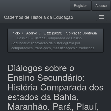
Navegação
Register
Acesso
Principal
Conteúdo
Cadernos de História da Educação
principal
Toggl
Barra
naviga
Lateral
Início
Acervo
v. 22 (2023): Publicação Contínua
Dossiê 3 - História Comparada do Ensino
Secundário: renovação da historiografia por
comparações, transições, massificações e traduções
Diálogos sobre o
Ensino Secundário:
História Comparada dos
estados da Bahia,
Maranhão, Pará, Piauí,