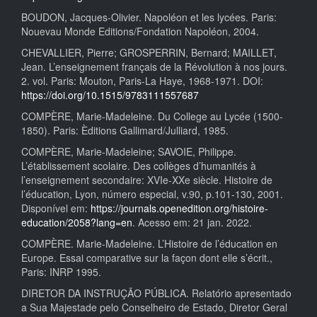
BOUDON, Jacques-Olivier. Napoléon et les lycées. Paris:
Nouevau Monde Editions/Fondation Napoléon, 2004.
CHEVALLIER, Pierre; GROSPERRIN, Bernard; MAILLET,
Jean. L’enseignement français de la Révolution à nos jours.
2. vol. Paris: Mouton, Paris-La Haye, 1968-1971. DOI:
https://doi.org/10.1515/9783111557687
COMPÈRE, Marie-Madeleine. Du College au Lycée (1500-
1850). Paris: Èditions Gallimard/Julliard, 1985.
COMPÈRE, Marie-Madeleine; SAVOIE, Philippe.
L’établissement scolaire. Des collèges d’humanités à
l’enseignement secondaire: XVIe-XXe siècle. Histoire de
l’éducation, Lyon, número especial, v.90, p.101-130, 2001.
Disponível em:
https://journals.openedition.org/histoire-
education/2058?lang=en
. Acesso em: 21 jan. 2022.
COMPÈRE. Marie-Madeleine. L’Histoire de l’éducation en
Europe. Essai comparative sur la façon dont elle s’écrit.,
Paris: INRP 1995.
DIRETOR DA INSTRUÇÃO PÚBLICA. Relatório apresentado
a Sua Majestade pelo Conselheiro de Estado, Diretor Geral