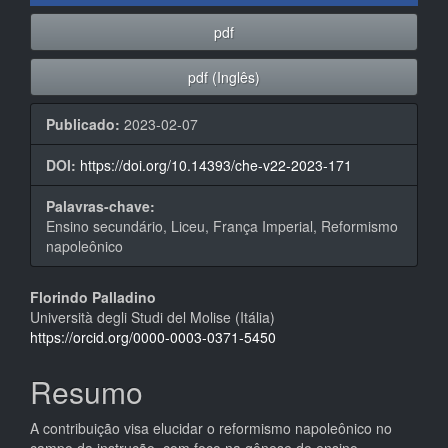
pdf
pdf (Inglês)
Publicado:
2023-02-07
DOI:
https://doi.org/10.14393/che-v22-2023-171
Palavras-chave:
Ensino secundário, Liceu, França Imperial, Reformismo
napoleônico
Conteúdo
Florindo Palladino
Università degli Studi del Molise (Itália)
do
https://orcid.org/0000-0003-0371-5450
artigo
Resumo
principal
A contribuição visa elucidar o reformismo napoleônico no
campo da instrução, com foco na gênese do ensino