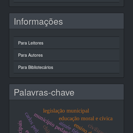
Informações
Para Leitores
Para Autores
Para Bibliotecários
Palavras-chave
legislação municipal
carlos peña
município pedagógico
educação moral e cívica
aimée fiévet
civilização
chile