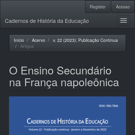
Navegação
Register
Acesso
Principal
Conteúdo
Cadernos de História da Educação
principal
Toggl
Barra
naviga
Lateral
Início
Acervo
v. 22 (2023): Publicação Contínua
Artigos
O Ensino Secundário
na França napoleônica
Barra
lateral
de
artigos