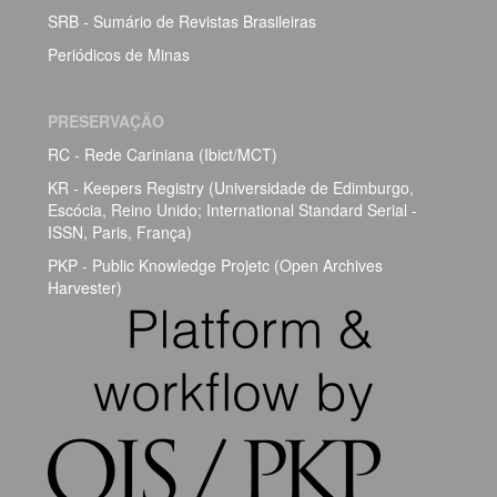
SRB - Sumário de Revistas Brasileiras
Periódicos de Minas
PRESERVAÇÃO
RC - Rede Cariniana (Ibict/MCT)
KR - Keepers Registry (Universidade de Edimburgo,
Escócia, Reino Unido; International Standard Serial -
ISSN, Paris, França)
PKP - Public Knowledge Projetc (Open Archives
Harvester)