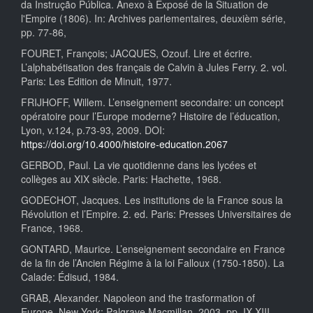
da Instrução Pública. Anexo à Exposé de la Situation de
l'Empire (1806). In: Archives parlementaires, deuxièm série,
pp. 77-86,
FOURET, François; JACQUES, Ozouf. Lire et écrire.
L’alphabétisation des français de Calvin à Jules Ferry. 2. vol.
Paris: Les Edition de Minuit, 1977.
FRIJHOFF, Willem. L’enseignement secondaire: un concept
opératoire pour l’Europe moderne? Histoire de l’éducation,
Lyon, v.124, p.73-93, 2009. DOI:
https://doi.org/10.4000/histoire-education.2067
GERBOD, Paul. La vie quotidienne dans les lycées et
collèges au XIX siècle. Paris: Hachette, 1968.
GODECHOT, Jacques. Les institutions de la France sous la
Révolution et l’Empire. 2. ed. Paris: Presses Universitaires de
France, 1968.
GONTARD, Maurice. L’enseignement secondaire en France
de la fin de l’Ancien Régime à la loi Falloux (1750-1850). La
Calade: Édisud, 1984.
GRAB, Alexander. Napoleon and the trasformation of
Europe. New York: Palgrave Macmillan, 2003, pp. IX-XIII.