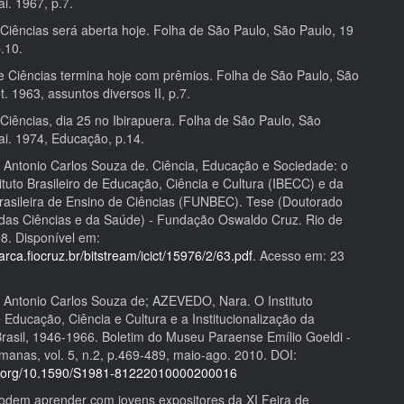
i. 1967, p.7.
Ciências será aberta hoje. Folha de São Paulo, São Paulo, 19
.10.
de Ciências termina hoje com prêmios. Folha de São Paulo, São
t. 1963, assuntos diversos II, p.7.
Ciências, dia 25 no Ibirapuera. Folha de São Paulo, São
ai. 1974, Educação, p.14.
ntonio Carlos Souza de. Ciência, Educação e Sociedade: o
ituto Brasileiro de Educação, Ciência e Cultura (IBECC) e da
asileira de Ensino de Ciências (FUNBEC). Tese (Doutorado
 das Ciências e da Saúde) - Fundação Oswaldo Cruz. Rio de
08. Disponível em:
arca.fiocruz.br/bitstream/icict/15976/2/63.pdf
. Acesso em: 23
ntonio Carlos Souza de; AZEVEDO, Nara. O Instituto
e Educação, Ciência e Cultura e a Institucionalização da
Brasil, 1946-1966. Boletim do Museu Paraense Emílio Goeldi -
manas, vol. 5, n.2, p.469-489, maio-ago. 2010. DOI:
oi.org/10.1590/S1981-81222010000200016
em aprender com jovens expositores da XI Feira de