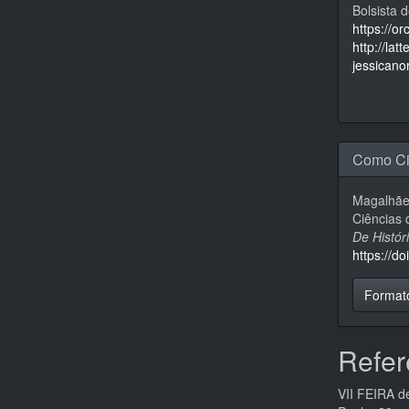
Bolsista 
https://o
http://la
jessican
Como Ci
Magalhães
Ciências 
De Histó
https://d
Format
Refer
VII FEIRA d