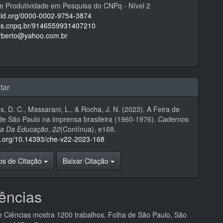
de Produtividade em Pesquisa do CNPq - Nível 2
rcid.org/0000-0002-9754-3874
ttes.cnpq.br/9146559931407210
orberto@yahoo.com.br
tar
, D. C., Massarani, L., & Rocha, J. N. (2023). A Feira de
de São Paulo na imprensa brasileira (1960-1976).
Cadernos
ria Da Educação
,
22
(Contínua), e168.
oi.org/10.14393/che-v22-2023-168
os de Citação
Baixar Citação
ências
e Ciências mostra 1200 trabalhos. Folha de São Paulo, São