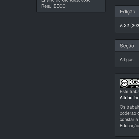
Reis, IBECC
Detal
Edição
do
v. 22 (20
artigo
Seção
Artigos
Este trab
Attributi
Os trabal
poderão d
constar a 
Educação,