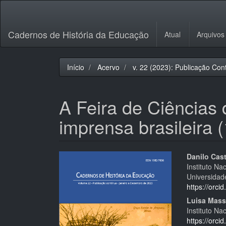
Navegação
Principal
Conteúdo
Cadernos de História da Educação
Atual
Arquivos
principal
Barra
Lateral
Início
Acervo
v. 22 (2023): Publicação Con
A Feira de Ciências
imprensa brasileira 
Barra
Cont
Danilo Cas
Instituto Na
lateral
do
Universidade
de
artigo
https://orc
Luisa Mass
artigos
princi
Instituto Na
https://orc