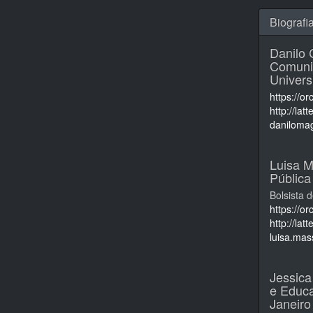
Biografi
Danilo
Comunic
Univers
https://o
http://la
daniloma
Luisa 
Pública
Bolsista 
https://o
http://la
luisa.mas
Jessic
e Educa
Janeiro 