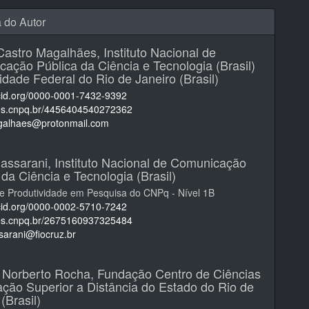
a do Autor
 Castro Magalhães,
Instituto Nacional de
ação Pública da Ciência e Tecnologia (Brasil)
idade Federal do Rio de Janeiro (Brasil)
rcid.org/0000-0001-7432-9392
ttes.cnpq.br/4456404540272362
galhaes@protonmail.com
Massarani,
Instituto Nacional de Comunicação
 da Ciência e Tecnologia (Brasil)
de Produtividade em Pesquisa do CNPq - Nível 1B
rcid.org/0000-0002-5710-7242
ttes.cnpq.br/2675160937325484
sarani@fiocruz.br
a Norberto Rocha,
Fundação Centro de Ciências
ção Superior a Distância do Estado do Rio de
(Brasil)