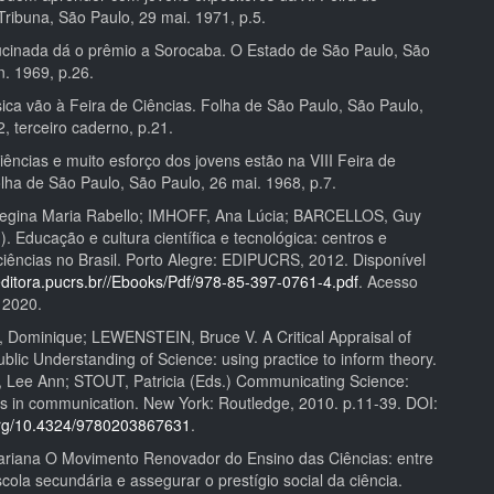
Tribuna, São Paulo, 29 mai. 1971, p.5.
inada dá o prêmio a Sorocaba. O Estado de São Paulo, São
n. 1969, p.26.
ca vão à Feira de Ciências. Folha de São Paulo, São Paulo,
, terceiro caderno, p.21.
ências e muito esforço dos jovens estão na VIII Feira de
olha de São Paulo, São Paulo, 26 mai. 1968, p.7.
gina Maria Rabello; IMHOFF, Ana Lúcia; BARCELLOS, Guy
). Educação e cultura científica e tecnológica: centros e
iências no Brasil. Porto Alegre: EDIPUCRS, 2012. Disponível
/editora.pucrs.br//Ebooks/Pdf/978-85-397-0761-4.pdf
. Acesso
 2020.
ominique; LEWENSTEIN, Bruce V. A Critical Appraisal of
blic Understanding of Science: using practice to inform theory.
 Lee Ann; STOUT, Patricia (Eds.) Communicating Science:
 in communication. New York: Routledge, 2010. p.11-39. DOI:
.org/10.4324/9780203867631
.
iana O Movimento Renovador do Ensino das Ciências: entre
cola secundária e assegurar o prestígio social da ciência.