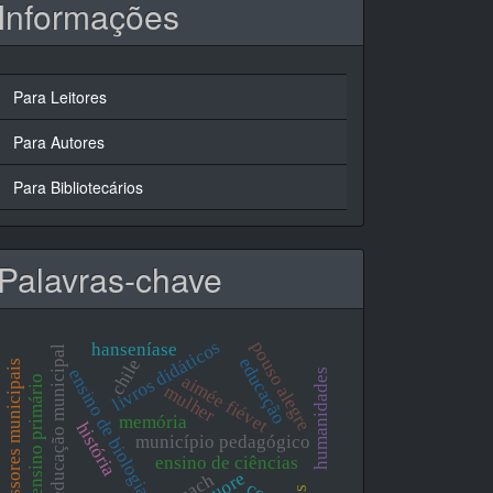
Informações
Para Leitores
Para Autores
Para Bibliotecários
Palavras-chave
livros didáticos
pouso alegre
hanseníase
educação municipal
educação
chile
professores municipais
ensino de biologia
humanidades
aimée fiévet
ensino primário
mulher
memória
história
município pedagógico
ensino de ciências
cuore
usach