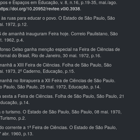
pos e Espaços em Educação, v. 8, n.16, p.19-35, mai./ago.
https://doi.org/10.20952/revtee.v0i0.3938
.
 às ruas para educar o povo. O Estado de São Paulo, São
i. 1972, p.12.
de amanhã inauguram Feira hoje. Correio Paulistano, São
t. 1962, p.4.
nso Celso ganha menção especial na Feira de Ciências de
ornal do Brasil, Rio de Janeiro, 30 mai. 1972, p.16.
hã a XIII Feira de Ciências. Folha de São Paulo, São
ai. 1973, 2º Caderno, Educação, p.15.
hã no Ibirapuera a XII Feira de Ciências de São Paulo.
o Paulo, São Paulo, 25 mai. 1972, Educação, p.14.
exta a Feira de Ciências. Folha de São Paulo, São Paulo, 21
educação, p.14.
 turismo. O Estado de São Paulo, São Paulo, 08 mai. 1970,
Turismo, p.2.
do corrente a 1ª Feira de Ciências. O Estado de São Paulo,
 abr. 1960, p.13.