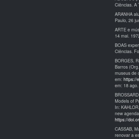
Ciências. A 
ARANHA aluc
Paulo, 26 ju
ARTE e músi
14 mai. 1972
BOAS experi
Ciências. F
BORGES, Re
Barros (Org.
museus de c
em:
https:/
em: 18 ago.
BROSSARD, D
Models of Pu
In: KAHLOR,
new agendas
https://doi
CASSAB, Mar
renovar a es