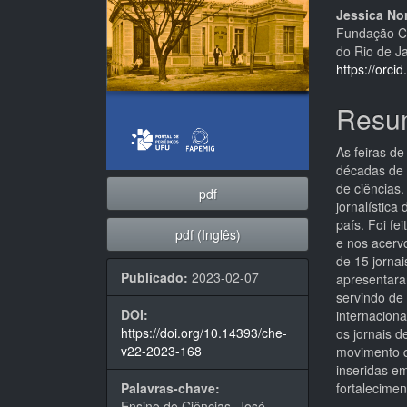
Jessica No
Fundação Ce
do Rio de Ja
https://orc
Resu
As feiras de
décadas de 
de ciências.
pdf
jornalística
país. Foi fe
pdf (Inglês)
e nos acervo
de 15 jorna
Publicado:
2023-02-07
apresentara
servindo de 
DOI:
internacion
https://doi.org/10.14393/che-
os jornais 
v22-2023-168
movimento q
inseridas e
Palavras-chave:
fortalecimen
Ensino de Ciências, José