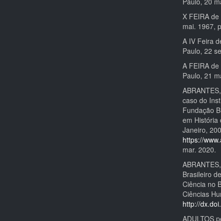
Paulo, 20 ma
X FEIRA de 
mai. 1967, p
A IV Feira 
Paulo, 22 se
A FEIRA de 
Paulo, 21 m
ABRANTES, A
caso do Inst
Fundação Br
em História
Janeiro, 20
https://www.
mar. 2020.
ABRANTES, A
Brasileiro d
Ciência no 
Ciências Hu
http://dx.d
ADULTOS pod