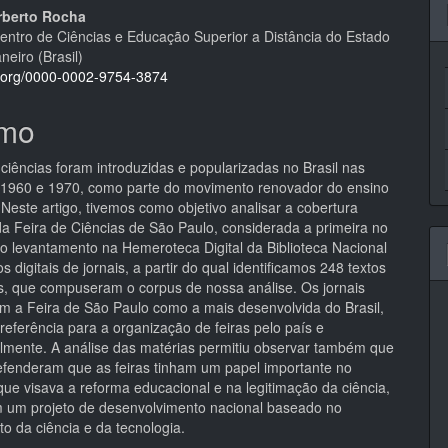
rberto Rocha
ntro de Ciências e Educação Superior a Distância do Estado
neiro (Brasil)
id.org/0000-0002-9754-3874
mo
 ciências foram introduzidas e popularizadas no Brasil nas
1960 e 1970, como parte do movimento renovador do ensino
 Neste artigo, tivemos como objetivo analisar a cobertura
 da Feira de Ciências de São Paulo, considerada a primeira no
ito levantamento na Hemeroteca Digital da Biblioteca Nacional
s digitais de jornais, a partir do qual identificamos 248 textos
is, que compuseram o corpus de nossa análise. Os jornais
m a Feira de São Paulo como a mais desenvolvida do Brasil,
referência para a organização de feiras pelo país e
almente. A análise das matérias permitiu observar também que
defenderam que as feiras tinham um papel importante no
ue visava a reforma educacional e na legitimação da ciência,
m um projeto de desenvolvimento nacional baseado no
to da ciência e da tecnologia.