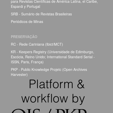
para Revistas Científicas de América Latina, el Caribe,
Espanã y Portugal
SRB - Sumário de Revistas Brasileiras
Periódicos de Minas
PRESERVAÇÃO
RC - Rede Cariniana (Ibict/MCT)
KR - Keepers Registry (Universidade de Edimburgo,
Escócia, Reino Unido; International Standard Serial -
ISSN, Paris, França)
PKP - Public Knowledge Projetc (Open Archives
Harvester)