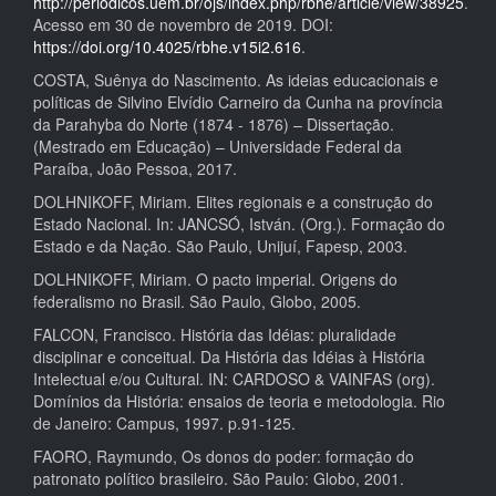
http://periodicos.uem.br/ojs/index.php/rbhe/article/view/38925
.
Acesso em 30 de novembro de 2019. DOI:
https://doi.org/10.4025/rbhe.v15i2.616
.
COSTA, Suênya do Nascimento. As ideias educacionais e
políticas de Silvino Elvídio Carneiro da Cunha na província
da Parahyba do Norte (1874 - 1876) – Dissertação.
(Mestrado em Educação) – Universidade Federal da
Paraíba, João Pessoa, 2017.
DOLHNIKOFF, Miriam. Elites regionais e a construção do
Estado Nacional. In: JANCSÓ, István. (Org.). Formação do
Estado e da Nação. São Paulo, Unijuí, Fapesp, 2003.
DOLHNIKOFF, Miriam. O pacto imperial. Origens do
federalismo no Brasil. São Paulo, Globo, 2005.
FALCON, Francisco. História das Idéias: pluralidade
disciplinar e conceitual. Da História das Idéias à História
Intelectual e/ou Cultural. IN: CARDOSO & VAINFAS (org).
Domínios da História: ensaios de teoria e metodologia. Rio
de Janeiro: Campus, 1997. p.91-125.
FAORO, Raymundo, Os donos do poder: formação do
patronato político brasileiro. São Paulo: Globo, 2001.