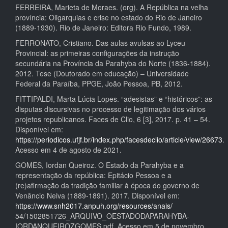
FERREIRA, Marieta de Moraes. (org). A República na velha
província: Oligarquias e crise no estado do Rio de Janeiro
(1889-1930). Rio de Janeiro: Editora Rio Fundo, 1989.
FERRONATO, Cristiano. Das aulas avulsas ao Lyceu
Provincial: as primeiras configurações da instrução
secundária na Província da Parahyba do Norte (1836-1884).
2012. Tese (Doutorado em educação) – Universidade
Federal da Paraíba, PPGE, João Pessoa, PB, 2012.
FITTIPALDI, Marta Lúcia Lopes. “adesistas” e “históricos”: as
disputas discursivas no processo de legitimação dos vários
projetos republicanos. Faces de Clio, 6 [3], 2017. p. 41 – 54.
Disponível em:
https://periodicos.ufjf.br/index.php/facesdeclio/article/view/26673
.
Acesso em 4 de agosto de 2021.
GOMES, Iordan Queiroz. O Estado da Parahyba e a
representação da república: Epitácio Pessoa e a
(re)afirmação da tradição familiar à época do governo de
Venâncio Neiva (1889-1891). 2017. Disponível em:
https://www.snh2017.anpuh.org/resources/anais/
54/1502851726_ARQUIVO_OESTADODAPARAHYBA-
IORDANQUEIROZGOMES.pdf. Acesso em 5 de novembro