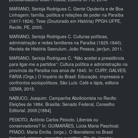
MARIANO, Serioja Rodrigues C. Gente Opulenta e de Boa
Linhagem: família, política e relações de poder na Paraíba
(1817-1824). Tese (Doutorado em História) PPGH-UFPE,
Recife, PE, 2005.
MARIANO, Serioja Rodrigues C. Culturas políticas,
administração e redes familiares na Paraíba (1825-1840).
Revista de História Saeculum, João Pessoa, jan/jun, 2011.
MARIANO, Serioja Rodrigues C. “Não aceitei a presidência
para ligar-me a partidos”: Cultura política e administração na
província da Paraíba nos anos de 1840. In: CURY; GALVES;
FARIA (Orgs.) O Império do Brasil: Educação, impressos e
confrontos sociopolíticos. São Luís: Café e lápis, editora
UEMA, 2015.
NABUCO, Joaquim. Campanha Abolicionista no Recife:
Eleições de 1884. Brasília: Senado Federal, Conselho
Editorial. 2005.[1884].
PEIXOTO, Antônio Carlos Peixoto. Liberais ou
conservadores? In: GUIMARÃES, Lúcia Maria Paschoal;
PRADO, Maria Emília. (orgs.). O liberalismo no Brasil
Imperial: origens, conceitos e prática. Rio de Janeiro: