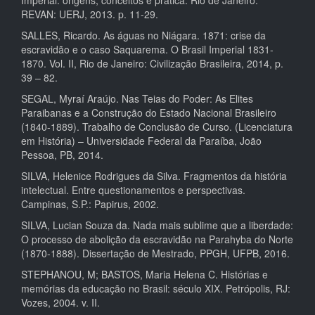
REVAN: UERJ, 2013. p. 11-29.
SALLES, Ricardo. As águas no Niágara. 1871: crise da
escravidão e o caso Saquarema. O Brasil Imperial 1831-
1870. Vol. II, Rio de Janeiro: Civilização Brasileira, 2014, p.
39 – 82.
SEGAL, Myraí Araújo. Nas Teias do Poder: As Elites
Paraibanas e a Construção do Estado Nacional Brasileiro
(1840-1889). Trabalho de Conclusão de Curso. (Licenciatura
em História) – Universidade Federal da Paraíba, João
Pessoa, PB, 2014.
SILVA, Helenice Rodrigues da Silva. Fragmentos da história
intelectual. Entre questionamentos e perspectivas.
Campinas, S.P.: Papirus, 2002.
SILVA, Lucian Souza da. Nada mais sublime que a liberdade:
O processo de abolição da escravidão na Parahyba do Norte
(1870-1888). Dissertação de Mestrado, PPGH, UFPB, 2016.
STEPHANOU, M; BASTOS, Maria Helena C. Histórias e
memórias da educação no Brasil: século XIX. Petrópolis, RJ:
Vozes, 2004. v. II.