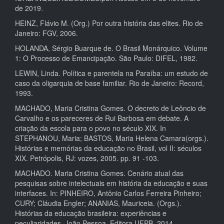
de 2019.
HEINZ, Flávio M. (Org.) Por outra história das elites. Rio de
Janeiro: FGV, 2006.
HOLANDA, Sérgio Buarque de. O Brasil Monárquico. Volume
1: O Processo de Emancipação. São Paulo: DIFEL, 1982.
LEWIN, Linda. Política e parentela na Paraíba: um estudo de
caso da oligarquia de base familiar. Rio de Janeiro: Record,
1993.
MACHADO, Maria Cristina Gomes. O decreto de Leôncio de
Carvalho e os pareceres de Rui Barbosa em debate. A
criação da escola para o povo no século XIX. In
STEPHANOU, Maria; BASTOS, Maria Helena Camara(orgs.).
Histórias e memórias da educação no Brasil, vol II: séculos
XIX. Petrópolis, RJ: vozes, 2005. pp. 91 -103.
MACHADO. Maria Cristina Gomes. Cenário atual das
pesquisas sobre intelectuais em história da educação e suas
interfaces. In: PINHEIRO, Antônio Carlos Ferreira Pinheiro;
CURY; Cláudia Engler; ANANIAS, Mauriceia. (Orgs.).
Histórias da educação brasileira: experiências e
peculiaridades. João Pessoa, Editora UFPB, 2014.