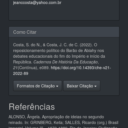
jeanccosta@yahoo.com.br
Como Citar
Costa, S. do N., & Costa, J. C. de C. (2022). O
reposicionamento político do Barão de Abiahy nos
debates educacionais do fim do Império e início da
República.
Cadernos De História Da Educação
,
21
(Contínua), e089.
https://doi.org/10.14393/che-v21-
2022-89
Formatos de Citação
Baixar Citação
Referências
ALONSO, Ângela. Apropriação de ideias no segundo
reinado. In: GRINBERG, Keila; SALLES, Ricardo (org.) Brasil
imperial, Volume III – 1870-1889. Rio de Janeiro: Civilização