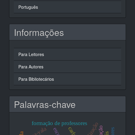
Português
Informações
Para Leitores
Para Autores
Para Bibliotecários
Palavras-chave
formação de professores
civilização
abya-yala
escola