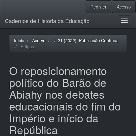
Navegação
Register
Acesso
Principal
Conteúdo
Cadernos de História da Educação
principal
Toggl
Barra
naviga
Lateral
Início
Acervo
v. 21 (2022): Publicação Contínua
Artigos
O reposicionamento
político do Barão de
Abiahy nos debates
educacionais do fim do
Império e início da
República