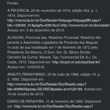
Fontes
A PROVÍNCIA, 28 de novembro de 1874, edição 454, p. 1,
1874. Disponível em:
http://memoria.bn.br/DocReader/Hotpage/HotpageBN.aspx?
bib=128066_01&pagfis=9381&url=http://memoria.bn.br/docreade
Acesso em: 3 de dezembro de 2019.
ALAGOAS, Província das. Relatório Provincial. Relatório lido
perante a Assembléa Legislativa da Provincia das Alagoas
no acto de sua installação em 7 de fevereiro de 1872 pelo
Presidente Da Mesma, O Exm. Snr. Dr. Silvino Elvídio
Carneiro Da Cunha. Maceió, Typ. Commercial De A.J. Da
Costa, 1872. Disponível em:
http://brazil.crl.edu/bsd/bsd/40/
.
Acesso em: 10/04/2016.
ARAUTO PARAHYBANO, 20 de maio de 1888, edição 18, p.
5, 1888. Disponível em:
http://memoria.bn.br/DocReader/DocReader.aspx?
bib=808865&pesq=SILVINO&pasta=ano%20189
. Acesso em:
19 de outubro de 2019.
DIÁRIO DA PARAHYBA, 10 de fevereiro de 1885. Disponível
em:
http://memoria.bn.br/DocReader/DocReader.aspx?