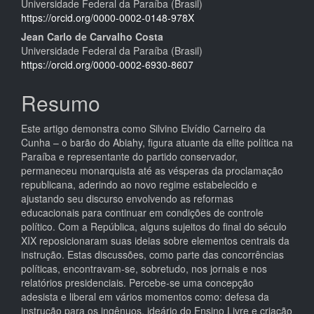
Universidade Federal da Paraíba (Brasil)
do
https://orcid.org/0000-0002-0148-978X
artigo
Jean Carlo de Carvalho Costa
Universidade Federal da Paraíba (Brasil)
principal
https://orcid.org/0000-0002-6930-8607
Resumo
Este artigo demonstra como Silvino Elvídio Carneiro da
Cunha – o barão do Abiahy, figura atuante da elite política na
Paraíba e representante do partido conservador,
permaneceu monarquista até as vésperas da proclamação
republicana, aderindo ao novo regime estabelecido e
ajustando seu discurso envolvendo as reformas
educacionais para continuar em condições de controle
político. Com a República, alguns sujeitos do final do século
XIX reposicionaram suas ideias sobre elementos centrais da
instrução. Estas discussões, como parte das concorrências
políticas, encontravam-se, sobretudo, nos jornais e nos
relatórios presidenciais. Percebe-se uma concepção
adesista e liberal em vários momentos como: defesa da
instrução para os ingênuos, ideário do Ensino Livre e criação