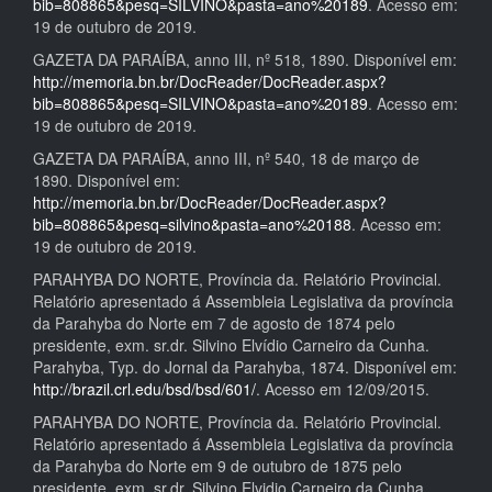
bib=808865&pesq=SILVINO&pasta=ano%20189
. Acesso em:
19 de outubro de 2019.
GAZETA DA PARAÍBA, anno III, nº 518, 1890. Disponível em:
http://memoria.bn.br/DocReader/DocReader.aspx?
bib=808865&pesq=SILVINO&pasta=ano%20189
. Acesso em:
19 de outubro de 2019.
GAZETA DA PARAÍBA, anno III, nº 540, 18 de março de
1890. Disponível em:
http://memoria.bn.br/DocReader/DocReader.aspx?
bib=808865&pesq=silvino&pasta=ano%20188
. Acesso em:
19 de outubro de 2019.
PARAHYBA DO NORTE, Província da. Relatório Provincial.
Relatório apresentado á Assembleia Legislativa da província
da Parahyba do Norte em 7 de agosto de 1874 pelo
presidente, exm. sr.dr. Silvino Elvídio Carneiro da Cunha.
Parahyba, Typ. do Jornal da Parahyba, 1874. Disponível em:
http://brazil.crl.edu/bsd/bsd/601/
. Acesso em 12/09/2015.
PARAHYBA DO NORTE, Província da. Relatório Provincial.
Relatório apresentado á Assembleia Legislativa da província
da Parahyba do Norte em 9 de outubro de 1875 pelo
presidente, exm. sr.dr. Silvino Elvidio Carneiro da Cunha.