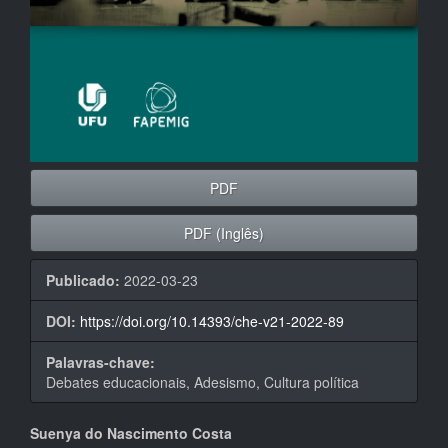
PDF
PDF (Inglês)
Publicado:
2022-03-23
DOI:
https://doi.org/10.14393/che-v21-2022-89
Palavras-chave:
Debates educacionais, Adesismo, Cultura política
Conteúdo
Suenya do Nascimento Costa