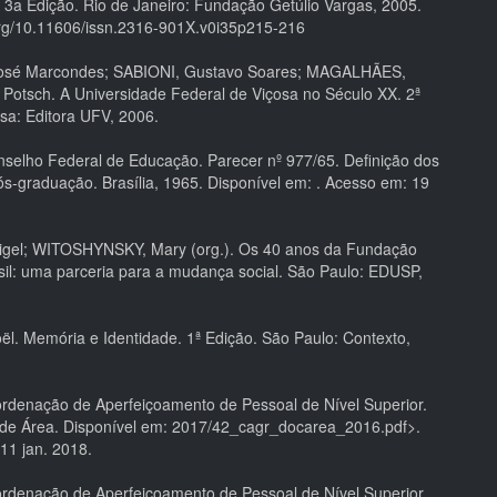
 3a Edição. Rio de Janeiro: Fundação Getúlio Vargas, 2005.
.org/10.11606/issn.2316-901X.v0i35p215-216
sé Marcondes; SABIONI, Gustavo Soares; MAGALHÃES,
a Potsch. A Universidade Federal de Viçosa no Século XX. 2ª
osa: Editora UFV, 2006.
selho Federal de Educação. Parecer nº 977/65. Definição dos
ós-graduação. Brasília, 1965. Disponível em:
. Acesso em: 19
gel; WITOSHYNSKY, Mary (org.). Os 40 anos da Fundação
sil: uma parceria para a mudança social. São Paulo: EDUSP,
l. Memória e Identidade. 1ª Edição. São Paulo: Contexto,
denação de Aperfeiçoamento de Pessoal de Nível Superior.
e Área. Disponível em:
2017/42_cagr_docarea_2016.pdf>.
11 jan. 2018.
denação de Aperfeiçoamento de Pessoal de Nível Superior.