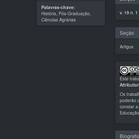
do
Palavras-chave:
v. 19 n. 1
História, Pós-Graduação,
artigo
Ciências Agrárias
Seção
Artigos
Este trab
Attributi
Os trabal
poderão d
constar a 
Educação,
Biografi