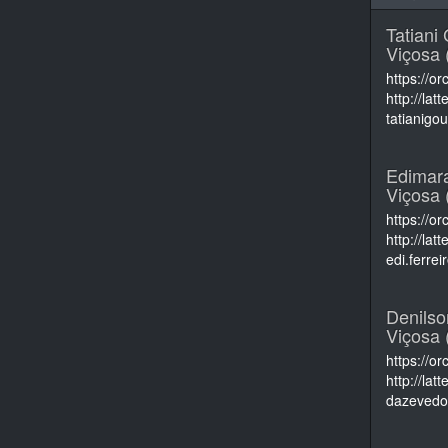
Tatian
Viçosa 
https://o
http://la
tatianig
Edimara
Viçosa 
https://o
http://la
edi.ferre
Denils
Viçosa 
https://o
http://la
dazevedo