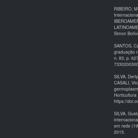
RIBEIRO, Ma
Internacion
IBEROAMER
LATINOAMERI
Simon Bolíva
SANTOS, Cás
graduação n
n. 83, p. 62
733020030
SILVA, Derl
CASALI, Vic
germoplasma
Horticultura
https://doi
SILVA, Gust
internacion
em rede (19
2015.