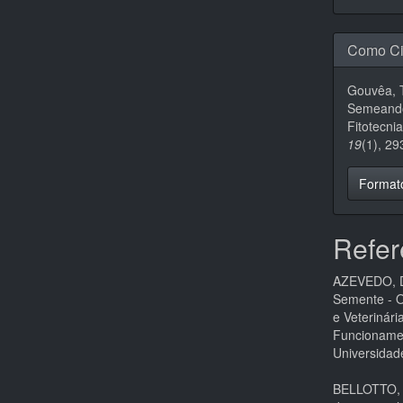
Como Ci
Gouvêa, T.
Semeando
Fitotecni
19
(1), 2
Format
Refer
AZEVEDO, D
Semente - O
e Veterinár
Funcionamen
Universidad
BELLOTTO, H