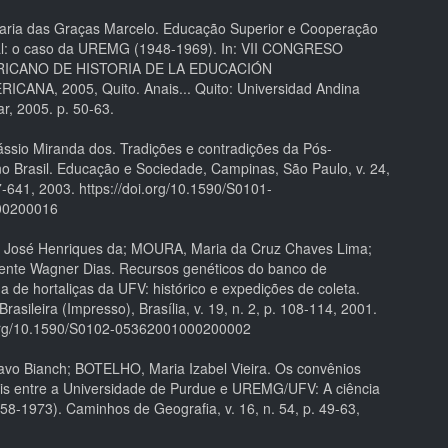
ria das Graças Marcelo. Educação Superior e Cooperação
al: o caso da UREMG (1948-1969). In: VII CONGRESO
ICANO DE HISTORIA DE LA EDUCACIÓN
CANA, 2005, Quito. Anais... Quito: Universidad Andina
r, 2005. p. 50-63.
sio Miranda dos. Tradições e contradições da Pós-
o Brasil. Educação e Sociedade, Campinas, São Paulo, v. 24,
7-641, 2003. https://doi.org/10.1590/S0101-
00200016
y José Henriques da; MOURA, Maria da Cruz Chaves Lima;
ente Wagner Dias. Recursos genéticos do banco de
 de hortaliças da UFV: histórico e expedições de coleta.
 Brasileira (Impresso), Brasília, v. 19, n. 2, p. 108-114, 2001.
.org/10.1590/S0102-05362001000200002
avo Bianch; BOTELHO, Maria Izabel Vieira. Os convênios
ais entre a Universidade de Purdue e UREMG/UFV: A ciência
58-1973). Caminhos de Geografia, v. 16, n. 54, p. 49-63,