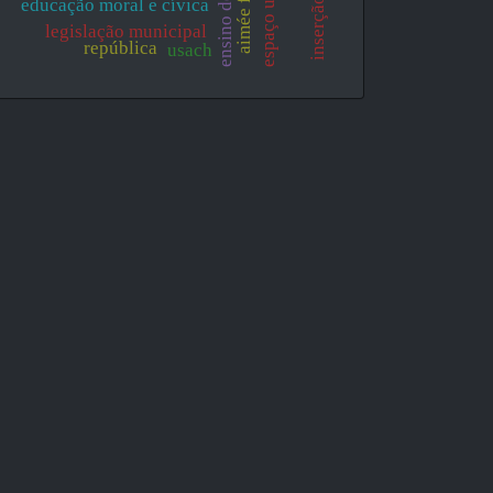
espaço urbano
aimée fiévet
educação moral e cívica
legislação municipal
república
usach