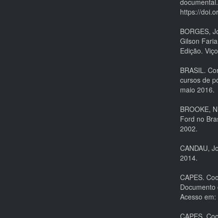
documental.
https://doi
BORGES, Jo
Gilson Fari
Edição. Viç
BRASIL. Con
cursos de p
maio 2016.
BROOKE, Ni
Ford no Bra
2002.
CANDAU, Joë
2014.
CAPES. Coor
Documento d
Acesso em: 
CAPES. Coor