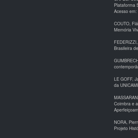
Plataforma 
Acesso em: 
COUTO, Fláv
Memória Viv
FEDERIZZI, 
Brasileira d
GUMBRECHT, 
contemporân
LE GOFF, Ja
da UNICAMP
MASSARANI, 
Coimbra e a
Aperfeiçoam
NORA, Pierr
Projeto Hist