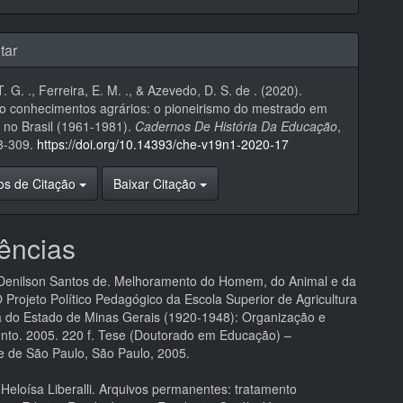
tar
 G. ., Ferreira, E. M. ., & Azevedo, D. S. de . (2020).
 conhecimentos agrários: o pioneirismo do mestrado em
a no Brasil (1961-1981).
Cadernos De História Da Educação
,
93-309.
https://doi.org/10.14393/che-v19n1-2020-17
os de Citação
Baixar Citação
ências
enilson Santos de. Melhoramento do Homem, do Animal e da
 Projeto Político Pedagógico da Escola Superior de Agricultura
ia do Estado de Minas Gerais (1920-1948): Organização e
to. 2005. 220 f. Tese (Doutorado em Educação) –
e de São Paulo, São Paulo, 2005.
eloísa Liberalli. Arquivos permanentes: tratamento