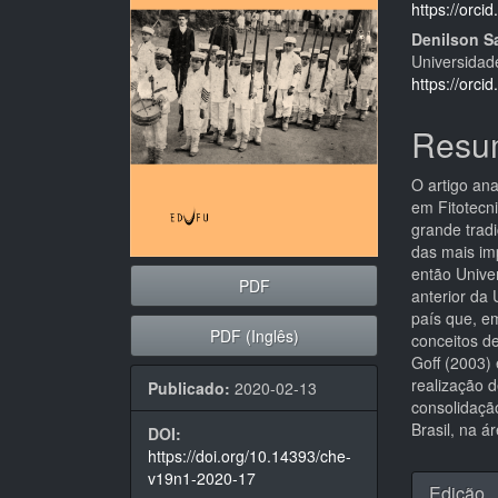
artigos
princi
https://orc
Denilson S
Universidade
https://orc
Resu
O artigo an
em Fitotecn
grande trad
das mais im
então Unive
PDF
anterior da 
país que, e
PDF (Inglês)
conceitos d
Goff (2003)
realização d
Publicado:
2020-02-13
consolidaçã
Brasil, na á
DOI:
https://doi.org/10.14393/che-
Detal
v19n1-2020-17
Edição