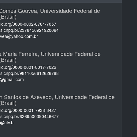
i Gomes Gouvêa,
Universidade Federal de
(Brasil)
rcid.org/0000-0002-8784-7057
ttes.cnpq.br/2378456921920064
ouvea@yahoo.com.br
 Maria Ferreira,
Universidade Federal de
(Brasil)
rcid.org/0000-0001-8017-7022
ttes.cnpq.br/9811056612626788
ir@gmail.com
on Santos de Azevedo,
Universidade Federal de
(Brasil)
rcid.org/0000-0001-7938-3427
ttes.cnpq.br/6269500390446677
@ufv.br