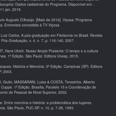
Sucupira: Dados cadastrais do Programa. Disponível em:
.
11 jan. 2018.
io Augusto D’Araújo. [Maio de 2016]. Viçosa: Programa
a. Entrevista concedida à TV Viçosa.
Luiz Carlos. A pós-graduação em Fitotecnia no Brasil. Revista
e Pós-Graduação, v. 4, n. 7, p. 116-140, 2007.
Hans Ulrich. Nosso Amplo Presente: O tempo e a cultura
ea. 1ª Edição. São Paulo: Editora Unesp, 2015.
cques. História e Memória. 5ª Edição. Campinas (SP): Editora
, 2003.
Giulio, MASSARANI, Luisa & COSTA, Teresinha. Alberto
 Coppe. 1ª Edição. Brasília, Paralelo 15 e Coordenação de
ento de Pessoal de Nível Superior, 2002.
e. Entre memória e história: a problemática dos lugares.
ória. São Paulo, PUC-SP, n. 10, p. 7-28, 1993.