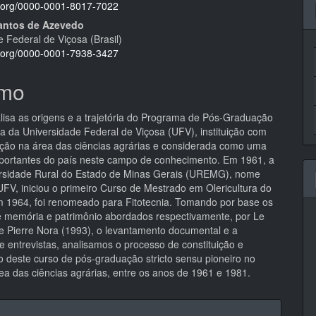
pal
id.org/0000-0001-8017-7022
antos de Azevedo
 Federal de Viçosa (Brasil)
id.org/0000-0001-7938-3427
mo
alisa as origens e a trajetória do Programa de Pós-Graduação
ia da Universidade Federal de Viçosa (UFV), instituição com
ição na área das ciências agrárias e considerada como uma
portantes do país neste campo de conhecimento. Em 1961, a
rsidade Rural do Estado de Minas Gerais (UREMG), nome
UFV, iniciou o primeiro Curso de Mestrado em Olericultura do
m 1964, foi renomeado para Fitotecnia. Tomando por base os
e memória e patrimônio abordados respectivamente, por Le
 e Pierre Nora (1993), o levantamento documental e a
e entrevistas, analisamos o processo de constituição e
o deste curso de pós-graduação stricto sensu pioneiro no
rea das ciências agrárias, entre os anos de 1961 e 1981.
hes