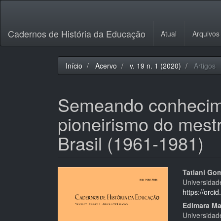
Navegação
Principal
Conteúdo
Cadernos de História da Educação
Atual
Arquivos
principal
Barra
Lateral
Início
Acervo
v. 19 n. 1 (2020)
Artigos
Semeando conhecime
pioneirismo do mest
Brasil (1961-1981)
Barra
Cont
Tatiani Go
Universidade
lateral
do
https://orc
de
artigo
Edimara Mar
Universidade