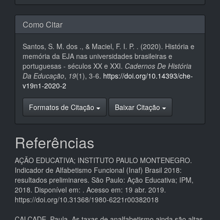
Como Citar
Santos, S. M. dos ., & Maciel, F. I. P. . (2020). História e
memória da EJA nas universidades brasileiras e
portuguesas - séculos XX e XXI.
Cadernos De História
Da Educação
,
19
(1), 3-6.
https://doi.org/10.14393/che-
v19n1-2020-2
Formatos de Citação
Baixar Citação
Referências
AÇÃO EDUCATIVA; INSTITUTO PAULO MONTENEGRO.
Indicador de Alfabetismo Funcional (Inaf) Brasil 2018:
resultados preliminares. São Paulo: Ação Educativa; IPM,
2018. Disponível em:
. Acesso em: 19 abr. 2019.
https://doi.org/10.31368/1980-6221r00382018
CALÇADE, Paula. As taxas de analfabetismo ainda são altas