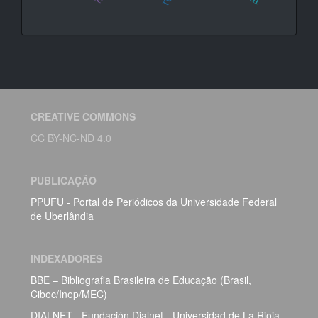
CREATIVE COMMONS
CC BY-NC-ND 4.0
PUBLICAÇÃO
PPUFU - Portal de Periódicos da Universidade Federal
de Uberlândia
INDEXADORES
BBE – Bibliografia Brasileira de Educação (Brasil,
Cibec/Inep/MEC)
DIALNET - Fundación Dialnet - Universidad de La Rioja