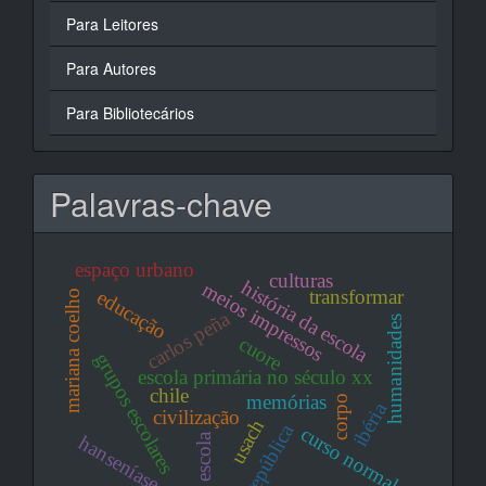
Para Leitores
Para Autores
Para Bibliotecários
Palavras-chave
espaço urbano
culturas
história da escola
meios impressos
transformar
educação
mariana coelho
carlos peña
humanidades
cuore
grupos escolares
escola primária no século xx
chile
memórias
corpo
ibéria
civilização
usach
república
curso normal
escola
hanseníase