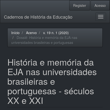
Navegação
Register
Acesso
Principal
Conteúdo
Cadernos de História da Educação
principal
Toggl
Barra
naviga
Lateral
Início
Acervo
v. 19 n. 1 (2020)
Dossiê: História e memória da EJA nas
universidades brasileiras e portuguesas
História e memória da
EJA nas universidades
brasileiras e
portuguesas - séculos
XX e XXI