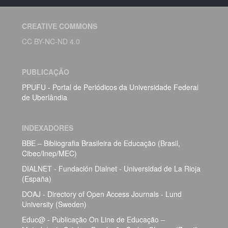
CREATIVE COMMONS
CC BY-NC-ND 4.0
PUBLICAÇÃO
PPUFU - Portal de Periódicos da Universidade Federal
de Uberlândia
INDEXADORES
BBE – Bibliografia Brasileira de Educação (Brasil,
Cibec/Inep/MEC)
DIALNET - Fundación Dialnet - Universidad de La Rioja
(España)
DOAJ - Directory of Open Access Journals - Lund
University (Sweden)
Educ@ - Publicação On Line de Educação –