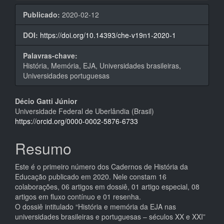
Publicado:
2020-02-12
DOI:
https://doi.org/10.14393/che-v19n1-2020-1
Palavras-chave:
História, Memória, EJA, Universidades brasileiras,
Universidades portuguesas
Conteúdo
Décio Gatti Júnior
Universidade Federal de Uberlândia (Brasil)
do
https://orcid.org/0000-0002-5876-6733
artigo
Resumo
principal
Este é o primeiro número dos Cadernos de História da
Educação publicado em 2020. Nele constam 16
colaborações, 06 artigos em dossiê, 01 artigo especial, 08
artigos em fluxo contínuo e 01 resenha.
O dossiê intitulado “História e memória da EJA nas
universidades brasileiras e portuguesas – séculos XX e XXI”