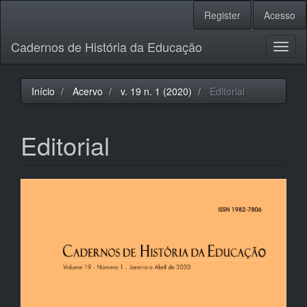
Navegação
Register
Acesso
Principal
Conteúdo
Cadernos de História da Educação
principal
Toggl
Barra
naviga
Lateral
Início
Acervo
v. 19 n. 1 (2020)
Editorial
Editorial
Barra
lateral
de
artigos