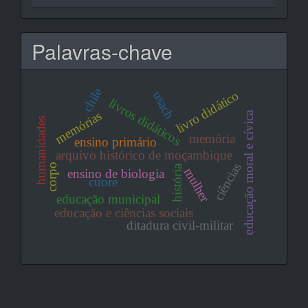
Palavras-chave
chile
livro didático
usach
livros didáticos
memórias
educação moral e cívica
humanidades
memória
ensino primário
arquivo histórico de moçambique
ciências
corpo
história
mulher
ensino de biologia
cuore
educação municipal
educação e ciências sociais
ditadura civil-militar