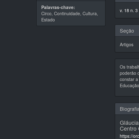
do
Palavras-chave:
v. 18 n. 3
artigo
Circo, Continuidade, Cultura,
Estado
Seção
Artigos
Os trabal
poderão d
constar a 
Educação,
Biografi
Gláuci
Centro 
https://o