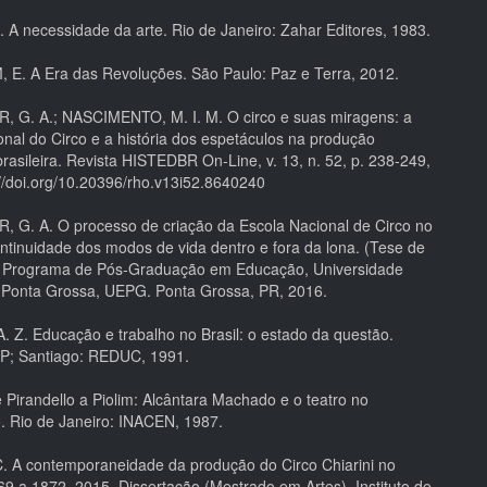
 A necessidade da arte. Rio de Janeiro: Zahar Editores, 1983.
. A Era das Revoluções. São Paulo: Paz e Terra, 2012.
G. A.; NASCIMENTO, M. I. M. O circo e suas miragens: a
onal do Circo e a história dos espetáculos na produção
rasileira. Revista HISTEDBR On-Line, v. 13, n. 52, p. 238-249,
://doi.org/10.20396/rho.v13i52.8640240
G. A. O processo de criação da Escola Nacional de Circo no
ontinuidade dos modos de vida dentro e fora da lona. (Tese de
. Programa de Pós-Graduação em Educação, Universidade
 Ponta Grossa, UEPG. Ponta Grossa, PR, 2016.
 Z. Educação e trabalho no Brasil: o estado da questão.
NEP; Santiago: REDUC, 1991.
 Pirandello a Piolim: Alcântara Machado e o teatro no
 Rio de Janeiro: INACEN, 1987.
. A contemporaneidade da produção do Circo Chiarini no
69 a 1872. 2015. Dissertação (Mestrado em Artes). Instituto de