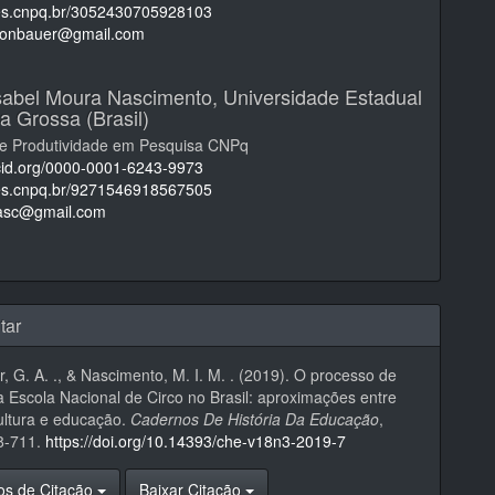
ttes.cnpq.br/3052430705928103
kronbauer@gmail.com
sabel Moura Nascimento,
Universidade Estadual
a Grossa (Brasil)
de Produtividade em Pesquisa CNPq
rcid.org/0000-0001-6243-9973
ttes.cnpq.br/9271546918567505
asc@gmail.com
tar
, G. A. ., & Nascimento, M. I. M. . (2019). O processo de
a Escola Nacional de Circo no Brasil: aproximações entre
ultura e educação.
Cadernos De História Da Educação
,
88-711.
https://doi.org/10.14393/che-v18n3-2019-7
os de Citação
Baixar Citação