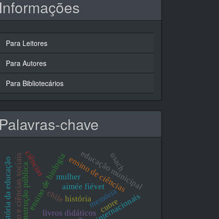
Informações
Para Leitores
Para Autores
Para Bibliotecários
Palavras-chave
ciências
educação municipal
usach
ensino de biologia
educação e ciências sociais
ensino de ciências
história da educação
instrução pública
mulher
aimée fiévet
memória
chile
organismos internacionais
história
cuore
livros didáticos