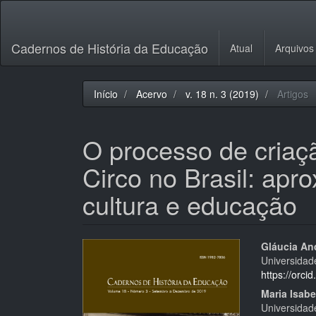
Navegação
Principal
Conteúdo
Cadernos de História da Educação
Atual
Arquivos
principal
Barra
Lateral
Início
Acervo
v. 18 n. 3 (2019)
Artigos
O processo de criaç
Circo no Brasil: apr
cultura e educação
Barra
Cont
Gláucia An
Universidad
lateral
do
https://orc
de
artigo
Maria Isab
Universidad