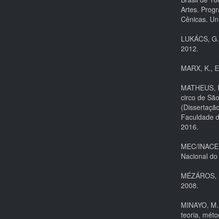
Artes. Prog
Cênicas. Uni
LUKÁCS, G. 
2012.
MARX, K., E
MATHEUS, R.
circo de Sã
(Dissertaçã
Faculdade d
2016.
MEC/INACEN.
Nacional do
MÉZÁROS, I.
2008.
MINAYO, M. 
teoria, méto