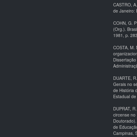
CASTRO, A. 
de Janeiro: 
COHN, G. Pr
(Org.). Bras
1981, p. 28
COSTA, M. M
organizacion
Dissertação
Administraç
DUARTE, R. 
Gerais no s
de História 
Estadual de
DUPRAT, R. 
circense no
Doutorado)
de Educação
Campinas, S