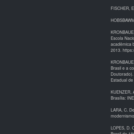
FISCHER, E.
HOBSBAWM, E
KRONBAUER, 
Escola Naci
acadêmica b
2013. https
KRONBAUER, 
Brasil e a c
Doutorado)
Estadual de
KUENZER, A.
Brasília: I
LARA, C. De
modernismo.
LOPES, D. C
Brasil de 18