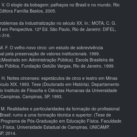
V. O elogio da bobagem: palhaços no Brasil e no mundo. Rio
Editora Família Bastos, 2005.
oblemas da Industrialização no século XX. In.: MOTA, C. G.
il em Perspectiva. 12ª Ed. São Paulo, Rio de Janeiro: DIFEL,
3-316.
. F. O velho-novo circo: um estudo de sobrevivência
al pela preservação de valores institucionais. 1999.
 (Mestrado em Administração Pública). Escola Brasileira de
ão Pública, Fundação Getúlio Vargas, Rio de Janeiro, 1999.
H. Noites circenses: espetáculos de circo e teatro em Minas
éculo XIX. 1993. Tese (Doutorado em História). Departamento
do Instituto de Filosofia e Ciências Humanas da Universidade
 Campinas. Campinas, SP, 1993.
M. Realidades e particularidades da formação do profissional
 Brasil: rumo a uma formação técnica e superior. (Tese de
. Programa de Pós-Graduação em Educação Física. Faculdade
 Física. Universidade Estadual de Campinas, UNICAMP.
P, 2014.