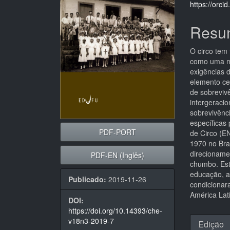
artigos
princi
https://orc
Resu
O circo tem
como uma ma
exigências 
elemento cen
de sobreviv
intergeracio
sobrevivênci
específicas
PDF-PORT
de Circo (E
1970 no Bra
direcioname
PDF-EN (Inglês)
chumbo. Este
educação, a
Publicado:
2019-11-26
condicionara
América Lat
DOI:
https://doi.org/10.14393/che-
Detal
v18n3-2019-7
Edição