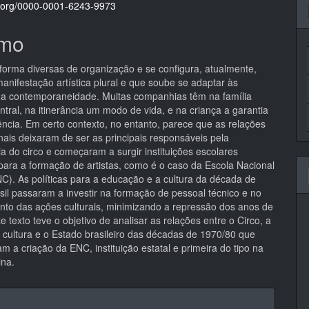
pal
id.org/0000-0001-6243-9973
mo
 forma diversas de organização e se configura, atualmente,
nifestação artística plural e que soube se adaptar às
da contemporaneidade. Muitas companhias têm na família
tral, na itinerância um modo de vida, e na criança a garantia
ência. Em certo contexto, no entanto, parece que as relações
nais deixaram de ser as principais responsáveis pela
a do circo e começaram a surgir instituições escolares
 para a formação de artistas, como é o caso da Escola Nacional
NC). As políticas para a educação e a cultura da década de
sil passaram a investir na formação de pessoal técnico e no
nto das ações culturais, minimizando a repressão dos anos de
 texto teve o objetivo de analisar as relações entre o Circo, a
 cultura e o Estado brasileiro das décadas de 1970/80 que
m a criação da ENC, instituição estatal e primeira do tipo na
ina.
hes