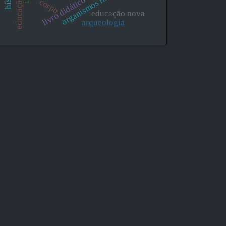
livro didático
corpo
educação nova
arqueologia