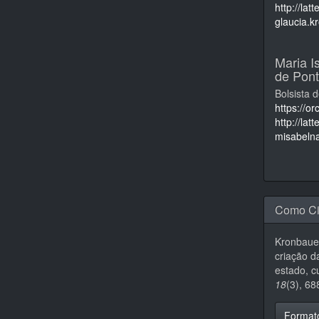
http://la
glaucia.
Maria I
de Pont
Bolsista 
https://o
http://la
misabeln
Como Ci
Kronbauer
criação d
estado, c
18
(3), 6
Format