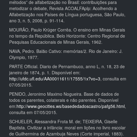
métodos” de alfabetização no Brasil: contribuições para
metodizar o debate, Revista ACOALFAplp: Acolhendo a
Alfabetização nos Países de Língua portuguesa, São Paulo,
ano 3, n. 5, 2008, p. 91-114.
MOURÃO, Paulo Krüger Corrêa. O ensino em Minas Gerais
no tempo da República. Belo Horizonte: Centro Regional de
Pesquisas Educacionais de Minas Gerais, 1962.
NAVA, Pedro. Balão Cativo: memórias/2. Rio de Janeiro: J.
Olympio, 1977.
PARTE Official. Diario de Pernambuco, anno L, n. 18, 23 de
janeiro de 1874, p. 1. Disponível em:
http://ufdc.ufl.edu/AA00011611/17555/1x?vo=3
, consulta em
07/05/2015.
PENIDO, Jeronimo Maximo Nogueira. Base de dados de
todos os parentes, colaterais e não parentes. Disponível
em:
http://www.geocities.ws/basededadoscastro/pafg56.html
,
consulta em 07/05/2015.
SCHUELER, Alessandra Frota M. de; TEIXEIRA, Giselle
Baptista. Civilizar a infância: moral em lições no livro escolar
de Guilhermina de Azambuja Neves (Corte imperial, 1883).