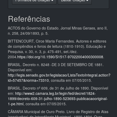
Referências
ACTOS do Governo do Estado. Jornal Minas Geraes, ano II,
n. 258, 24/09/1893, p. 5.
BITTENCOURT, Circe Maria Fernandes. Autores e editores
de compêndios e livros de leitura (1810-1910). Educação e
Pesquisa, v. 30, n. 3, p. 475-491, set./dez.
2004.
https://doi.org/10.1590/S1517-97022004000300008
.
BRASIL. Decreto n. 8248 -DE 3 DE SETEMBRO DE 1881.
Disponível em:
http://legis.senado.gov.br/legislacao/ListaTextoIntegral.action?
id=57457&norma=73310
, consulta em 07/05/2015.
BRASIL. Decreto nº 609, de 31 de Julho de 1890. Disponível
em:
http://www2.camara.leg.br/legin/fed/decret/1824-
1899/decreto-609-31-julho-1890-523693-publicacaooriginal-
1-pe.html
, consulta em 07/05/2015.
CÂMARA Municipal de Ouro Preto. Livro de Registro de Atas
(resoluções) da Intendência Municipal –1890-1894. Ouro