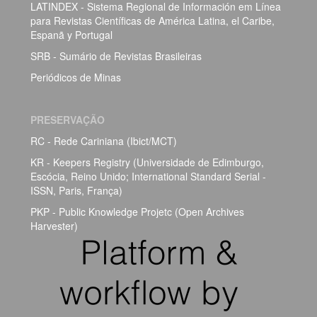
LATINDEX - Sistema Regional de Información em Línea
para Revistas Científicas de América Latina, el Caribe,
Espanã y Portugal
SRB - Sumário de Revistas Brasileiras
Periódicos de Minas
PRESERVAÇÃO
RC - Rede Cariniana (Ibict/MCT)
KR - Keepers Registry (Universidade de Edimburgo,
Escócia, Reino Unido; International Standard Serial -
ISSN, Paris, França)
PKP - Public Knowledge Projetc (Open Archives
Harvester)