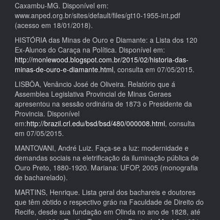
Caxambu-MG. Disponível em:
www.anped.org.br/sites/default/files/gt10-1955-int.pdf
(acesso em 18/01/2018).
HISTÓRIA das Minas de Ouro e Diamante: a Lista dos 120
Ex-Alunos do Caraça na Política. Disponível em:
http://monlewood.blogspot.com.br/2015/02/historia-das-
minas-de-ouro-e-diamante.html
, consulta em 07/05/2015.
LISBÔA, Venâncio José de Oliveira. Relatório que á
Assemblea Legislativa Provincial de Minas Geraes
apresentou na sessão ordinária de 1873 o Presidente da
Provincia. Disponível
em:
http://brazil.crl.edu/bsd/bsd/480/000008.html
, consulta
em 07/05/2015.
MANTOVANI, André Luiz. Faça-se a luz: modernidade e
demandas sociais na eletrificação da iluminação pública de
Ouro Preto, 1880-1920. Mariana: UFOP, 2005 (monografia
de bacharelado).
MARTINS, Henrique. Lista geral dos bachareis e doutores
que têm obtido o respectivo gráo na Faculdade de Direito do
Recife, desde sua fundação em Olinda no ano de 1828, até