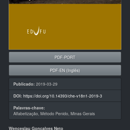
PDF-PORT
PDF-EN (Inglês)
Publicado:
2019-03-29
DOI:
https://doi.org/10.14393/che-v18n1-2019-3
Palavras-chave:
Alfabetização, Método Penido, Minas Gerais
Conteúdo
Wenceslau Gonçalves Neto