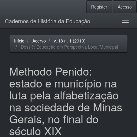
Navegação
Register
Acesso
Principal
Conteúdo
Cadernos de História da Educação
principal
Toggl
Barra
naviga
Lateral
Início
Acervo
v. 18 n. 1 (2019)
Dossiê: Educação em Perspectiva Local/Municipal
Methodo Penido:
estado e município na
luta pela alfabetização
na sociedade de Minas
Gerais, no final do
século XIX