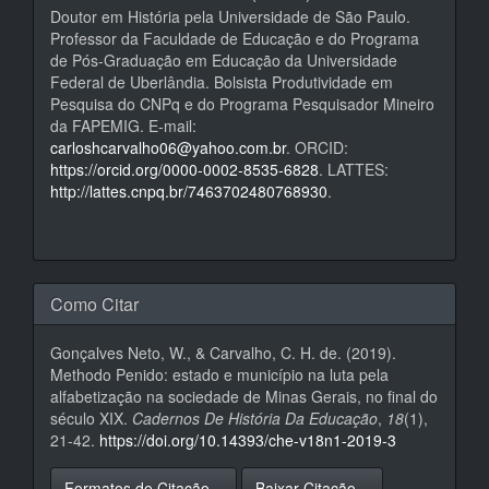
Doutor em História pela Universidade de São Paulo.
Professor da Faculdade de Educação e do Programa
de Pós-Graduação em Educação da Universidade
Federal de Uberlândia. Bolsista Produtividade em
Pesquisa do CNPq e do Programa Pesquisador Mineiro
da FAPEMIG. E-mail:
carloshcarvalho06@yahoo.com.br
. ORCID:
https://orcid.org/0000-0002-8535-6828
. LATTES:
http://lattes.cnpq.br/7463702480768930
.
Como Citar
Gonçalves Neto, W., & Carvalho, C. H. de. (2019).
Methodo Penido: estado e município na luta pela
alfabetização na sociedade de Minas Gerais, no final do
século XIX.
Cadernos De História Da Educação
,
18
(1),
21-42.
https://doi.org/10.14393/che-v18n1-2019-3
Formatos de Citação
Baixar Citação