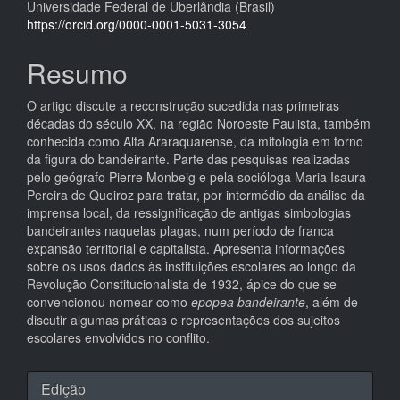
Universidade Federal de Uberlândia (Brasil)
do
https://orcid.org/0000-0001-5031-3054
artigo
Resumo
principal
O artigo discute a reconstrução sucedida nas primeiras
décadas do século XX, na região Noroeste Paulista, também
conhecida como Alta Araraquarense, da mitologia em torno
da figura do bandeirante. Parte das pesquisas realizadas
pelo geógrafo Pierre Monbeig e pela socióloga Maria Isaura
Pereira de Queiroz para tratar, por intermédio da análise da
imprensa local, da ressignificação de antigas simbologias
bandeirantes naquelas plagas, num período de franca
expansão territorial e capitalista. Apresenta informações
sobre os usos dados às instituições escolares ao longo da
Revolução Constitucionalista de 1932, ápice do que se
convencionou nomear como
epopea bandeirante
, além de
discutir algumas práticas e representações dos sujeitos
escolares envolvidos no conflito.
Detalhes
Edição