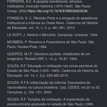
FERREIRA, A.C. A epopéia bandeirante: letrados,
instituições, invenção histórica (1870-1940). São Paulo:
Unesp, 2002.
https://doi.org/10.7476/9788539303038
.
FONSECA, S. C. Ribeirão Preto e a chegada da assistência
institucional à infância ao Oeste Novo. Cadernos de História
da Educação. vol. 14, n. 2, p. 461-481, 2015.
LE GOFF, J. História e Memória. Campinas: Unicamp, 1994.
MONBEIG, P. Pioneiros e Fazendeiros de São Paulo. São
Paulo: Hucitec/Polis, 1984.
QUEIROZ, M.I.P. Ufanismo paulista: vicissitudes de um
imaginário. Revista USP, n. 13, p. 78-87, 1992.
SOUZA, R.F. Educação e civilização nas zonas pioneiras do
Estado de São Paulo (1933 -1945). Cadernos de História da
Educação. vol. 14, n. 2,p. 439-460,2015.
SOUZA, R.F.A militarização da infância: Expressões do
nacionalismo na cultura brasileira. Cad. CEDES, vol.20 no.52
Campinas, p. 104 -121, 2000.
SOUZA, R.F. Templos de civilização: A implantação da
escola primária graduada no estado de São Paulo (1890-