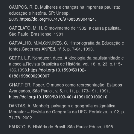
CAMPOS, R. D. Mulheres e crianças na imprensa paulista:
educação e história. SP: Unesp,
2009.
https://doi.org/10.7476/9788539304424
.
CAPELATO, M. H. O movimento de 1932: a causa paulista.
São Paulo: Brasiliense, 1981.
CARVALHO, M.M.C;NUNES, C. Historiografia da Educação e
fontes.Cadernos ANPEd, nº 5, p. 7-64, 1993.
CERRI, L.F. Nonducor, duco. A ideologia da paulistanidade e
a escola.Revista Brasileira de História, vol. 18, n. 23, p.115-
136,1998.
https://doi.org/10.1590/S0102-
01881998000200007
CHARTIER, Roger. O mundo como representação. Estudos
Avançados, São Paulo , v. 5, n. 11, p. 173-191. 1991.
https://doi.org/10.1590/S0103-40141991000100010
.
DANTAS, A. Monbeig, paisagem e geografia estigmática.
Mercator – Revista de Geografia da UFC. Fortaleza, n. 02, p.
71-78, 2002.
FAUSTO, B. História do Brasil. São Paulo: Edusp, 1998.