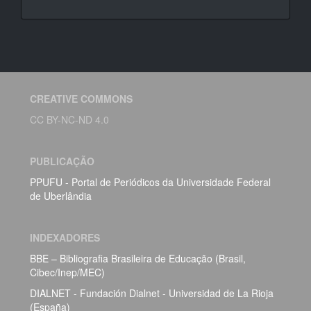
CREATIVE COMMONS
CC BY-NC-ND 4.0
PUBLICAÇÃO
PPUFU - Portal de Periódicos da Universidade Federal
de Uberlândia
INDEXADORES
BBE – Bibliografia Brasileira de Educação (Brasil,
Cibec/Inep/MEC)
DIALNET - Fundación Dialnet - Universidad de La Rioja
(España)