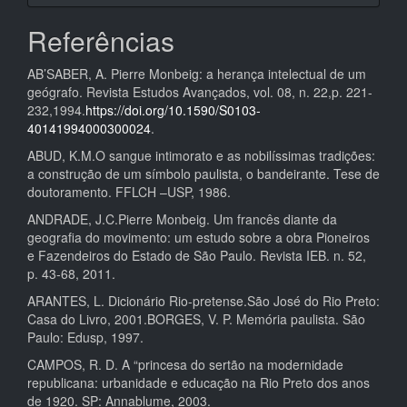
Referências
AB’SABER, A. Pierre Monbeig: a herança intelectual de um
geógrafo. Revista Estudos Avançados, vol. 08, n. 22,p. 221-
232,1994.
https://doi.org/10.1590/S0103-
40141994000300024
.
ABUD, K.M.O sangue intimorato e as nobilíssimas tradições:
a construção de um símbolo paulista, o bandeirante. Tese de
doutoramento. FFLCH –USP, 1986.
ANDRADE, J.C.Pierre Monbeig. Um francês diante da
geografia do movimento: um estudo sobre a obra Pioneiros
e Fazendeiros do Estado de São Paulo. Revista IEB. n. 52,
p. 43-68, 2011.
ARANTES, L. Dicionário Rio-pretense.São José do Rio Preto:
Casa do Livro, 2001.BORGES, V. P. Memória paulista. São
Paulo: Edusp, 1997.
CAMPOS, R. D. A “princesa do sertão na modernidade
republicana: urbanidade e educação na Rio Preto dos anos
de 1920. SP: Annablume, 2003.