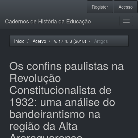
Navegação
Register
Acesso
Principal
Conteúdo
Cadernos de História da Educação
principal
Toggl
Barra
naviga
Lateral
Início
Acervo
v. 17 n. 3 (2018)
Artigos
Os confins paulistas na
Revolução
Constitucionalista de
1932: uma análise do
bandeirantismo na
região da Alta
Araraquarense