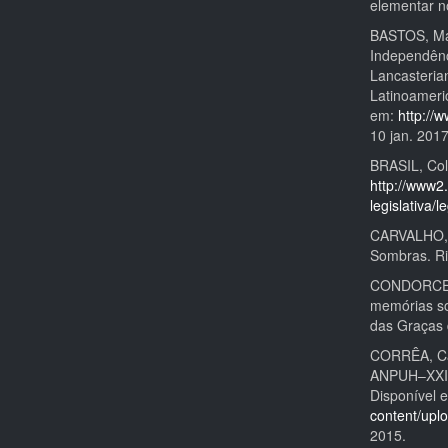
elementar n
BASTOS, Ma
Independênc
Lancasteria
Latinoameric
em:
http://
10 jan. 2017
BRASIL, Col
http://www2.
legislativa/
CARVALHO, J
Sombras. Rio
CONDORCET, 
memórias so
das Graças 
CORRÊA, Car
ANPUH–XXII
Disponível 
content/upl
2015.