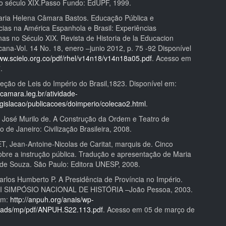
o século XIX.Passo Fundo: EdUPF, 1999.
ria Helena Câmara Bastos. Educação Pública e
ias na América Espanhola e Brasil: Experiências
nas no Século XIX. Revista de Historia de la Educacion
ana-Vol. 14 No. 18, enero –junio 2012, p. 75 -92 Disponível
www.scielo.org.co/pdf/rhel/v14n18/v14n18a05.pdf
. Acesso em
.
eção de Leis do Império do Brasil,1823. Disponível em:
camara.leg.br/atividade-
legislacao/publicacoes/doimperio/colecao2.html
.
osé Murilo de. A Construção da Ordem e Teatro de
 de Janeiro: Civilização Brasileira, 2008.
Jean-Antoine-Nicolas de Caritat, marquis de. Cinco
bre a instrução pública. Tradução e apresentação de Maria
de Souza. São Paulo: Editora UNESP, 2008.
los Humberto P. A Presidência de Província no Império.
 SIMPÓSIO NACIONAL DE HISTÓRIA –João Pessoa, 2003.
em:
http://anpuh.org/anais/wp-
oads/mp/pdf/ANPUH.S22.113.pdf
. Acesso em 05 de março de