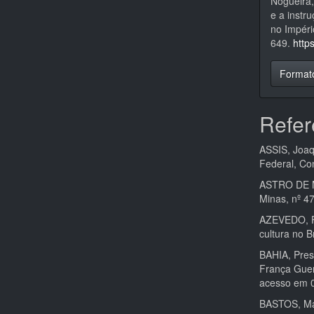
Nogueira,
e a instr
no Impéri
649.
http
Format
Refer
ASSIS, Joaq
Federal, Con
ASTRO DE M
Minas, nº 47
AZEVEDO, Fe
cultura no Br
BAHIA, Pres
França Guer
acesso em 0
BASTOS, Mar