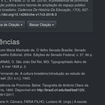
 V. L., & Paula, D. G. de. (2018). A presidência de província
ução pública como fatores de ampliação do espaço público
o brasileiro.
Cadernos De História Da Educação
,
17
(3), 627-
s://doi.org/10.14393/che-v17n3-2018-3
os de Citação
Baixar Citação
ências
uim Maria Machado de. O Velho Senado.Brasília: Senado
selho Editorial, 2004. Edições do Senado Federal; v. 37, 86 p.
INAS, O. São João Del Rei, MG: Typographiado Astro de
, 6 mar 1828 p. 2.
rnando de. A cultura brasileira:introdução ao estudo da
asil. [S.l: s.n.], 1943.
idência da Província. Bahia: Tipografia de Antônio Olavo da
ra, 1860. Disponível em
http://brazil.crl.edu/bsd/bsd/123/
,
9/1/2017.
ia H. Câmara; FARIA FILHO, Luciano M. (orgs.) A escola