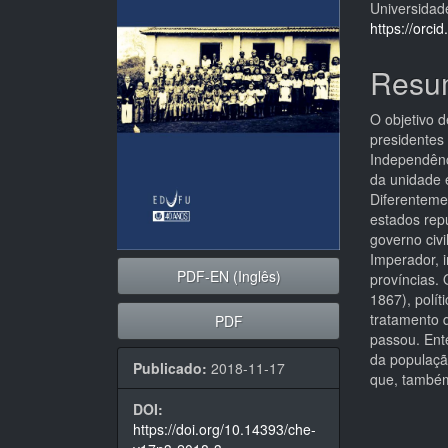
Universidad
artigos
princi
https://orc
Resu
O objetivo 
presidentes 
Independênc
da unidade e
Diferenteme
estados rep
governo civi
Imperador, 
PDF-EN (Inglês)
províncias.
1867), polít
tratamento q
PDF
passou. Ent
da populaçã
Publicado:
2018-11-17
que, também
DOI:
https://doi.org/10.14393/che-