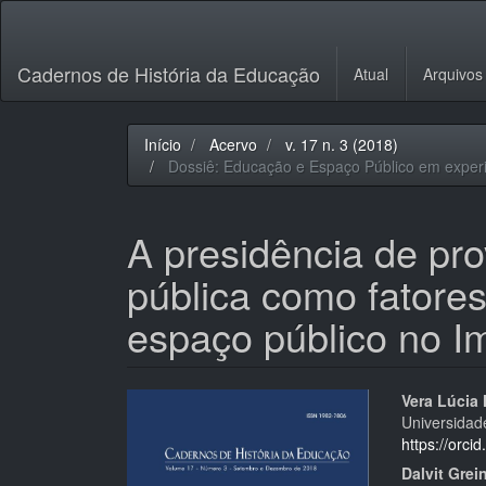
Navegação
Principal
Conteúdo
Cadernos de História da Educação
Atual
Arquivos
principal
Barra
Lateral
Início
Acervo
v. 17 n. 3 (2018)
Dossiê: Educação e Espaço Público em experiê
A presidência de pro
pública como fatore
espaço público no Im
Barra
Cont
Vera Lúcia
Universidad
lateral
do
https://orc
de
artigo
Dalvit Grei