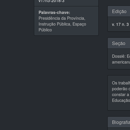
v17n3-2018-3
Detal
Edição
Palavras-chave:
do
Presidência da Província,
Instrução Pública, Espaço
v. 17 n. 3
artigo
Público
Seção
Dossiê: E
american
Os trabal
poderão d
constar a 
Educação,
Biografi