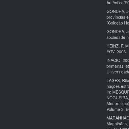
Autêntica/
GONDRA, Jo
províncias e
(Coleção Ho
GONDRA, Jo
sociedade no
HEINZ, F. M.
FGV, 2006.
INÁCIO, 200
primeiras l
Universidad
LAGES, Rita
nações estr
In: MESQUIT
NOGUEIRA, V
Modernizaçã
Volume 3. B
MARANHÃO, P
Magalhães, 