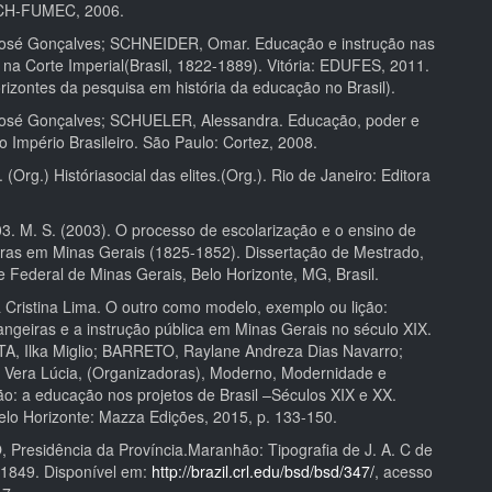
FCH-FUMEC, 2006.
sé Gonçalves; SCHNEIDER, Omar. Educação e instrução nas
 na Corte Imperial(Brasil, 1822-1889). Vitória: EDUFES, 2011.
rizontes da pesquisa em história da educação no Brasil).
sé Gonçalves; SCHUELER, Alessandra. Educação, poder e
 Império Brasileiro. São Paulo: Cortez, 2008.
 (Org.) Históriasocial das elites.(Org.). Rio de Janeiro: Editora
3. M. S. (2003). O processo de escolarização e o ensino de
etras em Minas Gerais (1825-1852). Dissertação de Mestrado,
e Federal de Minas Gerais, Belo Horizonte, MG, Brasil.
 Cristina Lima. O outro como modelo, exemplo ou lição:
angeiras e a instrução pública em Minas Gerais no século XIX.
A, Ilka Miglio; BARRETO, Raylane Andreza Dias Navarro;
era Lúcia, (Organizadoras), Moderno, Modernidade e
o: a educação nos projetos de Brasil –Séculos XIX e XX.
elo Horizonte: Mazza Edições, 2015, p. 133-150.
residência da Província.Maranhão: Tipografia de J. A. C de
1849. Disponível em:
http://brazil.crl.edu/bsd/bsd/347/
, acesso