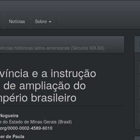
Notícias
Sobre
ncias históricas latino-americanas (Séculos XIX-XX)
víncia e a instrução
s de ampliação do
pério brasileiro
eúdo
 Nogueira
e do Estado de Minas Gerais (Brasil)
id.org/0000-0002-4589-6010
ner de Paula