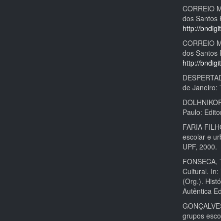
CORREIO MER
dos Santos 
http://bndig
CORREIO MER
dos Santos 
http://bndig
DESPERTADO
de Janeiro:
DOLHNIKOFF,
Paulo: Edit
FARIA FILHO
escolar e u
UPF, 2000.
FONSECA, Th
Cultural. I
(Org.). Hist
Autêntica Ed
GONÇALVES, 
grupos esco