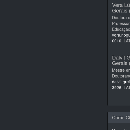
Vera Lú
Gerais (
Doutora 
Professo
Educação 
vera.nog
6010
. L
Dalvit 
Gerais (
Mestre e
Doutoran
dalvit.gr
3926
. L
Como Ci