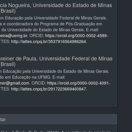
cia Nogueira,
Universidade do Estado de Minas
Brasil)
em Educação pela Universidade Federal de Minas Gerais.
ra e coordenadora do Programa de Pós-Graduação em
da Universidade do Estado de Minas Gerais. E-mail:
ueira@uemg.br
. ORCID:
https://orcid.org/0000-0002-4589-
ATTES:
http://lattes.cnpq.br/3537916564986264
.
Greiner de Paula,
Universidade Federal de Minas
Brasil)
m Educação pela Universidade do Estado de Minas Gerais.
do em Educação na UFMG. E-mail:
einer@gmail.com
. ORCID:
https://orcid.org/0000-0002-4091-
ATTES:
http://lattes.cnpq.br/2917223669460847
.
tar