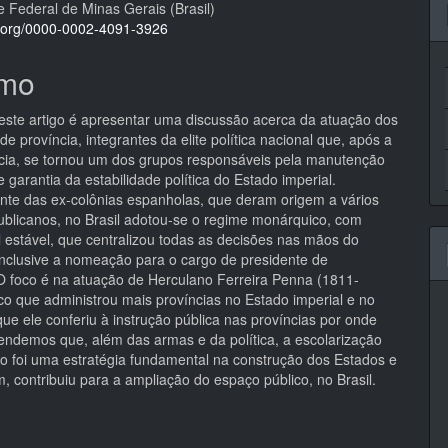
e Federal de Minas Gerais (Brasil)
pal
id.org/0000-0002-4091-3926
mo
deste artigo é apresentar uma discussão acerca da atuação dos
de província, integrantes da elite política nacional que, após a
ia, se tornou um dos grupos responsáveis pela manutenção
 garantia da estabilidade política do Estado imperial.
nte das ex-colônias espanholas, que deram origem a vários
ublicanos, no Brasil adotou-se o regime monárquico, com
l estável, que centralizou todas as decisões nas mãos do
inclusive a nomeação para o cargo de presidente de
 O foco é na atuação de Herculano Ferreira Penna (1811-
ico que administrou mais províncias no Estado imperial e no
ue ele conferiu à instrução pública nas províncias por onde
endemos que, além das armas e da política, a escolarização
o foi uma estratégia fundamental na construção dos Estados e
, contribuiu para a ampliação do espaço público, no Brasil.