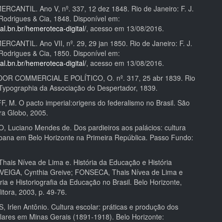
CANTIL. Ano V, nº. 337, 12 dez 1848. Rio de Janeiro: F. J.
Rodrigues & Cia, 1848. Disponível em:
ital.bn.br/hemeroteca-digital/
, acesso em 13/08/2016.
CANTIL. Ano VII, nº. 29, 29 jan 1850. Rio de Janeiro: F. J.
Rodrigues & Cia, 1850. Disponível em:
ital.bn.br/hemeroteca-digital/
, acesso em 13/08/2016.
R COMMERCIAL E POLÍTICO, O. nº. 317, 25 abr 1839. Rio
 Typographia da Associação do Despertador, 1839.
 M. O pacto imperial:origens do federalismo no Brasil. São
ora Globo, 2005.
, Luciano Mendes de. Dos pardieiros aos palácios: cultura
rbana em Belo Horizonte na Primeira República. Passo Fundo:
ais Nívea de Lima e. História da Educação e História
n: VEIGA, Cynthia Greive; FONSECA, Thais Nívea de Lima e
ória e Historiografia da Educação no Brasil. Belo Horizonte,
itora, 2003, p. 49-76.
Irlen Antônio. Cultura escolar: práticas e produção dos
lares em Minas Gerais (1891-1918). Belo Horizonte: