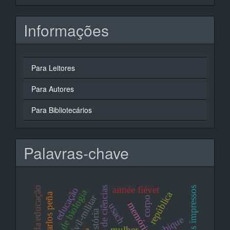
Informações
Para Leitores
Para Autores
Para Bibliotecários
Palavras-chave
aimée fiévet
história da educação
ensino de ciências
meios impressos
educação
ensino de biologia
república
carlos peña
corpo
memória
usach
história