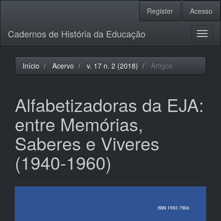
Navegação
Register
Acesso
Principal
Conteúdo
Cadernos de História da Educação
principal
Toggl
Barra
naviga
Lateral
Início
Acervo
v. 17 n. 2 (2018)
Artigos
Alfabetizadoras da EJA:
entre Memórias,
Saberes e Viveres
(1940-1960)
Barra
lateral