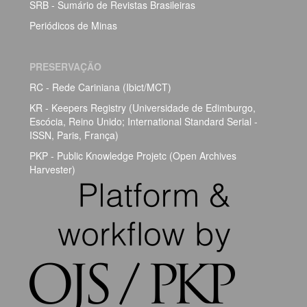
SRB - Sumário de Revistas Brasileiras
Periódicos de Minas
PRESERVAÇÃO
RC - Rede Cariniana (Ibict/MCT)
KR - Keepers Registry (Universidade de Edimburgo,
Escócia, Reino Unido; International Standard Serial -
ISSN, Paris, França)
PKP - Public Knowledge Projetc (Open Archives
Harvester)