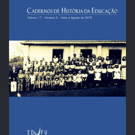
de
artigos