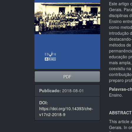
artigos
princi
Este artigo 
Gerais. Par
disciplinas
Ensino entr
como metodo
introdução 
destacando-
métodos de 
permanência
educação pr
mais ampla, 
coexistiu na
contribuiçã
PDF
preparo pro
Palavras-c
Publicado:
2018-08-01
Ensino.
DOI:
https://doi.org/10.14393/che-
ABSTRACT
v17n2-2018-9
This article
Gerais. In or