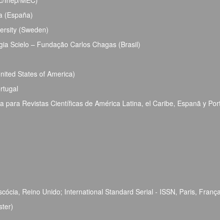
bec/Inep/MEC)
ja (España)
ersity (Sweden)
ia Scielo – Fundação Carlos Chagas (Brasil)
ited States of America)
rtugal
para Revistas Científicas de América Latina, el Caribe, Espanã y Por
ócia, Reino Unido; International Standard Serial - ISSN, Paris, Franç
ster)