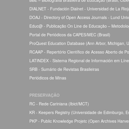
BBE – Bibliografia Brasileira de Educação (Brasil, Ci
DIALNET - Fundación Dialnet - Universidad de La Rio
DOAJ - Directory of Open Access Journals - Lund Univ
Educ@ - Publicação On Line de Educação – Metodolog
Portal de Periódicos da CAPES/MEC (Brasil)
ProQuest Education Database (Ann Arbor, Michigan, Un
RCAAP - Repertório Científico de Acesso Aberto de Po
LATINDEX - Sistema Regional de Información em Línea 
SRB - Sumário de Revistas Brasileiras
Periódicos de Minas
PRESERVAÇÃO
RC - Rede Cariniana (Ibict/MCT)
KR - Keepers Registry (Universidade de Edimburgo, Esc
PKP - Public Knowledge Projetc (Open Archives Harve