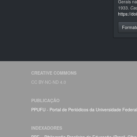
Gerais na
1933.
Cad
https://d
Format
CREATIVE COMMONS
CC BY-NC-ND 4.0
PUBLICAÇÃO
PPUFU - Portal de Periódicos da Universidade Federa
INDEXADORES