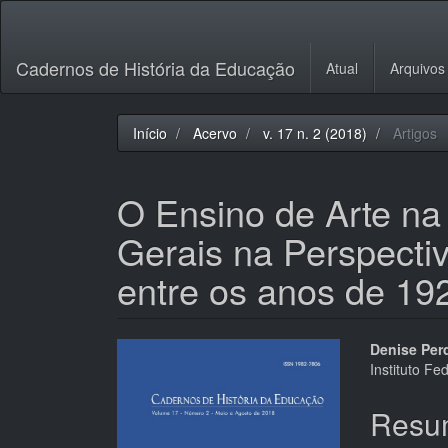
Navegação
Principal
Conteúdo
Cadernos de História da Educação
Atual
Arquivos
principal
Barra
Lateral
Início
Acervo
v. 17 n. 2 (2018)
Artigos
O Ensino de Arte n
Gerais na Perspecti
entre os anos de 19
Barra
Cont
Denise Per
Instituto Fe
lateral
do
de
artigo
Resu