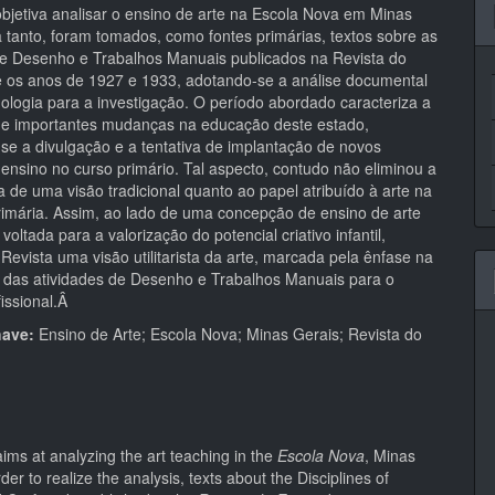
pal
objetiva analisar o ensino de arte na Escola Nova em Minas
a tanto, foram tomados, como fontes primárias, textos sobre as
 de Desenho e Trabalhos Manuais publicados na Revista do
e os anos de 1927 e 1933, adotando-se a análise documental
logia para a investigação. O período abordado caracteriza a
de importantes mudanças na educação deste estado,
se a divulgação e a tentativa de implantação de novos
ensino no curso primário. Tal aspecto, contudo não eliminou a
 de uma visão tradicional quanto ao papel atribuído à arte na
imária. Assim, ao lado de uma concepção de ensino de arte
voltada para a valorização do potencial criativo infantil,
 Revista uma visão utilitarista da arte, marcada pela ênfase na
o das atividades de Desenho e Trabalhos Manuais para o
fissional.Â
have:
Ensino de Arte; Escola Nova; Minas Gerais; Revista do
 aims at analyzing the art teaching in the
Escola Nova
, Minas
der to realize the analysis, texts about the Disciplines of