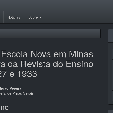
Notícias
Sobre
a Escola Nova em Minas
va da Revista do Ensino
27 e 1933
eúdo
digão Pereira
deral de Minas Gerais
mo