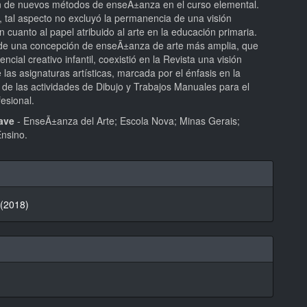
n de nuevos métodos de enseÃ±anza en el curso elemental.
, tal aspecto no excluyó la permanencia de una visión
en cuanto al papel atribuido al arte en la educación primaria.
o de una concepción de enseÃ±anza de arte más amplia, que
encial creativo infantil, coexistió en la Revista una visión
de las asignaturas artísticas, marcada por el énfasis en la
 de las actividades de Dibujo y Trabajos Manuales para el
esional.
lave
- EnseÃ±anza del Arte; Escola Nova; Minas Gerais;
Ensino.
hes
 (2018)