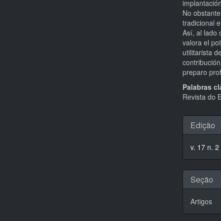
implantació
No obstante
tradicional 
Así, al lad
valora el pot
utilitarista 
contribución
preparo prof
Palabras c
Revista do 
Detal
Edição
do
v. 17 n. 2
artigo
Seção
Artigos