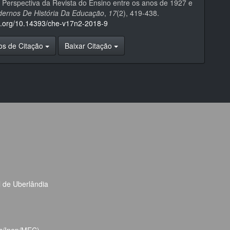
 Perspectiva da Revista do Ensino entre os anos de 1927 e
ernos De História Da Educação
,
17
(2), 419-438.
oi.org/10.14393/che-v17n2-2018-9
os de Citação
Baixar Citação
l de Uberlândia