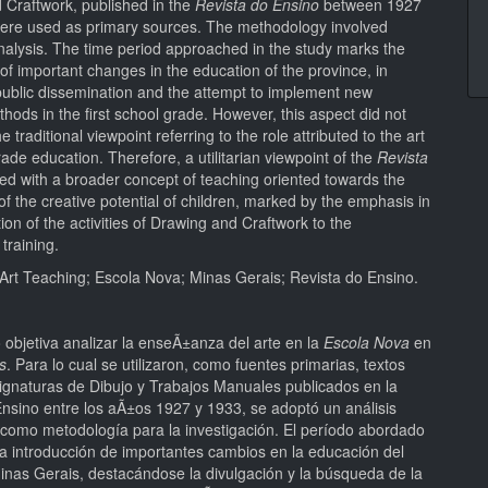
 Craftwork, published in the
Revista do Ensino
between 1927
ere used as primary sources. The methodology involved
alysis. The time period approached in the study marks the
 of important changes in the education of the province, in
public dissemination and the attempt to implement new
hods in the first school grade. However, this aspect did not
e traditional viewpoint referring to the role attributed to the art
grade education. Therefore, a utilitarian viewpoint of the
Revista
sted with a broader concept of teaching oriented towards the
 of the creative potential of children, marked by the emphasis in
tion of the activities of Drawing and Craftwork to the
 training.
Art Teaching; Escola Nova; Minas Gerais; Revista do Ensino.
o objetiva analizar la enseÃ±anza del arte en la
Escola Nova
en
s
. Para lo cual se utilizaron, como fuentes primarias, textos
signaturas de Dibujo y Trabajos Manuales publicados en la
Ensino entre los aÃ±os 1927 y 1933, se adoptó un análisis
como metodología para la investigación. El período abordado
la introducción de importantes cambios en la educación del
inas Gerais, destacándose la divulgación y la búsqueda de la