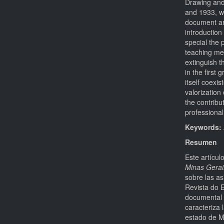
Drawing and
and 1933, w
document an
introduction
special the 
teaching met
extinguish th
in the first 
itself coexi
valorization
the contribu
professional
Keywords:
Resumen
Este artícul
Minas Gerai
sobre las a
Revista do 
documental 
caracteriza 
estado de M