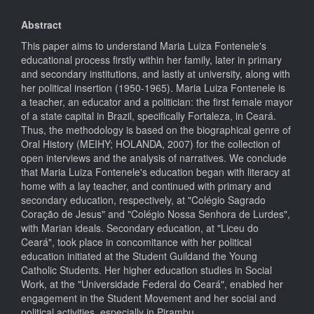
Abstract
This paper aims to understand Maria Luiza Fontenele's
educational process firstly within her family, later in primary
and secondary institutions, and lastly at university, along with
her political insertion (1950-1965). Maria Luiza Fontenele is
a teacher, an educator and a politician: the first female mayor
of a state capital in Brazil, specifically Fortaleza, in Ceará.
Thus, the methodology is based on the biographical genre of
Oral History (MEIHY; HOLANDA, 2007) for the collection of
open interviews and the analysis of narratives. We conclude
that Maria Luiza Fontenele's education began with literacy at
home with a lay teacher, and continued with primary and
secondary education, respectively, at "Colégio Sagrado
Coração de Jesus" and "Colégio Nossa Senhora de Lurdes",
with Marian ideals. Secondary education, at "Liceu do
Ceará", took place in concomitance with her political
education initiated at the Student Guildand the Young
Catholic Students. Her higher education studies in Social
Work, at the "Universidade Federal do Ceará", enabled her
engagement in the Student Movement and her social and
political activities, especially in Pirambu.