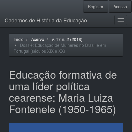
Navegação
Register
Acesso
Principal
Conteúdo
Cadernos de História da Educação
principal
Toggl
Barra
naviga
Lateral
Início
Acervo
v. 17 n. 2 (2018)
Dossiê: Educação de Mulheres no Brasil e em
Portugal (séculos XIX e XX)
Educação formativa de
uma líder política
cearense: Maria Luiza
Fontenele (1950-1965)
Barra