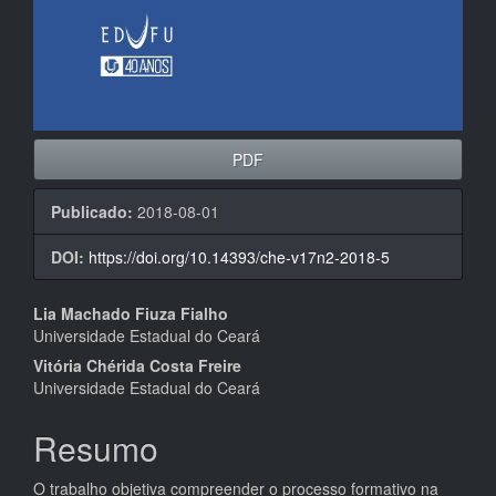
PDF
Publicado:
2018-08-01
DOI:
https://doi.org/10.14393/che-v17n2-2018-5
Conteúdo
Lia Machado Fiuza Fialho
Universidade Estadual do Ceará
do
Vitória Chérida Costa Freire
artigo
Universidade Estadual do Ceará
principal
Resumo
O trabalho objetiva compreender o processo formativo na