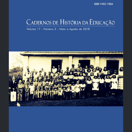
lateral
de
artigos