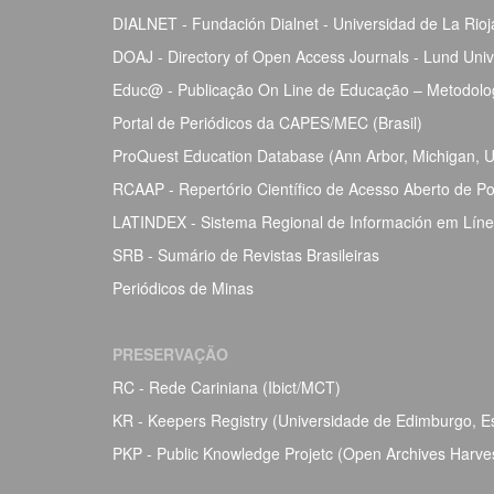
DIALNET - Fundación Dialnet - Universidad de La Rio
DOAJ - Directory of Open Access Journals - Lund Univ
Educ@ - Publicação On Line de Educação – Metodolog
Portal de Periódicos da CAPES/MEC (Brasil)
ProQuest Education Database (Ann Arbor, Michigan, Un
RCAAP - Repertório Científico de Acesso Aberto de Po
LATINDEX - Sistema Regional de Información em Línea 
SRB - Sumário de Revistas Brasileiras
Periódicos de Minas
PRESERVAÇÃO
RC - Rede Cariniana (Ibict/MCT)
KR - Keepers Registry (Universidade de Edimburgo, Esc
PKP - Public Knowledge Projetc (Open Archives Harve