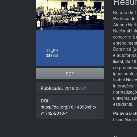
Resu
No ano de 19
Pedroso de 
Ateneu Norte
Nacional Inf
concerne à 
entendiment
Dominicé (20
e autoforma
liceal, de 1
se procedeu
igualmente 
PDF
Isabel Neve
interações i
Publicado:
2018-08-01
normatizaçõ
universaliz
DOI:
estudantil.
https://doi.org/10.14393/che-
v17n2-2018-4
Palavras-c
Liceu Nacion