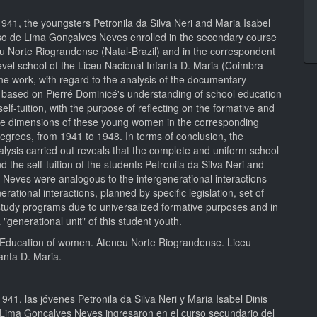
1941, the youngsters Petronila da Silva Neri and Maria Isabel
so de Lima Gonçalves Neves enrolled in the secondary course
eu Norte Riograndense (Natal-Brazil) and in the correspondent
vel school of the Liceu Nacional Infanta D. Maria (Coimbra-
he work, with regard to the analysis of the documentary
 based on Pierré Dominicé's understanding of school education
elf-tuition, with the purpose of reflecting on the formative and
ive dimensions of these young women in the corresponding
egrees, from 1941 to 1948. In terms of conclusion, the
nalysis carried out reveals that the complete and uniform school
d the self-tuition of the students Petronila da Silva Neri and
 Neves were analogous to the intergenerational interactions
erational interactions, planned by specific legislation, set of
tudy programs due to universalized formative purposes and in
a "generational unit" of this student youth.
Education of women. Ateneu Norte Riograndense. Liceu
anta D. Maria.
941, las jóvenes Petronila da Silva Neri y Maria Isabel Dinis
Lima Gonçalves Neves ingresaron en el curso secundario del