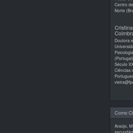
Centro d
Norte (Br
Cristin
Coimbr
Doutora e
Universi
Psicologi
(Portugal
Século XX
Ciências 
Portugues
vieira@fp
Como Ci
Araújo, M
secundár