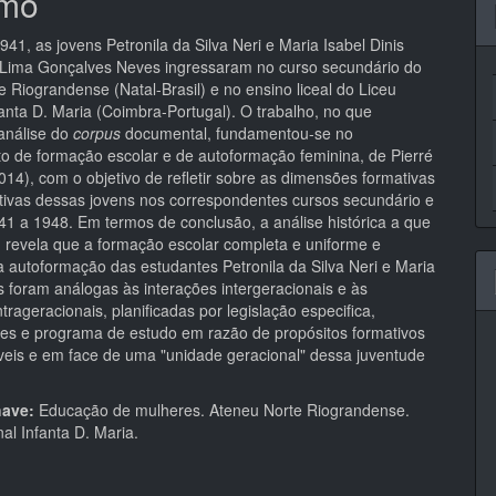
mo
41, as jovens Petronila da Silva Neri e Maria Isabel Dinis
Lima Gonçalves Neves ingressaram no curso secundário do
 Riograndense (Natal-Brasil) e no ensino liceal do Liceu
anta D. Maria (Coimbra-Portugal). O trabalho, no que
análise do
corpus
documental, fundamentou-se no
o de formação escolar e de autoformação feminina, de Pierré
14), com o objetivo de refletir sobre as dimensões formativas
tivas dessas jovens nos correspondentes cursos secundário e
941 a 1948. Em termos de conclusão, a análise histórica a que
 revela que a formação escolar completa e uniforme e
a autoformação das estudantes Petronila da Silva Neri e Maria
s foram análogas às interações intergeracionais e às
ntrageracionais, planificadas por legislação especifica,
es e programa de estudo em razão de propósitos formativos
áveis e em face de uma "unidade geracional" dessa juventude
have:
Educação de mulheres. Ateneu Norte Riograndense.
al Infanta D. Maria.