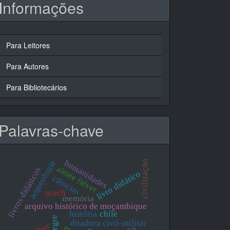
Informações
Para Leitores
Para Autores
Para Bibliotecários
Palavras-chave
humanidades
arqueologia
civilização
aimée fiévet
livros didáticos
livro didático
ciências
usach
memória
arquivo histórico de moçambique
história
chile
ditadura civil-militar