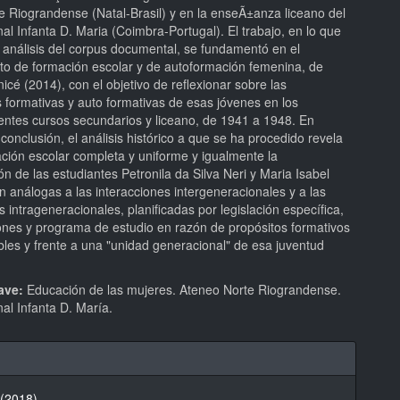
e Riograndense (Natal-Brasil) y en la enseÃ±anza liceano del
al Infanta D. Maria (Coimbra-Portugal). El trabajo, en lo que
 análisis del corpus documental, se fundamentó en el
to de formación escolar y de autoformación femenina, de
icé (2014), con el objetivo de reflexionar sobre las
 formativas y auto formativas de esas jóvenes en los
entes cursos secundarios y liceano, de 1941 a 1948. En
conclusión, el análisis histórico a que se ha procedido revela
ación escolar completa y uniforme y igualmente la
n de las estudiantes Petronila da Silva Neri y Maria Isabel
 análogas a las interacciones intergeneracionales y a las
s intrageneracionales, planificadas por legislación específica,
ones y programa de estudio en razón de propósitos formativos
bles y frente a una "unidad generacional" de esa juventud
ave:
Educación de las mujeres. Ateneo Norte Riograndense.
al Infanta D. María.
hes
 (2018)