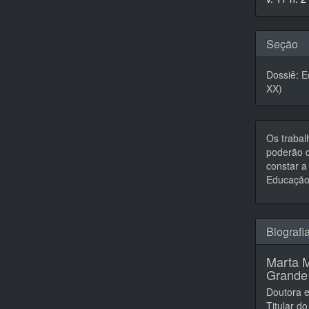
artigo
Seção
Dossiê: E
XX)
Os trabal
poderão d
constar a 
Educação,
Biografi
Marta M
Grande
Doutora 
Titular d