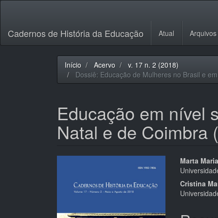
Navegação
Principal
Conteúdo
Cadernos de História da Educação
Atual
Arquivos
principal
Barra
Lateral
Início
Acervo
v. 17 n. 2 (2018)
Dossiê: Educação de Mulheres no Brasil e em 
Educação em nível 
Natal e de Coimbra 
Barra
Cont
Marta Mari
Universidad
lateral
do
Cristina Ma
de
artigo
Universidad
artigos
princi