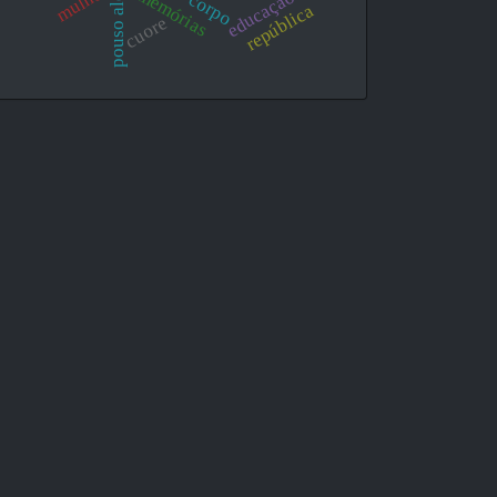
pouso alegre
mulher
memórias
educação
corpo
república
cuore