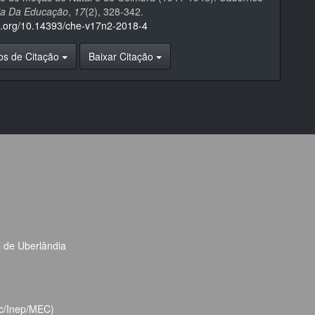
ria Da Educação
,
17
(2), 328-342.
oi.org/10.14393/che-v17n2-2018-4
os de Citação
Baixar Citação
l de Uberlândia
bec/Inep/MEC)