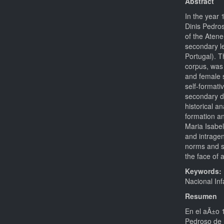
Abstract
In the year 
Dinis Pedro
of the Aten
secondary le
Portugal). T
corpus, was
and female s
self-format
secondary d
historical a
formation an
Maria Isabel
and intragen
norms and s
the face of 
Keywords:
Nacional Inf
Resumen
En el aÃ±o 1
Pedroso de 