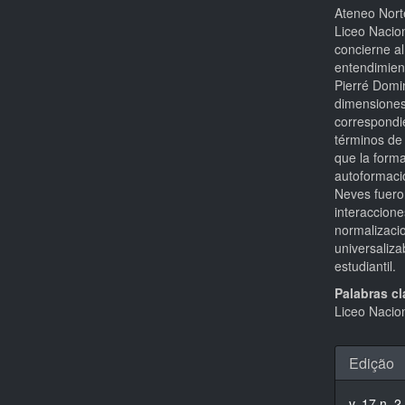
Ateneo Nort
Liceo Nacion
concierne al
entendimien
Pierré Domin
dimensiones
correspondi
términos de 
que la form
autoformació
Neves fueron
interaccione
normalizaci
universaliza
estudiantil.
Palabras cl
Liceo Nacion
Detal
Edição
do
v. 17 n. 2