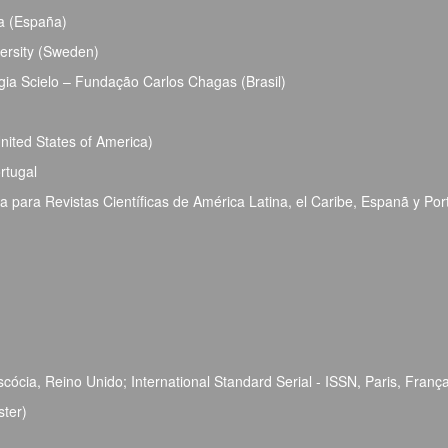
ja (España)
ersity (Sweden)
ia Scielo – Fundação Carlos Chagas (Brasil)
ited States of America)
rtugal
para Revistas Científicas de América Latina, el Caribe, Espanã y Por
ócia, Reino Unido; International Standard Serial - ISSN, Paris, Franç
ster)