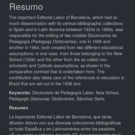
principal
Resumo
The important Editorial Labor of Barcelona, which had so
much dissemination with its various bibliographic collections
in Spain and in Latin America between 1920s to 1980s, was
responsible for the editing of two notable Diccionarios de
Pedagogía (Pedagogy Dictionaries), one in 1936 and
another in 1964, both created from two different educational
assumptions; in one case, from those belonging to the New
School (1936) and the other from the so-called neo-
scholastic and Catholic assumptions, as shown in the
comparative contrast that is undertaken here. The
contribution also takes care of the references to education in
Brazil that are set out in the 1936 text.
Keywords:
Diccionario de Pedagogía Labor, New School,
Pedagogic Discourse, Dictionaries, Sánchez Sarto
Resumen
La importante Editorial Labor de Barcelona, que tanta
difusión obtuvo con sus diversas colecciones bibliográficas
en toda EspaÃ±a y en Latinoamérica entre los pasados
aÃ±os veinte a ochenta del siglo XX, fue responsable de la