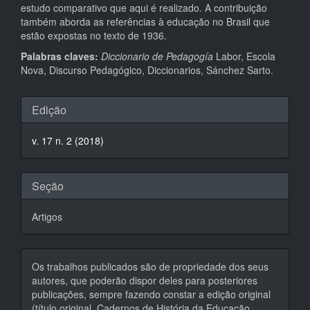
estudo comparativo que aqui é realizado. A contribuição
também aborda as referências à educação no Brasil que
estão expostas no texto de 1936.
Palabras claves:
Diccionario de Pedagogía
Labor, Escola
Nova, Discurso Pedagógico, Diccionarios, Sánchez Sarto.
Detalhes
Edição
do
v. 17 n. 2 (2018)
artigo
Seção
Artigos
Os trabalhos publicados são de propriedade dos seus
autores, que poderão dispor deles para posteriores
publicações, sempre fazendo constar a edição original
(título original, Cadernos de História da Educação,