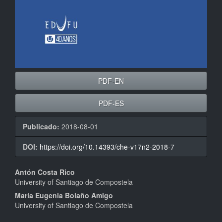
PDF-EN
PDF-ES
Publicado:
2018-08-01
DOI:
https://doi.org/10.14393/che-v17n2-2018-7
Conteúdo
Antón Costa Rico
University of Santiago de Compostela
do
María Eugenia Bolaño Amigo
artigo
University of Santiago de Compostela