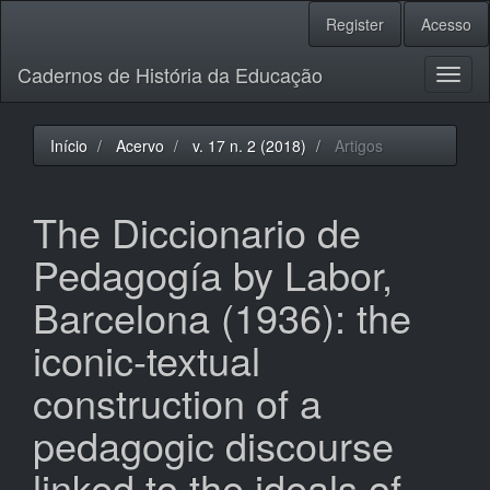
Navegação
Register
Acesso
Principal
Conteúdo
Cadernos de História da Educação
principal
Toggl
Barra
naviga
Lateral
Início
Acervo
v. 17 n. 2 (2018)
Artigos
The Diccionario de
Pedagogía by Labor,
Barcelona (1936): the
iconic-textual
construction of a
pedagogic discourse
linked to the ideals of