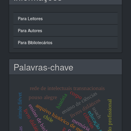
Para Leitores
Para Autores
Para Bibliotecários
Palavras-chave
rede de intelectuais transnacionais
corpo
ensino de ciências
história
aimée fiévet
pouso alegre
livros didáticos
inserção profissional
arquivo histórico de moçambique
ensino de biologia
usach
livro didático
educação nova
ciências
chile
memória