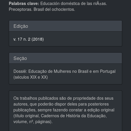
Palabras clave:
Educación doméstica de las niÃ±as.
Preceptoras. Brasil del ochocientos.
Detalhes
Edição
do
v. 17 n. 2 (2018)
artigo
Seção
Dossiê: Educação de Mulheres no Brasil e em Portugal
(séculos XIX e XX)
Os trabalhos publicados são de propriedade dos seus
autores, que poderão dispor deles para posteriores
publicações, sempre fazendo constar a edição original
(título original, Cadernos de História da Educação,
volume, nº, páginas).