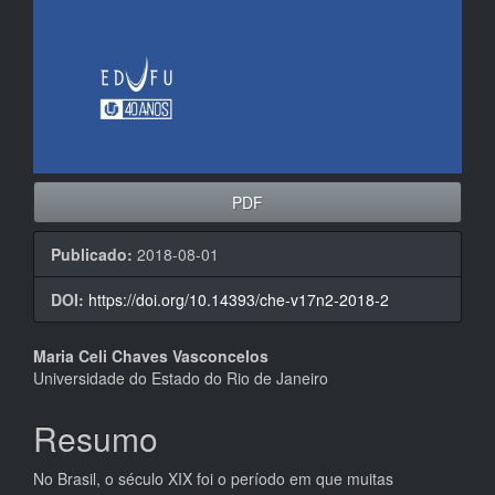
PDF
Publicado:
2018-08-01
DOI:
https://doi.org/10.14393/che-v17n2-2018-2
Conteúdo
Maria Celi Chaves Vasconcelos
Universidade do Estado do Rio de Janeiro
do
artigo
Resumo
principal
No Brasil, o século XIX foi o período em que muitas