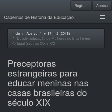
Navegação
Register
Acesso
Principal
Conteúdo
Cadernos de História da Educação
principal
Toggl
Barra
naviga
Lateral
Início
Acervo
v. 17 n. 2 (2018)
Dossiê: Educação de Mulheres no Brasil e em
Portugal (séculos XIX e XX)
Preceptoras
estrangeiras para
educar meninas nas
casas brasileiras do
século XIX