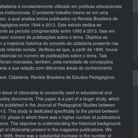
idadania é constantemente utilizado em políticas educacionais
s institucionais. O presente trabalho insere-se em uma
or, a qual analisa textos publicados na Revista Brasileira de
agógicos entre 1944 e 2013. Este estudo dedica-se
ente ao período compreendido entre 1995 e 2013, fase em
aior número de publicações sobre o tema. Objetiva-se
a trajetória histórica do conceito de cidadania presente nas
da referida revista. Verificou-se que, a partir de 1995, houve
stancial no número de publicações sobre o tema. Tais
 foram marcadas, também, pela variedade de concepções
ania e sua relação com diferentes áreas do conhecimento.
ave: Cidadania. Revista Brasileira de Estudos Pedagógicos.
 issue of citizenship is constantly used in educational and
l policy documents. This paper is a part of a larger study, which
ts published in the Journal of Pedagogical Studies between
3. This study is dedicated specifically to the period between
13, phase in which there was a higher number of publications
eme. The objective is understanding the historical background
pt of citizenship present in the magazine publications. We
ce 1995, there was a substantial increase in the number of