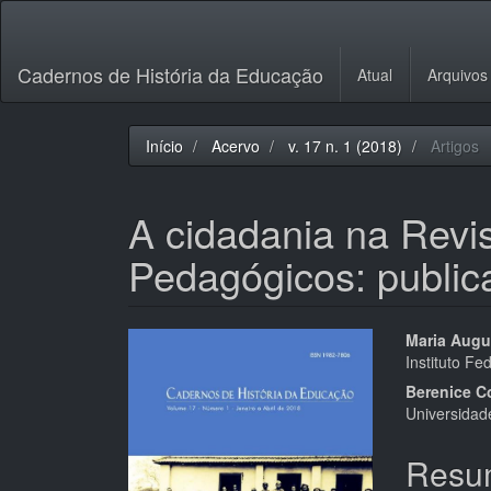
Navegação
Principal
Conteúdo
Cadernos de História da Educação
Atual
Arquivos
principal
Barra
Lateral
Início
Acervo
v. 17 n. 1 (2018)
Artigos
A cidadania na Revis
Pedagógicos: public
Barra
Cont
Maria Augus
Instituto F
lateral
do
Berenice Co
de
artigo
Universidad
artigos
princi
Resu