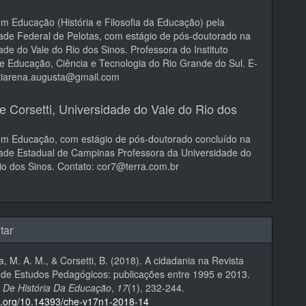
m Educação (História e Filosofia da Educação) pela
ade Federal de Pelotas, com estágio de pós-doutorado na
ade do Vale do Rio dos Sinos. Professora do Instituto
e Educação, Ciência e Tecnologia do Rio Grande do Sul. E-
rtiarena.augusta@gmail.com
e Corsetti,
Universidade do Vale do Rio dos
em Educação, com estágio de pós-doutorado concluído na
ade Estadual de Campinas Professora da Universidade do
io dos Sinos. Contato: cor7@terra.com.br
tar
a, M. A. M., & Corsetti, B. (2018). A cidadania na Revista
a de Estudos Pedagógicos: publicações entre 1995 e 2013.
 De História Da Educação
,
17
(1), 232-244.
oi.org/10.14393/che-v17n1-2018-14