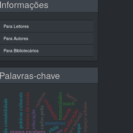
Informações
Para Leitores
Para Autores
Para Bibliotecários
Palavras-chave
culturas
ibéria
humanidades
práticas culturais
história da escola
civilização
história da contabilidade
usach
espaço urbano
carlos peña
escola
história da educação
educação
literatura infantil
memórias
corpo
chile
cuore
grupos escolares