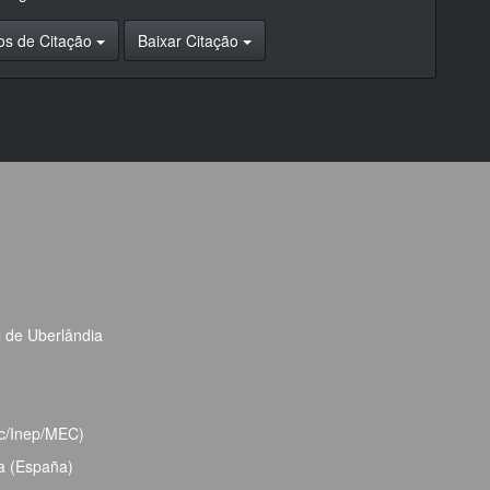
os de Citação
Baixar Citação
l de Uberlândia
bec/Inep/MEC)
ja (España)