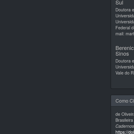
Sul
Doutora e
Universid
Universid
Federal d
mail: ma
Berenic
Sinos
Doutora 
Universid
Vale do R
Como Ci
de Oliveir
Brasileir
Cadernos
https://d