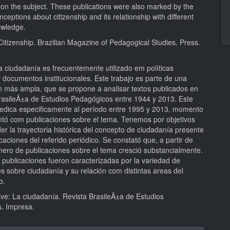
 on the subject. These publications were also marked by the
onceptions about citizenship and its relationship with different
owledge.
itizenship. Brazilian Magazine of Pedagogical Studies. Press.
a ciudadanía es frecuentemente utilizado em políticas
 documentos institucionales. Este trabajo es parte de una
ón más ampla, que se propone a analisar textos publicados en
BrasileÃ±a de Estudios Pedagógicos entre 1944 y 2013. Este
dedica especificamente al período entre 1995 y 2013, momento
tó com publicaciones sobre el tema. Tenemos por objetivos
r la trayectoria histórica del concepto de ciudadanía presente
caciones del referido periódico. Se constató que, a partir de
mero de publicaciones sobre el tema cresció substancialmente.
 publicaciones fueron caracterizadas por la variedad de
s sobre ciudadanía y su relación com distintas areas del
o.
ave: La ciudadanía. Revista BrasileÃ±a de Estudios
. Impresa.