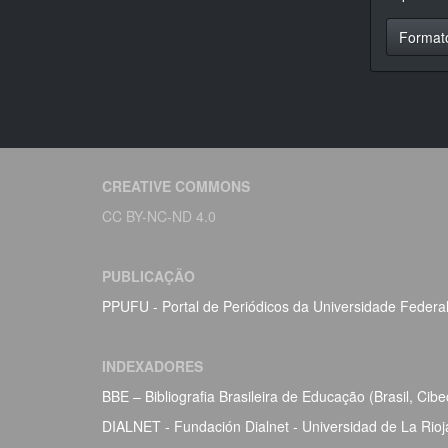
Format
CREATIVE COMMONS
CC BY-NC-ND 4.0
PUBLICAÇÃO
PPUFU - Portal de Periódicos da Universidade Federa
INDEXADORES
BBE – Bibliografia Brasileira de Educação (Brasil, Ci
DIALNET - Fundación Dialnet - Universidad de La Rio