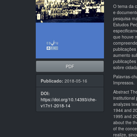
O tema da c
e documento
pesquisa mai
Estudos Ped
especificam
que houve m
compreender 
publicações 
aumento sub
publicações
PDF
sobre cidad
Palavras-ch
Publicado:
2018-05-16
Impressos.
Abstract The
DOI:
institutiona
https://doi.org/10.14393/che-
analyzes tex
v17n1-2018-14
1944 and 201
1995 and 20
about the th
of the conce
realize, sin