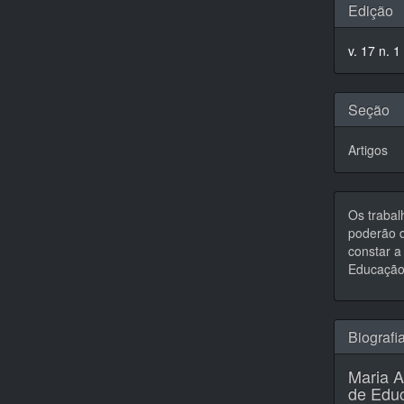
Detal
Edição
do
v. 17 n. 1
artigo
Seção
Artigos
Os trabal
poderão d
constar a 
Educação,
Biografi
Maria A
de Educ