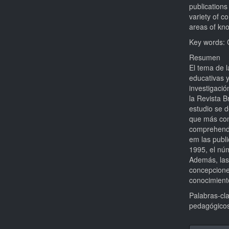
publications
variety of c
areas of kn
Key words: C
Resumen
El tema de l
educativas y
investigaci
la Revista 
estudio se 
que más con
comprehende
em las publi
1995, el nú
Además, las
concepcione
conocimient
Palabras-cl
pedagógicos