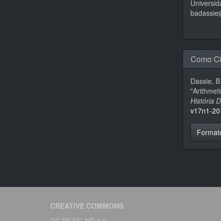
Universid
badassie
Como Ci
Dassie, B
"Arithmet
História 
v17n1-20
Format
CREATIVE COMMONS
CC BY-NC-ND 4.0