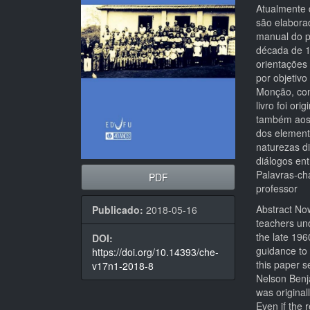
artigos
princi
Atualmente d
são elabora
manual do p
década de 19
orientações
por objetivo
Monção, com
livro foi or
também aos 
dos element
naturezas di
diálogos ent
Palavras-cha
PDF
professor
Abstract Now
Publicado:
2018-05-16
teachers und
the late 196
DOI:
guidance to 
https://doi.org/10.14393/che-
this paper s
v17n1-2018-8
Nelson Benj
was original
Even if the 