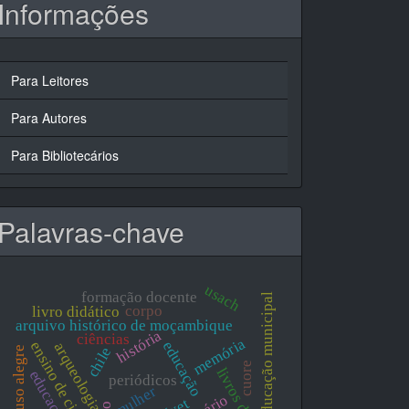
Informações
Para Leitores
Para Autores
Para Bibliotecários
Palavras-chave
usach
formação docente
educação municipal
corpo
livro didático
arquivo histórico de moçambique
história
ciências
memória
educação
ensino de ciências
arqueologia
chile
pouso alegre
cuore
periódicos
mulher