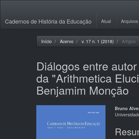
Navegação
Principal
Conteúdo
Cadernos de História da Educação
Atual
Arquivos
principal
Barra
Lateral
Início
Acervo
v. 17 n. 1 (2018)
Artigos
Diálogos entre autor
da "Arithmetica Eluc
Benjamim Monção
Barra
Cont
Bruno Alve
Universidad
lateral
do
de
artigo
Resu