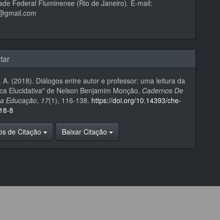
ade Federal Fluminense (Rio de Janeiro). E-mail:
@gmail.com
tar
. A. (2018). Diálogos entre autor e professor: uma leitura da
ica Elucidativa" de Nelson Benjamim Monção.
Cadernos De
Da Educação
,
17
(1), 116-138.
https://doi.org/10.14393/che-
18-8
os de Citação
Baixar Citação