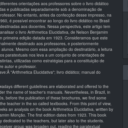
pal
iferentes orientações aos professores sobre o livro didático
das e publicadas separadamente sob a denominação de
rofessor. No entanto, antes da confecção desse impresso, na
60, é possível encontrar ao longo do livro didático no Brasil
 destinadas aos docentes. Nessa perspectiva, este artigo tem
 analisar o livro Arithmetica Elucidativa, de Nelson Benjamim
 primeira edição datada em 1923. Consideramos que este
iginalmente destinado aos professores, e posteriormente
alunos. Mesmo com essa ampliação do destinatário, a leitura
os paratextuais nos leva a um conjunto de orientações de
stintas, utilizadas como estratégias para a constituição de
re autor e professor.
ve:Â "Arithmetica Elucidativa"; livro didático; manual do
adays different guidelines are elaborated and offered to the
er the name of teacher's manuals. Nevertheless, in Brazil, in
0s, before the publication of these brochures, we find some
the teacher in the so called textbooks. From this point of view,
eeks an analysis on the book Arithmetica Elucidativa, written by
amim Monção. The first edition dates from 1923. This book
ly dedicated to the teachers, but later also to the students.
receiver group was broaden out, reading the paratextual