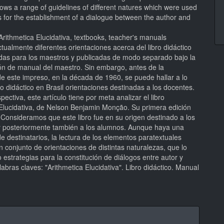
ws a range of guidelines of different natures which were used
s for the establishment of a dialogue between the author and
rithmetica Elucidativa, textbooks, teacher's manuals
ualmente diferentes orientaciones acerca del libro didáctico
das para los maestros y publicadas de modo separado bajo la
n de manual del maestro. Sin embargo, antes de la
e este impreso, en la década de 1960, se puede hallar a lo
bro didáctico en Brasil orientaciones destinadas a los docentes.
pectiva, este artículo tiene por meta analizar el libro
 Elucidativa, de Nelson Benjamin Monção. Su primera edición
 Consideramos que este libro fue en su origen destinado a los
y posteriormente también a los alumnos. Aunque haya una
e destinatarios, la lectura de los elementos paratextuales
n conjunto de orientaciones de distintas naturalezas, que lo
strategias para la constitución de diálogos entre autor y
abras claves: "Arithmetica Elucidativa". Libro didáctico. Manual
hes