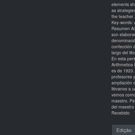
elements sho
as strategie
the teacher.
Key-words: A
Resumen Act
son elabora
denominació
confección d
largo del li
En esta pers
Arithmetica
es de 1923.
profesores 
ampliación d
llévanos a u
vemos como e
maestro. Pal
del maestro
Recebido
Detal
Edição