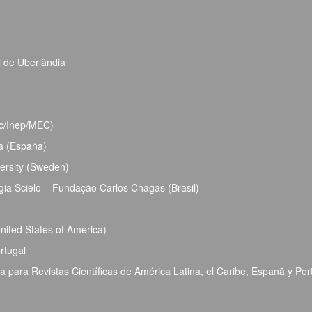
l de Uberlândia
bec/Inep/MEC)
ja (España)
ersity (Sweden)
ia Scielo – Fundação Carlos Chagas (Brasil)
ited States of America)
rtugal
para Revistas Científicas de América Latina, el Caribe, Espanã y Por