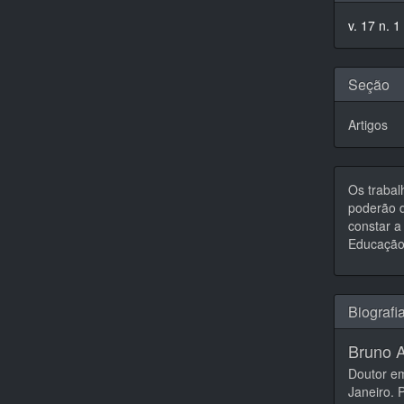
do
v. 17 n. 1
artigo
Seção
Artigos
Os trabal
poderão d
constar a 
Educação,
Biografi
Bruno A
Doutor em
Janeiro. 