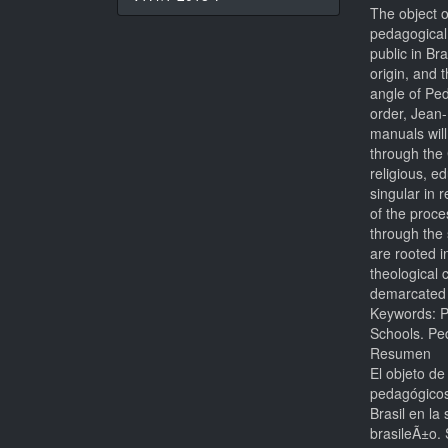
The object o
pedagogical 
public in Br
origin, and 
angle of Ped
order, Jean
manuals wil
through the 
religious, e
singular in r
of the proces
through the s
are rooted 
theological 
demarcated 
Keywords: P
Schools. Pe
Resumen
El objeto d
pedagógicos 
Brasil en la
brasileÃ±o. 