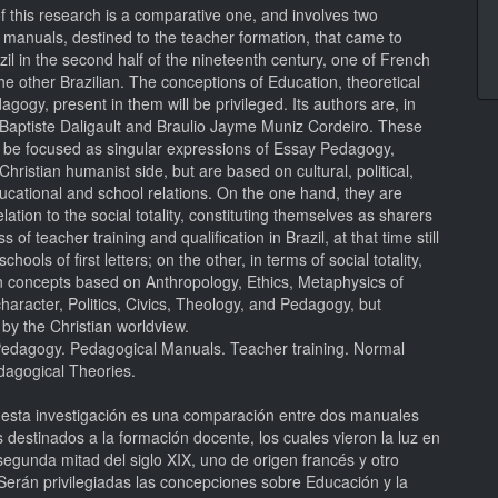
f this research is a comparative one, and involves two
manuals, destined to the teacher formation, that came to
azil in the second half of the nineteenth century, one of French
the other Brazilian. The conceptions of Education, theoretical
agogy, present in them will be privileged. Its authors are, in
-Baptiste Daligault and Braulio Jayme Muniz Cordeiro. These
l be focused as singular expressions of Essay Pedagogy,
Christian humanist side, but are based on cultural, political,
ducational and school relations. On the one hand, they are
elation to the social totality, constituting themselves as sharers
s of teacher training and qualification in Brazil, at that time still
chools of first letters; on the other, in terms of social totality,
in concepts based on Anthropology, Ethics, Metaphysics of
character, Politics, Civics, Theology, and Pedagogy, but
by the Christian worldview.
edagogy. Pedagogical Manuals. Teacher training. Normal
dagogical Theories.
e esta investigación es una comparación entre dos manuales
destinados a la formación docente, los cuales vieron la luz en
 segunda mitad del siglo XIX, uno de origen francés y otro
Serán privilegiadas las concepciones sobre Educación y la