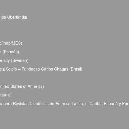
l de Uberlândia
bec/Inep/MEC)
ja (España)
ersity (Sweden)
ia Scielo – Fundação Carlos Chagas (Brasil)
ited States of America)
rtugal
para Revistas Científicas de América Latina, el Caribe, Espanã y Por