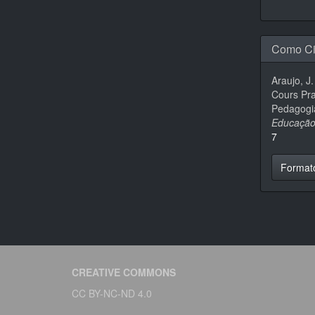
Como Ci
Araujo, J
Cours Pra
Pedagogia
Educaçã
7
Format
CREATIVE COMMONS
CC BY-NC-ND 4.0