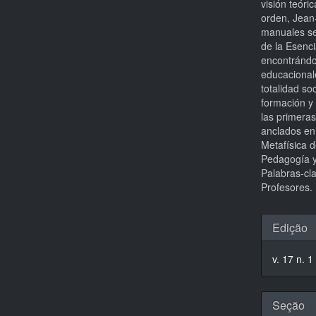
visión teóri
orden, Jean-
manuales se
de la Esenci
encontrándos
educacionale
totalidad so
formación y 
las primeras
anclados en
Metafísica d
Pedagogía y
Palabras-cl
Profesores.
Detal
Edição
do
v. 17 n. 1
artigo
Seção