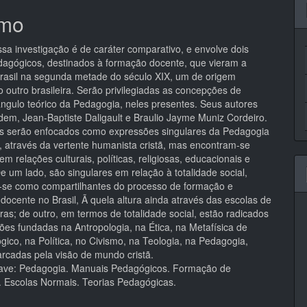
mo
pal
ssa investigação é de caráter comparativo, e envolve dois
agógicos, destinados à formação docente, que vieram a
Brasil na segunda metade do século XIX, um de origem
o outro brasileira. Serão privilegiadas as concepções de
ngulo teórico da Pedagogia, neles presentes. Seus autores
rdem, Jean-Baptiste Daligault e Braulio Jayme Muniz Cordeiro.
s serão enfocados como expressões singulares da Pedagogia
, através da vertente humanista cristã, mas encontram-se
m relações culturais, políticas, religiosas, educacionais e
e um lado, são singulares em relação à totalidade social,
o-se como compartilhantes do processo de formação e
 docente no Brasil, Ã quela altura ainda através das escolas de
tras; de outro, em termos de totalidade social, estão radicados
es fundadas na Antropologia, na Ética, na Metafísica de
ógico, na Política, no Civismo, na Teologia, na Pedagogia,
cadas pela visão de mundo cristã.
ave: Pedagogia. Manuais Pedagógicos. Formação de
. Escolas Normais. Teorias Pedagógicas.