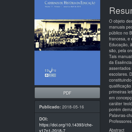
de
artigo
Resu
artigos
princi
O objeto de
manuais ped
público no 
francesa, e 
Educação, â
são, pela o
Tais manuai
da Essência
assentados e
escolares. D
constituind
qualificação
primeiras le
PDF
em concepçõ
caráter teol
Publicado:
2018-05-16
porém demar
Palavras-ch
DOI:
Professores
https://doi.org/10.14393/che-
Abstract
v17n1-2018-7