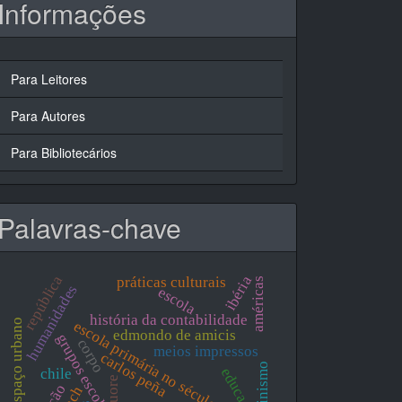
Informações
Para Leitores
Para Autores
Para Bibliotecários
Palavras-chave
república
ibéria
práticas culturais
américas
humanidades
escola
história da contabilidade
espaço urbano
escola primária no século xx
edmondo de amicis
grupos escolares
corpo
meios impressos
carlos peña
feminismo
educação
chile
cuore