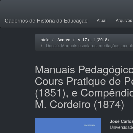
Navegação
Principal
Conteúdo
Cadernos de História da Educação
Atual
Arquivos
principal
Barra
Lateral
Início
Acervo
v. 17 n. 1 (2018)
Dossiê: Manuais escolares, mediações tecno
Manuais Pedagógic
Cours Pratique de P
(1851), e Compêndio
M. Cordeiro (1874)
Barra
Cont
José Carlo
Universidad
lateral
do