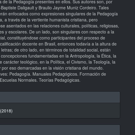
ca de la Pedagogía presentes en ellos. Sus autores son, por
Baptiste Daligault y Braulio Jayme Muniz Cordeiro. Tales
rán enfocados como expresiones singulares de la Pedagogía
a, a través de la vertiente humanista cristiana, pero
e asentados en las relaciones culturales, políticas, religiosas,
s y escolares. De un lado, son singulares con respecto a la
cial, constituyéndose como participantes del proceso de
calificación docente en Brasil, entonces todavía a la altura de
 letras; de otro lado, en términos de totalidad social, están
 concepciones fundamentadas en la Antropología, la Ética, la
e carácter teológico, en la Política, el Civismo, la Teología, la
 por eso demarcadas en la visión cristiana del mundo.
aves: Pedagogía. Manuales Pedagógicos. Formación de
 Escuelas Normales. Teorías Pedagógicas.
hes
 (2018)