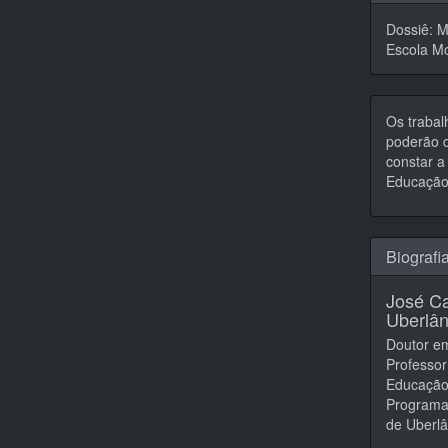
Dossiê: M
Escola M
Os trabal
poderão d
constar a 
Educação,
Biografi
José Ca
Uberlân
Doutor e
Professo
Educação
Programa
de Uberlâ