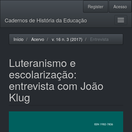
Navegação
Register
Acesso
Principal
Conteúdo
Cadernos de História da Educação
principal
Toggl
Barra
naviga
Lateral
Início
Acervo
v. 16 n. 3 (2017)
Entrevista
Luteranismo e
escolarização:
entrevista com João
Klug
Barra
lateral