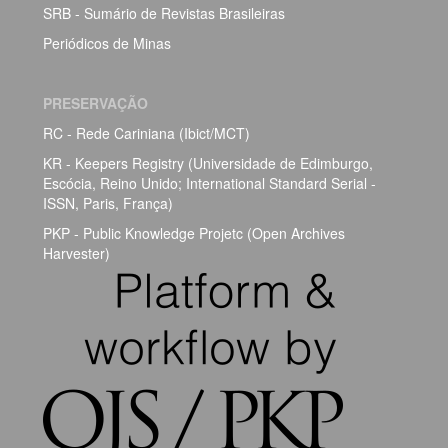
SRB - Sumário de Revistas Brasileiras
Periódicos de Minas
PRESERVAÇÃO
RC - Rede Cariniana (Ibict/MCT)
KR - Keepers Registry (Universidade de Edimburgo,
Escócia, Reino Unido; International Standard Serial -
ISSN, Paris, França)
PKP - Public Knowledge Projetc (Open Archives
Harvester)