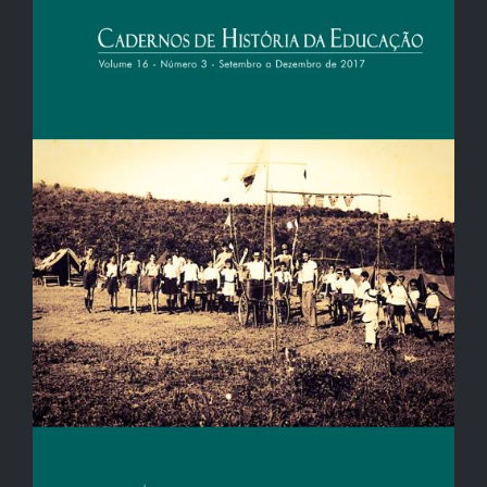
de
artigos