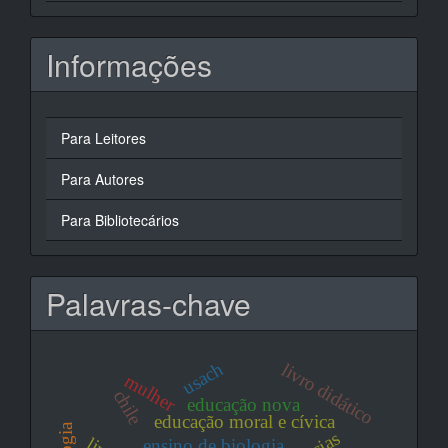
Informações
Para Leitores
Para Autores
Para Bibliotecários
Palavras-chave
usach
livro didático
mulher
chile
educação nova
educação moral e cívica
ensino de biologia