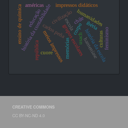
américas
impressos didáticos
história da contabilidade
ensino de química
educação
humanidades
civilização
chile
escola
ibéria
corpo
carlos peña
grupos escolares
feminismo
história da escola
meios impressos
culturas
usach
hanseníase
memórias
república
cuore
CREATIVE COMMONS
CC BY-NC-ND 4.0