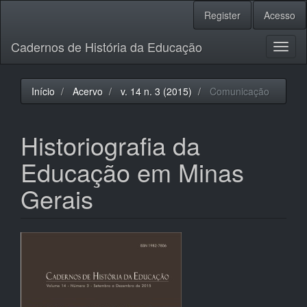
Navegação
Register
Acesso
Principal
Conteúdo
Cadernos de História da Educação
principal
Toggl
Barra
naviga
Lateral
Início
Acervo
v. 14 n. 3 (2015)
Comunicação
Historiografia da
Educação em Minas
Gerais
Barra
lateral
de