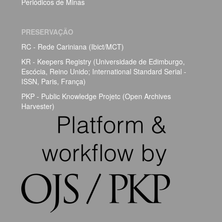
Periódicos de Minas
PRESERVAÇÃO
RC - Rede Cariniana (Ibict/MCT)
KR - Keepers Registry (Universidade de Edimburgo,
Escócia, Reino Unido; International Standard Serial -
ISSN, Paris, França)
PKP - Public Knowledge Projetc (Open Archives
Harvester)