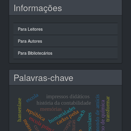
Informações
Para Leitores
Para Autores
Para Bibliotecários
Palavras-chave
escola
impressos didáticos
edmondo de amicis
transformar
hanseníase
ensino de química
história da contabilidade
humanidades
memórias
república
carlos peña
usach
grupos escolares
corpo
culturas