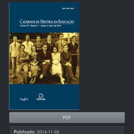
Barra
lateral
de
artigos
PDF
Publicado:
2014-11-02