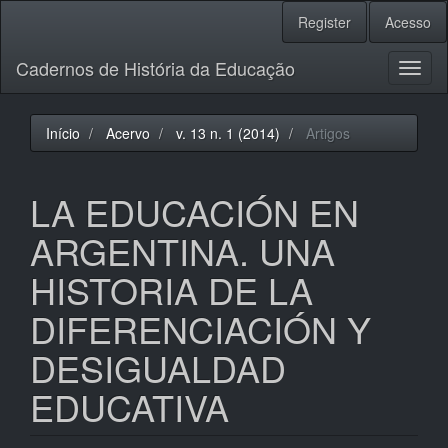
Navegação
Register
Acesso
Principal
Conteúdo
Cadernos de História da Educação
principal
Toggl
Barra
naviga
Lateral
Início
Acervo
v. 13 n. 1 (2014)
Artigos
LA EDUCACIÓN EN
ARGENTINA. UNA
HISTORIA DE LA
DIFERENCIACIÓN Y
DESIGUALDAD
EDUCATIVA