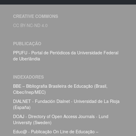
CREATIVE COMMONS
CC BY-NC-ND 4.0
PUBLICAÇÃO
PPUFU - Portal de Periódicos da Universidade Federal
de Uberlândia
INDEXADORES
BBE – Bibliografia Brasileira de Educação (Brasil,
Cibec/Inep/MEC)
DIALNET - Fundación Dialnet - Universidad de La Rioja
(España)
DOAJ - Directory of Open Access Journals - Lund
University (Sweden)
Educ@ - Publicação On Line de Educação –