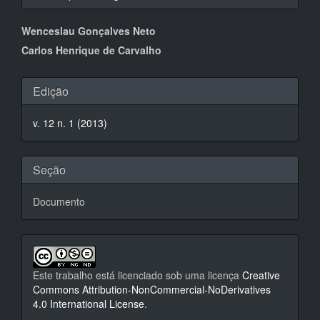
Conteúdo
Wenceslau Gonçalves Neto
do
Carlos Henrique de Carvalho
artigo
Detalhes
Edição
principal
do
v. 12 n. 1 (2013)
artigo
Seção
Documento
Este trabalho está licenciado sob uma licença
Creative
Commons Attribution-NonCommercial-NoDerivatives
4.0 International License
.