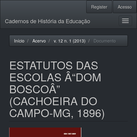
Navegação
Register
Acesso
Principal
Conteúdo
Cadernos de História da Educação
principal
Toggl
Barra
naviga
Lateral
Início
Acervo
v. 12 n. 1 (2013)
Documento
ESTATUTOS DAS
ESCOLAS Â“DOM
BOSCOÂ”
(CACHOEIRA DO
CAMPO-MG, 1896)
Barra