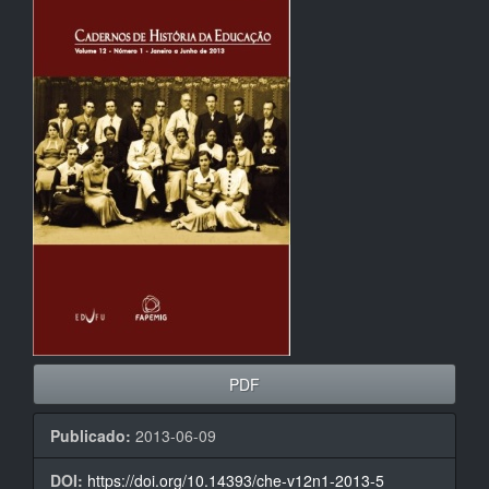
lateral
de
artigos
PDF
Publicado:
2013-06-09
DOI:
https://doi.org/10.14393/che-v12n1-2013-5