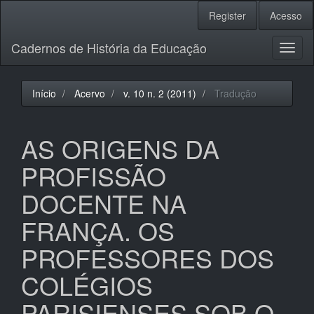
Navegação
Register
Acesso
Principal
Conteúdo
Cadernos de História da Educação
principal
Toggl
Barra
naviga
Lateral
Início
Acervo
v. 10 n. 2 (2011)
Tradução
AS ORIGENS DA
PROFISSÃO
DOCENTE NA
FRANÇA. OS
PROFESSORES DOS
COLÉGIOS
PARISIENSES SOB O