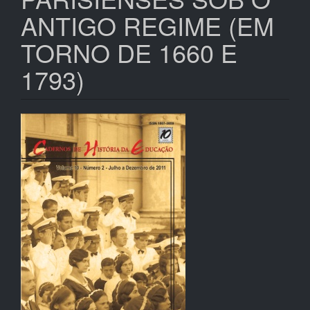
ANTIGO REGIME (EM
TORNO DE 1660 E
1793)
Barra
lateral
de
artigos