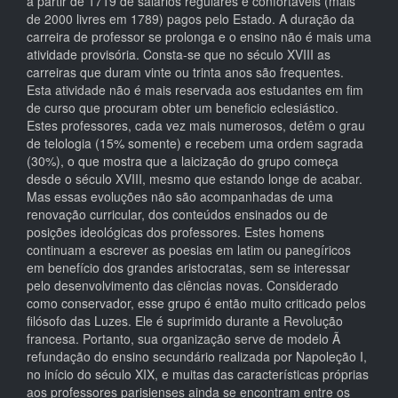
a partir de 1719 de salários regulares e confortáveis (mais
de 2000 livres em 1789) pagos pelo Estado. A duração da
carreira de professor se prolonga e o ensino não é mais uma
atividade provisória. Consta-se que no século XVIII as
carreiras que duram vinte ou trinta anos são frequentes.
Esta atividade não é mais reservada aos estudantes em fim
de curso que procuram obter um beneficio eclesiástico.
Estes professores, cada vez mais numerosos, detêm o grau
de telologia (15% somente) e recebem uma ordem sagrada
(30%), o que mostra que a laicização do grupo começa
desde o século XVIII, mesmo que estando longe de acabar.
Mas essas evoluções não são acompanhadas de uma
renovação curricular, dos conteúdos ensinados ou de
posições ideológicas dos professores. Estes homens
continuam a escrever as poesias em latim ou panegíricos
em benefício dos grandes aristocratas, sem se interessar
pelo desenvolvimento das ciências novas. Considerado
como conservador, esse grupo é então muito criticado pelos
filósofo das Luzes. Ele é suprimido durante a Revolução
francesa. Portanto, sua organização serve de modelo Ã
refundação do ensino secundário realizada por Napoleção I,
no início do século XIX, e muitas das características próprias
aos professores parisienses ainda se encontram entre os