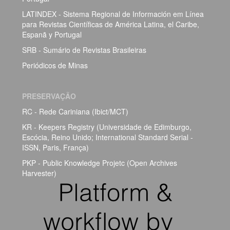
LATINDEX - Sistema Regional de Información em Línea
para Revistas Científicas de América Latina, el Caribe,
Espanã y Portugal
SRB - Sumário de Revistas Brasileiras
Periódicos de Minas
PRESERVAÇÃO
RC - Rede Cariniana (Ibict/MCT)
KR - Keepers Registry (Universidade de Edimburgo,
Escócia, Reino Unido; International Standard Serial -
ISSN, Paris, França)
PKP - Public Knowledge Projetc (Open Archives
Harvester)