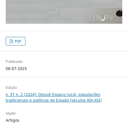
PDF
Publicado
08-07-2025
Edição
v. 37 n. 2 (2024): Dossiê Espaço rural, populações
tradicionais e políticas de Estado (séculos XIX-XXI)
Seção
Artigos