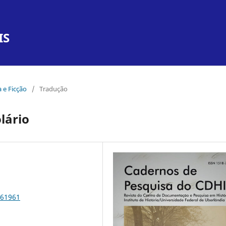
IS
a e Ficção
/
Tradução
olário
.61961