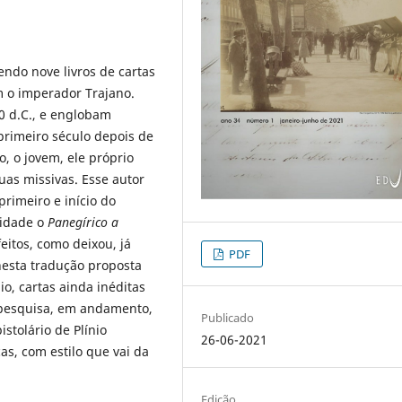
sendo nove livros de cartas
m o imperador Trajano.
0 d.C., e englobam
 primeiro século depois de
o, o jovem, ele próprio
as missivas. Esse autor
rimeiro e início do
ridade o
Panegírico a
eitos, como deixou, já
PDF
 nesta tradução proposta
o, cartas ainda inéditas
 pesquisa, em andamento,
Publicado
stolário de Plínio
26-06-2021
as, com estilo que vai da
Edição