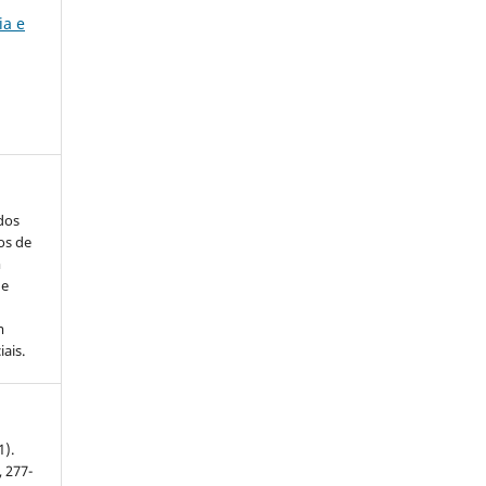
ia e
ados
os de
m
de
m
ais.
1).
, 277-