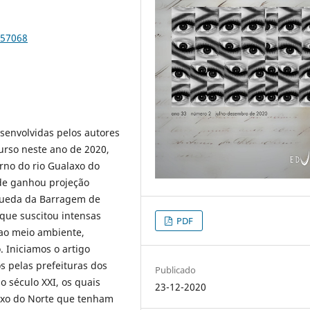
.57068
senvolvidas pelos autores
urso neste ano de 2020,
orno do rio Gualaxo do
ade ganhou projeção
queda da Barragem de
que suscitou intensas
PDF
ao meio ambiente,
 Iniciamos o artigo
s pelas prefeituras dos
Publicado
o século XXI, os quais
23-12-2020
axo do Norte que tenham