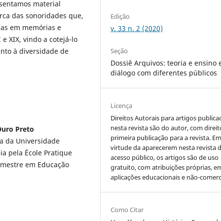
esentamos material
rca das sonoridades que,
Edição
das em memórias e
v. 33 n. 2 (2020)
 e XIX, vindo a cotejá-lo
nto à diversidade de
Seção
Dossiê Arquivos: teoria e ensino
diálogo com diferentes públicos
Licença
Direitos Autorais para artigos public
nesta revista são do autor, com direit
Ouro Preto
primeira publicação para a revista. E
a da Universidade
virtude da aparecerem nesta revista 
ia pela École Pratique
acesso público, os artigos são de uso
, mestre em Educação
gratuito, com atribuições próprias, e
aplicações educacionais e não-comerci
Como Citar