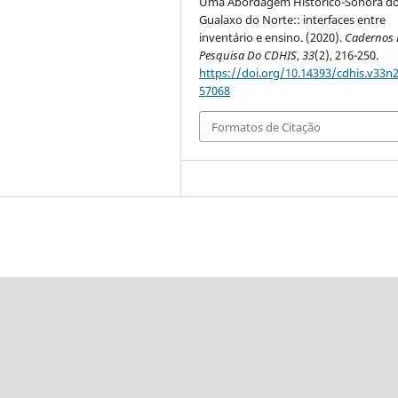
Uma Abordagem Histórico-Sonora d
Gualaxo do Norte:: interfaces entre
inventário e ensino. (2020).
Cadernos 
Pesquisa Do CDHIS
,
33
(2), 216-250.
https://doi.org/10.14393/cdhis.v33n2
57068
Formatos de Citação