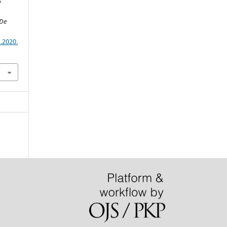
o
De
.2020.