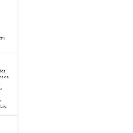
 em
ados
os de
m
de
m
ais.