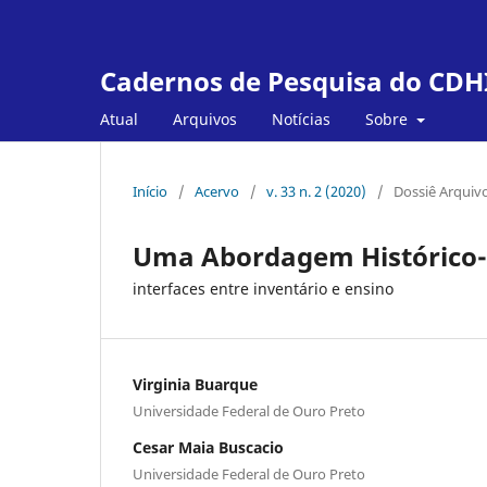
Cadernos de Pesquisa do CDH
Atual
Arquivos
Notícias
Sobre
Início
/
Acervo
/
v. 33 n. 2 (2020)
/
Dossiê Arquivo
Uma Abordagem Histórico-
interfaces entre inventário e ensino
Virginia Buarque
Universidade Federal de Ouro Preto
Cesar Maia Buscacio
Universidade Federal de Ouro Preto