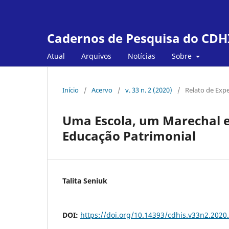
Cadernos de Pesquisa do CDH
Atual
Arquivos
Notícias
Sobre
Início
/
Acervo
/
v. 33 n. 2 (2020)
/
Relato de Expe
Uma Escola, um Marechal e
Educação Patrimonial
Talita Seniuk
DOI:
https://doi.org/10.14393/cdhis.v33n2.2020