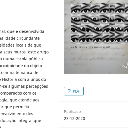
al, que é desenvolvida
realidade circundante
sidades locais de que
la seus muros, este artigo
a numa escola pública
 proximidade do objeto
colar na temática de
e História com alunos do
am-se algumas percepções
PDF
, comparados com os
logia, que atende aos
ar que permeia
Publicado
senvolvimento dos
23-12-2020
ducação integral que
a.