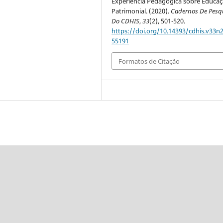
Experiência Pedagógica sobre Educa
Patrimonial. (2020).
Cadernos De Pesq
Do CDHIS
,
33
(2), 501-520.
https://doi.org/10.14393/cdhis.v33n2
55191
Formatos de Citação