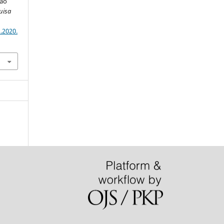
ção
uisa
.2020.