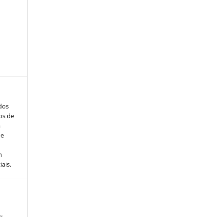
ados
os de
m
de
m
ais.