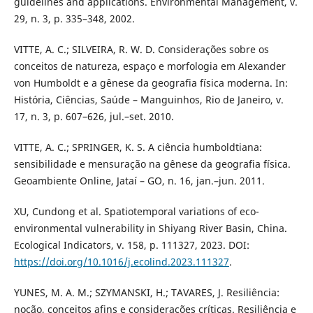
guidelines and applications. Environmental Management, v.
29, n. 3, p. 335–348, 2002.
VITTE, A. C.; SILVEIRA, R. W. D. Considerações sobre os
conceitos de natureza, espaço e morfologia em Alexander
von Humboldt e a gênese da geografia física moderna. In:
História, Ciências, Saúde – Manguinhos, Rio de Janeiro, v.
17, n. 3, p. 607–626, jul.–set. 2010.
VITTE, A. C.; SPRINGER, K. S. A ciência humboldtiana:
sensibilidade e mensuração na gênese da geografia física.
Geoambiente Online, Jataí – GO, n. 16, jan.–jun. 2011.
XU, Cundong et al. Spatiotemporal variations of eco-
environmental vulnerability in Shiyang River Basin, China.
Ecological Indicators, v. 158, p. 111327, 2023. DOI:
https://doi.org/10.1016/j.ecolind.2023.111327
.
YUNES, M. A. M.; SZYMANSKI, H.; TAVARES, J. Resiliência:
noção, conceitos afins e considerações críticas. Resiliência e