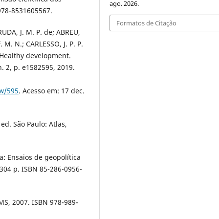
ago. 2026.
N 978-8531605567.
Formatos de Citação
RUDA, J. M. P. de; ABREU,
 M. N.; CARLESSO, J. P. P.
a Healthy development.
n. 2, p. e1582595, 2019.
ew/595
. Acesso em: 17 dec.
ed. São Paulo: Atlas,
: Ensaios de geopolítica
. 304 p. ISBN 85-286-0956-
MS, 2007. ISBN 978-989-