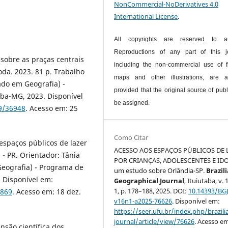
NonCommercial-NoDerivatives 4.0
International License
.
All copyrights are reserved to au
Reproductions of any part of this jo
sobre as praças centrais
including the non-commercial use of f
da. 2023. 81 p. Trabalho
maps and other illustrations, are a
ado em Geografia) -
provided that the original source of publ
aba-MG, 2023. Disponível
be assigned.
89/36948
. Acesso em: 25
Como Citar
espaços públicos de lazer
ACESSO AOS ESPAÇOS PÚBLICOS DE 
- PR. Orientador: Tânia
POR CRIANÇAS, ADOLESCENTES E IDO
Geografia) - Programa de
um estudo sobre Orlândia-SP.
Brazil
 Disponível em:
Geographical Journal
, Ituiutaba, v. 1
1, p. 178–188, 2025. DOI:
10.14393/BGJ
2869
. Acesso em: 18 dez.
v16n1-a2025-76626
. Disponível em:
https://seer.ufu.br/index.php/brazil
journal/article/view/76626
. Acesso em
nsão científica dos