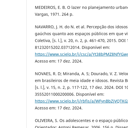
MEDEIROS, E. B. O lazer no planejamento urbano.
Vargas, 1971. 264 p.
NAVARRO, J. H. do N. et al. Percepção dos idosos
gaúchos quanto aos espaços públicos em que vi
Coletiva, [s. l.], v. 20, n. 2, p. 461-470, 2015. DO
81232015202.03712014. Disponível em:
https://www.scielo.br/j/csc/a/Yt38bPMZ8NfYGw
Acesso em: 17 dez. 2024.
NOVAES, R. D; Miranda, A. S; Dourado, V. Z. Vel
em brasileiros de meia idade e idosos. Revista Br
[s. l.], v. 15, n. 2, p. 117-122, 17 dez. 2024. DOI
35552011000200006. Disponível em:
https://www.scielo.br/j/rbfis/a/WFynBbZjVQT
Acesso em: 17 dez. 2024.
OLIVEIRA, S. Os adolescentes e o espaço públic
Orientador: Antoni Remesar. 2006. 156 p. Disse