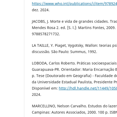
https://www.who.int/publications/i/item/97892
dez. 2024.
JACOBS, J. Morte e vida de grandes cidades. Tra
Mendes Rosa 2. ed. [S. l.]: Martins Fontes, 2009.
9788578271732.
LA TAILLE, Y. Piaget, Vygotsky, Wallon: teorias 
discussão. São Paulo: Summus, 1992.
LOBODA, Carlos Roberto. Práticas socioespaciai
Guarapuava-PR. Orientador: Maria Encarnação Be
p. Tese (Doutorado em Geografia) - Faculdade d
da Universidade Estadual Paulista, Presidente Pr
Disponível em:
http://hdl.handle.net/11449/105
2024.
MARCELLINO, Nelson Carvalho. Estudos do lazer:
Campinas: Autores Associados, 2000. 100 p. IS