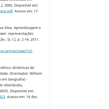
.], 2006. Disponível em:
tese.pdf
. Acesso em: 17
va Silva. Aprendizagem e
own: representações
 , [s. l.], p. 2-14, 2011.
cec/article/view/723
.
público: dinâmicas de
dade. Orientador: William
o em Geografia) -
de Uberlândia,
8035. Disponível em:
823
. Acesso em: 18 dez.