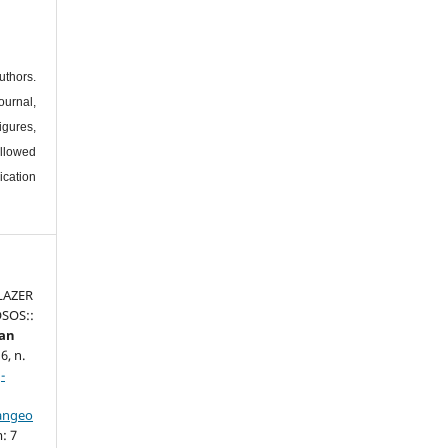
thors.
urnal,
igures,
llowed
ication
LAZER
SOS::
ian
6, n.
-
iangeo
: 7