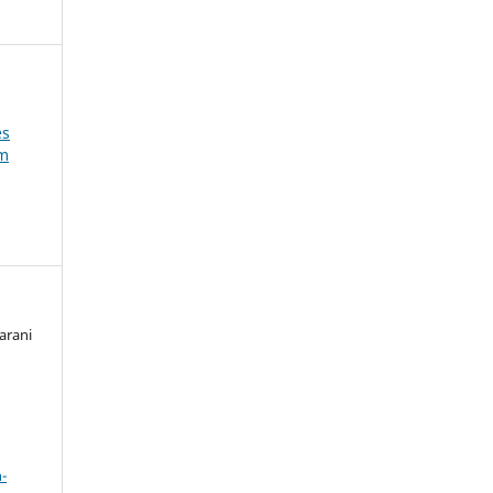
es
um
s
arani
a
-