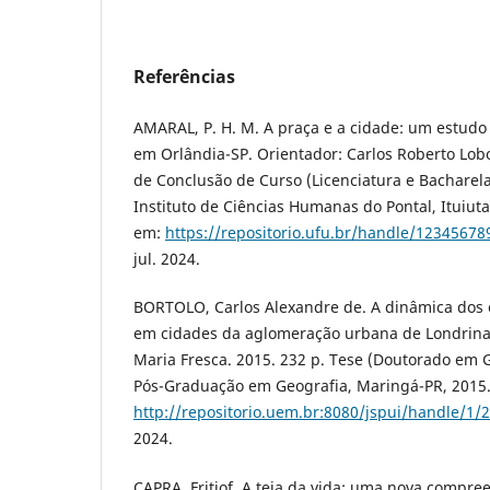
Referências
AMARAL, P. H. M. A praça e a cidade: um estudo 
em Orlândia-SP. Orientador: Carlos Roberto Lobo
de Conclusão de Curso (Licenciatura e Bacharel
Instituto de Ciências Humanas do Pontal, Ituiut
em:
https://repositorio.ufu.br/handle/1234567
jul. 2024.
BORTOLO, Carlos Alexandre de. A dinâmica dos 
em cidades da aglomeração urbana de Londrina 
Maria Fresca. 2015. 232 p. Tese (Doutorado em 
Pós-Graduação em Geografia, Maringá-PR, 2015.
http://repositorio.uem.br:8080/jspui/handle/1/
2024.
CAPRA, Fritjof. A teia da vida: uma nova compree