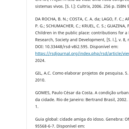
sistemas vivos. [S. l.]: Cultrix, 2006. 256 p. ISB
DA ROCHA, B. N.; COSTA, C. A. da; LAGO, F. C.; A
P. G.; SCHUMACHER, C.; KRUEL, C. S.; GUAZINA, F.
Children in the public place: contributions for 
Research, Society and Development, [S. l.], v. 8, 
DOI: 10.33448/rsd-v8i2.595. Disponível em:
https://rsdjournal.org/index.php/rsd/article/vi
2024.
GIL, A.C. Como elaborar projetos de pesquisa. 5. 
2010.
GOMES, Paulo César da Costa. A condição urbana
da cidade. Rio de Janeiro: Bertrand Brasil, 2002
1.
Guia global: cidade amiga do idoso. Genebra: O
95568-6-7. Disponível em: