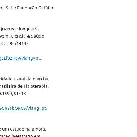
 [S. l.]: Fundação Getúlio
 jovens e longevos
vem. Ciência & Saúde
I 10.1590/1413-
gcLfBzH6v/?lang=pt
.
ocidade usual da marcha
asileira de Fisioterapia,
 10.1590/S1413-
KGSCn8FbQKCS/?lang=pt
.
o: um estudo na amora.
rtação (Mestrado em