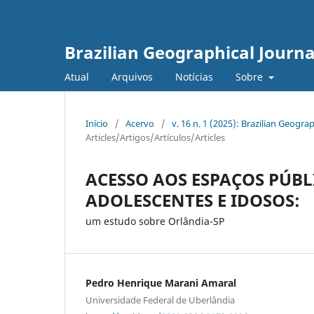
Brazilian Geographical Journa
Atual
Arquivos
Notícias
Sobre
Início
/
Acervo
/
v. 16 n. 1 (2025): Brazilian Geog
Articles/Artigos/Artículos/Articles
ACESSO AOS ESPAÇOS PÚBL
ADOLESCENTES E IDOSOS:
um estudo sobre Orlândia-SP
Pedro Henrique Marani Amaral
Universidade Federal de Uberlândia