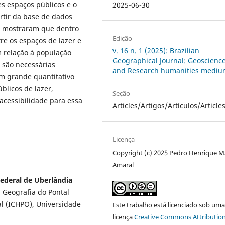
s espaços públicos e o
2025-06-30
rtir da base de dados
os mostraram que dentro
Edição
tre os espaços de lazer e
v. 16 n. 1 (2025): Brazilian
m relação à população
Geographical Journal: Geoscienc
e são necessárias
and Research humanities medi
m grande quantitativo
blicos de lazer,
Seção
acessibilidade para essa
Articles/Artigos/Artículos/Article
Licença
Copyright (c) 2025 Pedro Henrique M
Amaral
ederal de Uberlândia
Geografia do Pontal
al (ICHPO), Universidade
Este trabalho está licenciado sob um
licença
Creative Commons Attribution