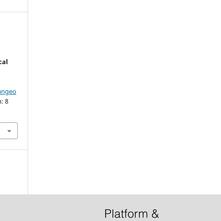
cal
iangeo
: 8