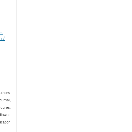
es
m /
s
thors.
urnal,
igures,
llowed
ication