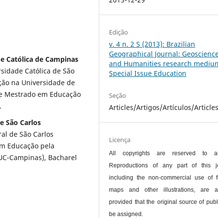
Edição
v. 4 n. 2 S (2013): Brazilian
Geographical Journal: Geoscienc
de Católica de Campinas
and Humanities research mediu
rsidade Católica de São
Special Issue Education
ção na Universidade de
de Mestrado em Educação
Seção
.
Articles/Artigos/Artículos/Article
e São Carlos
al de São Carlos
Licença
em Educação pela
All copyrights are reserved to au
PUC-Campinas), Bacharel
Reproductions of any part of this jo
including the non-commercial use of f
maps and other illustrations, are a
provided that the original source of publ
be assigned.