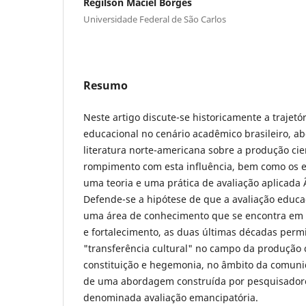
Regilson Maciel Borges
Universidade Federal de São Carlos
Resumo
Neste artigo discute-se historicamente a trajetó
educacional no cenário acadêmico brasileiro, a
literatura norte-americana sobre a produção cien
rompimento com esta influência, bem como os es
uma teoria e uma prática de avaliação aplicada Ã
Defende-se a hipótese de que a avaliação educac
uma área de conhecimento que se encontra em p
e fortalecimento, as duas últimas décadas per
"transferência cultural" no campo da produção ci
constituição e hegemonia, no âmbito da comunida
de uma abordagem construída por pesquisadores
denominada avaliação emancipatória.