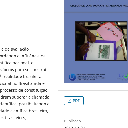
ria da avaliação
bordando a influência da
tífica nacional, o
forços para se construir
 realidade brasileira.
ional no Brasil ainda é
rocesso de constituição
mitiram superar a chamada
PDF
entífica, possibilitando a
de científica brasileira,
 brasileiros,
Publicado
2013-12-29