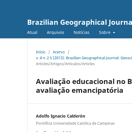
Brazilian Geographical Journa
Atual
Arquivos
Notícias
Sobre
Início
/
Acervo
/
v. 4 n. 2 S (2013): Brazilian Geographical Journal: Ge
Articles/Artigos/Artículos/Articles
Avaliação educacional no Br
avaliação emancipatória
Adolfo Ignacio Calderón
Pontifícia Universidade Católica de Campinas