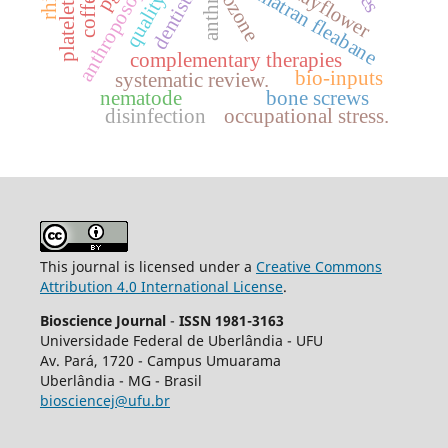
sumatran fleabane
dentistry
coffea
ozone
complementary therapies
bio-inputs
systematic review.
nematode
bone screws
disinfection
occupational stress.
This journal is licensed under a
Creative Commons
Attribution 4.0 International License
.
Bioscience Journal
-
ISSN 1981-3163
Universidade Federal de Uberlândia - UFU
Av.
Pará, 1720 - Campus Umuarama
Uberlândia - MG - Brasil
biosciencej@ufu.br