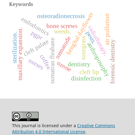
Keywords
benghal dayflower
osteoradionecrosis
air pollution
endodontics
bone screws
radiotherapy.
maxillary expansion.
weeds.
pgpr
pests.
sterilization.
nematode
sourgrass
sumatran fleabane
cleft palate
forensic dentistry
anthroposophy
coffea
nurses
ozone
dentistry
cleft lip
disinfection
This journal is licensed under a
Creative Commons
Attribution 4.0 International License
.