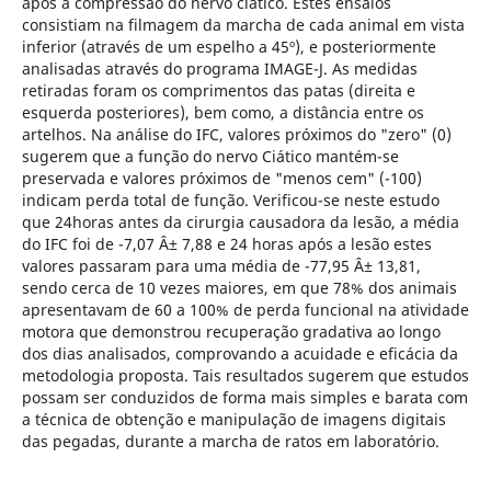
após a compressão do nervo ciático. Estes ensaios
consistiam na filmagem da marcha de cada animal em vista
inferior (através de um espelho a 45º), e posteriormente
analisadas através do programa IMAGE-J. As medidas
retiradas foram os comprimentos das patas (direita e
esquerda posteriores), bem como, a distância entre os
artelhos. Na análise do IFC, valores próximos do "zero" (0)
sugerem que a função do nervo Ciático mantém-se
preservada e valores próximos de "menos cem" (-100)
indicam perda total de função. Verificou-se neste estudo
que 24horas antes da cirurgia causadora da lesão, a média
do IFC foi de -7,07 Â± 7,88 e 24 horas após a lesão estes
valores passaram para uma média de -77,95 Â± 13,81,
sendo cerca de 10 vezes maiores, em que 78% dos animais
apresentavam de 60 a 100% de perda funcional na atividade
motora que demonstrou recuperação gradativa ao longo
dos dias analisados, comprovando a acuidade e eficácia da
metodologia proposta. Tais resultados sugerem que estudos
possam ser conduzidos de forma mais simples e barata com
a técnica de obtenção e manipulação de imagens digitais
das pegadas, durante a marcha de ratos em laboratório.