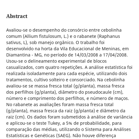
Abstract
Avaliou-se o desempenho do consórcio entre cebolinha
comum (Allium fistulosum, L.) e o rabanete (Raphanus
sativus, L), sob manejo orgânico. O trabalho foi
desenvolvido na horta da Vila Educacional de Meninas, em
Diamantina - MG, no período de 14/03/2008 a 17/04/2008.
Usou-se o delineamento experimental de blocos
casualizados, com quatro repetições. A análise estatística foi
realizada isoladamente para cada espécie, utilizando dois
tratamentos, cultivo solteiro e consorciado. Na cebolinha
avaliou-se se massa fresca total (g/planta), massa fresca
dos perfilhos (g/planta), diâmetro do pseudocaule (cm),
número e comprimento dos perfilhos, e número de maços.
No rabanete as avaliações foram massa fresca total
(g/planta), massa fresca da raiz (g/planta) e diâmetro da
raiz (cm). Os dados foram submetidos à análise de variância
e aplicou-se o teste Tukey, a 5% de probabilidade, para
comparação das médias, utilizando o Sistema para Análises
Estatísticas e Genéticas (SAEG). Não houve diferença