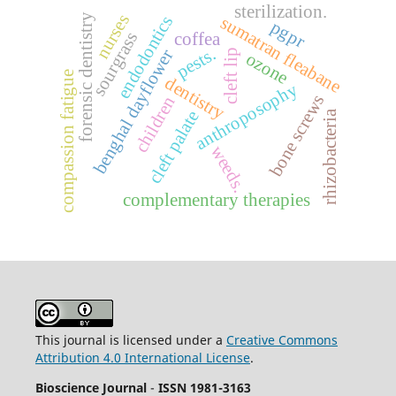
sterilization.
nurses
forensic dentistry
endodontics
sumatran fleabane
pgpr
sourgrass
coffea
pests.
benghal dayflower
cleft lip
ozone
compassion fatigue
dentistry
anthroposophy
bone screws
children
cleft palate
rhizobacteria
weeds.
complementary therapies
This journal is licensed under a
Creative Commons
Attribution 4.0 International License
.
Bioscience Journal
-
ISSN 1981-3163