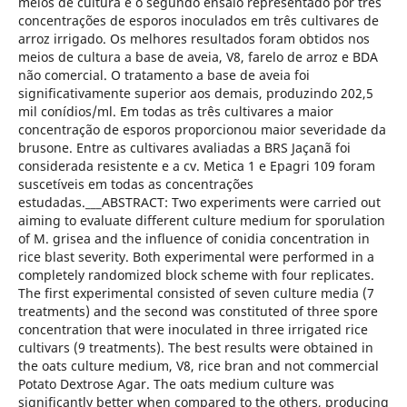
meios de cultura e o segundo ensaio representado por três
concentrações de esporos inoculados em três cultivares de
arroz irrigado. Os melhores resultados foram obtidos nos
meios de cultura a base de aveia, V8, farelo de arroz e BDA
não comercial. O tratamento a base de aveia foi
significativamente superior aos demais, produzindo 202,5
mil conídios/ml. Em todas as três cultivares a maior
concentração de esporos proporcionou maior severidade da
brusone. Entre as cultivares avaliadas a BRS Jaçanã foi
considerada resistente e a cv. Metica 1 e Epagri 109 foram
suscetíveis em todas as concentrações
estudadas.___ABSTRACT: Two experiments were carried out
aiming to evaluate different culture medium for sporulation
of M. grisea and the influence of conidia concentration in
rice blast severity. Both experimental were performed in a
completely randomized block scheme with four replicates.
The first experimental consisted of seven culture media (7
treatments) and the second was constituted of three spore
concentration that were inoculated in three irrigated rice
cultivars (9 treatments). The best results were obtained in
the oats culture medium, V8, rice bran and not commercial
Potato Dextrose Agar. The oats medium culture was
significantly better when compared to the others, producing