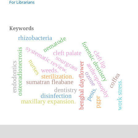
For Librarians
Keywords
rhizobacteria
nematode
forensic dentistry
systematic review.
osteoradionecrosis
cleft lip
cleft palate
sourgrass
nurses
endodontics
benghal dayflower
anthroposophy
weeds.
ozone
coffea
sterilization.
sumatran fleabane
work stress.
pests.
dentistry
disinfection
pgpr
maxillary expansion.