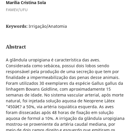
Marília Cristina Sola
FAMEV/UFU
Keywords:
Irrigação/Anatomia
Abstract
A glândula uropigiana é característica das aves.
Considerada como sebácea, possui dois lobos sendo
responsável pela produção de uma secreção que tem por
finalidade a impermeabilização das penas desse animais.
Foram utilizados 30 exemplares da espécie Gallus gallus da
linhagem Bovans Goldline, com aproximadamente 15
semanas de idade. No sistema vascular arterial, após morte
natural, foi injetada solução aquosa de Neoprene Látex
"450â€? a 50%, via artéria isquiática esquerda. As aves
foram dissecadas após 48 horas de fixação em solução
aquosa de formol a 10%. A irrigação da glândula uropigiana
mostrou-se proveniente da artéria caudal mediana, por
meio de dois ramos direito e esquerdo que emitiram os