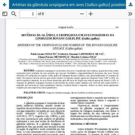
Artérias da glândula uropigiana em aves (Gallus gallus) poedeiras da linhagem Bovans Goldline