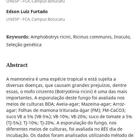
UNESP - FCA, Campus Botucatu
Edson Luiz Furtado
UNESP - FCA, Campus Botucatu
Keywords:
Amphobotrys ricini, Ricinus communis, Inoculo,
Seleção genética
Abstract
A mamoneira é uma espécie tropical e está sujeita a
diversas doenças, que causam grandes prejuízos, dentre
essas, o mofo cinzento (Botryotinia ricini) é uma das mais
importantes. A esporulação deste fungo foi avaliada nos
meios de culturas BDA; Aveia-agar; Mazeina-agar; Arroz-
agar; Folhas de mamona triturada-ágar (FM); FM-CaCO3;
suco V8 a 5% (V8-5%); V8-10%; V8-20%; suco de tomate a 5%
(TJ-5%); TJ-10%; TJ-20%. A esporulação do fungo, nos
diferentes meios de culturas, foi avaliada no 8Ëš dia de
incubação. Os dados foram analisados utilizando método de