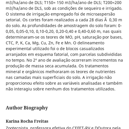
m3/ha/ano de DLS; T150= 150 m3/ha/ano de DLS; T200=200
m3/ha/ano de DLS, sob as condições de sequeiro e irrigado.
O sistema de irrigação empregado foi de microaspersão
setorial. Os cortes foram realizados a cada 28 dias Ã 0,30 m
do solo. As profundidades de amostragem do solo foram: 0-
0,05, 0,05-0,10, 0,10-0,20, 0,20-0,40 e 0,40-0,60 m, nas quais
determinaram-se os teores de MO, pH, saturação por bases,
CTC, P, K, Ca, Mg, Cu, Zn, Fe e Mn. O delineamento
experimental utilizado foi o de blocos casualizados
arranjados em esquema fatorial, com parcelas subdivididas
no tempo. No 2º ano de avaliação ocorreram incrementos na
produção de massa seca acumulada. Os tratamentos
mineral e orgânicos melhoraram os teores de nutrientes
nas camadas mais superficiais do solo. A irrigação não
proporcionou efeito sobre as variáveis analisadas e também
não interagiu sobre nenhum dos tratamentos utilizados.
Author Biography
Karina Rocha Freitas
Zootecnista, professora efetiva do CEFET-RV e DOutora pela