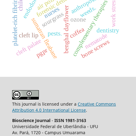
endodontics
air pollution
anthroposophy
children
forensic dentistry
work stress.
complementary therapies
platelet-rich fibrin
weeds.
nurses
benghal dayflower
sourgrass
ozone
sumatran fleabane
coffea
dentistry
pests.
cleft lip
nematode
cleft palate
bone screws
pgpr
This journal is licensed under a
Creative Commons
Attribution 4.0 International License
.
Bioscience Journal
-
ISSN 1981-3163
Universidade Federal de Uberlândia - UFU
Av.
Pará, 1720 - Campus Umuarama