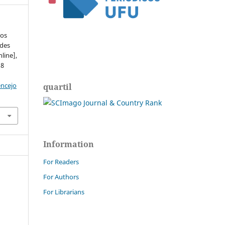
ros
ades
line],
d8
encejo
quartil
Information
For Readers
For Authors
For Librarians