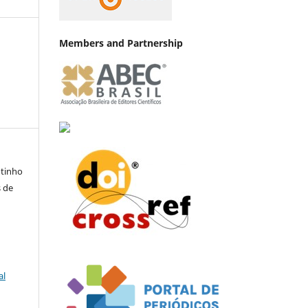
Members and Partnership
utinho
s de
al