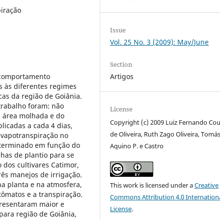
piração
Issue
Vol. 25 No. 3 (2009): May/June
Section
o comportamento
Artigos
os às diferentes regimes
cas da região de Goiânia.
rabalho foram: não
License
a área molhada e do
Copyright (c) 2009 Luiz Fernando Co
plicadas a cada 4 dias,
de Oliveira, Ruth Zago Oliveira, Tomá
evapotranspiração no
eterminado em função do
Aquino P. e Castro
nhas de plantio para se
 dos cultivares Catimor,
rês manejos de irrigação.
na planta e na atmosfera,
This work is licensed under a
Creative
tômatos e a transpiração.
Commons Attribution 4.0 Internation
presentaram maior e
License
.
para região de Goiânia,