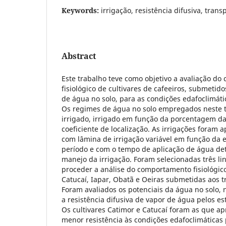
Keywords:
irrigação, resistência difusiva, trans
Abstract
Este trabalho teve como objetivo a avaliação d
fisiológico de cultivares de cafeeiros, submetid
de água no solo, para as condições edafoclimáti
Os regimes de água no solo empregados neste t
irrigado, irrigado em função da porcentagem d
coeficiente de localização. As irrigações foram a
com lâmina de irrigação variável em função da 
período e com o tempo de aplicação de água d
manejo da irrigação. Foram selecionadas três li
proceder a análise do comportamento fisiológico
Catucaí, Iapar, Obatã e Oeiras submetidas aos t
Foram avaliados os potenciais da água no solo, 
a resistência difusiva de vapor de água pelos es
Os cultivares Catimor e Catucaí foram as que a
menor resistência às condições edafoclimáticas 