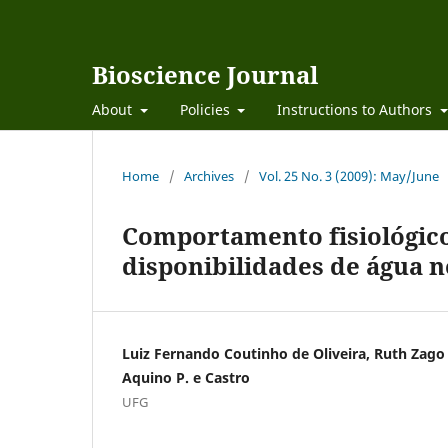
Bioscience Journal
About
Policies
Instructions to Authors
Home
/
Archives
/
Vol. 25 No. 3 (2009): May/June
Comportamento fisiológico
disponibilidades de água n
Luiz Fernando Coutinho de Oliveira, Ruth Zago
Aquino P. e Castro
UFG