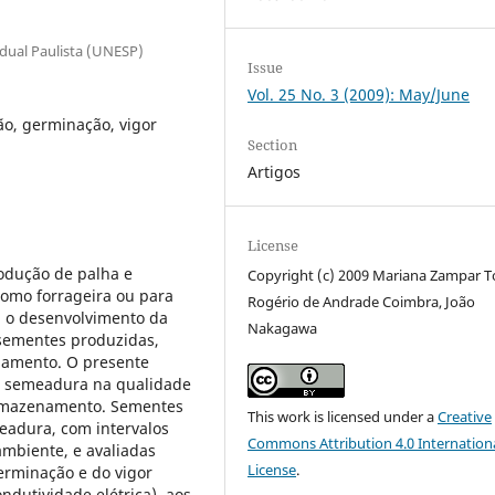
dual Paulista (UNESP)
Issue
Vol. 25 No. 3 (2009): May/June
o, germinação, vigor
Section
Artigos
License
odução de palha e
Copyright (c) 2009 Mariana Zampar T
 como forrageira ou para
Rogério de Andrade Coimbra, João
 o desenvolvimento da
Nakagawa
 sementes produzidas,
enamento. O presente
de semeadura na qualidade
armazenamento. Sementes
This work is licensed under a
Creative
eadura, com intervalos
Commons Attribution 4.0 Internation
mbiente, e avaliadas
License
.
erminação e do vigor
dutividade elétrica), aos