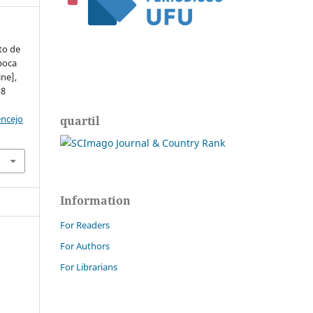
to de
poca
ine],
d8
encejo
quartil
Information
For Readers
For Authors
For Librarians