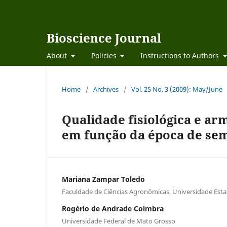
Bioscience Journal
About
Policies
Instructions to Authors
Home
/
Archives
/
Vol. 25 No. 3 (2009): May/June
Qualidade fisiológica e a
em função da época de se
Mariana Zampar Toledo
Faculdade de Ciências Agronômicas, Universidade Esta
Rogério de Andrade Coimbra
Universidade Federal de Mato Grosso