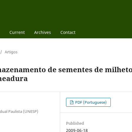
Current
Archives
Contact
/
Artigos
rmazenamento de sementes de milhet
meadura
PDF (Portuguese)
dual Paulista (UNESP)
Published
2009-06-18