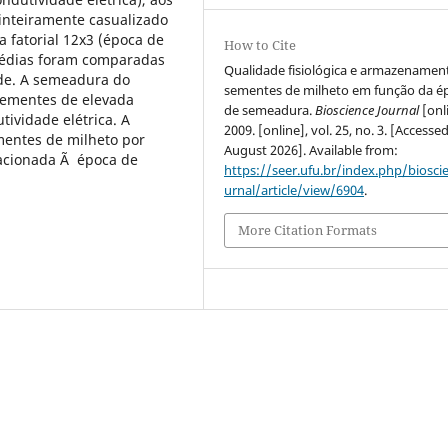
inteiramente casualizado
a fatorial 12x3 (época de
How to Cite
édias foram comparadas
Qualidade fisiológica e armazenamen
ade. A semeadura do
sementes de milheto em função da é
sementes de elevada
de semeadura.
Bioscience Journal
[onl
tividade elétrica. A
2009. [online], vol. 25, no. 3. [Accesse
mentes de milheto por
August 2026]. Available from:
lacionada Ã época de
https://seer.ufu.br/index.php/biosci
urnal/article/view/6904
.
More Citation Formats