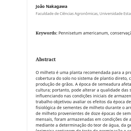
João Nakagawa
Faculdade de Ciências Agronômicas, Universidade Esta
Keywords:
Pennisetum americanum, conservaçã
Abstract
O milheto é uma planta recomendada para a pr
cobertura do solo no sistema de plantio direto,
produção de grãos. A época de semeadura afeta
cultura; portanto, pode alterar a qualidade das
influenciando nas condições iniciais de armaz
trabalho objetivou avaliar os efeitos da época 
fisiológica de sementes de milheto durante o 
de milheto provenientes de doze épocas de sem
mensais, foram armazenadas em condições de a
mediante a determinação do teor de água, da g
(primeira contagem do teste de germinação e con