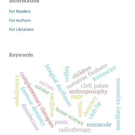
Information
For Readers
For Authors
For Librarians
Keywords
sumatran fleabane
benghal dayflower
bioreactor
children
coffea
complementary therapies
endodontics
maxillary expansion.
nurses
cleft palate
ozone
forensic dentistry
anthroposophy
pgpr
sourgrass
dentistry
cleft lip
weeds.
disinfection
bone screws
pests.
nematode
radiotherapy.